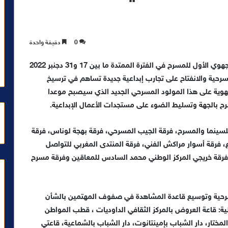
0
دقيقة واحدة
تنظم المديرية الجهوية للثقافة مراكش أسفي الملتقى الجهوي الأول للمسرح في الفترة الممتدة ما بين 17 و31 دجنبر 2022
سرحية والانفتاح على تجارب إبداعية جديدة تساهم في ترسيخ
الجهوية على هذا المولود المسرحي الجديد الذي سيصبح موعدا
سرح بالجهة وتسليط الضوء على مستجدات الأعمال الإبداعية.
سرحية: فرقة عطاء للسينما والمسرح، فرقة الجيب المسرحي، فرقة بهجة لوناس، فرقة
، فرقة أسوار مراكش الفني، فرقة المنتدى المغربي للتواصل
ن، فرقة خريجي المركز الوطني محمد السادس للمعاقين وفرقة مسرح
مسرحية وتوسيع قاعدة المشاهدة في صفوف المهتمين بالشأن
ة: قاعة العروض بالمركز الثقافي الداوديات ، قطب المواطن
مختار، دار الشباب بإمينتانوت، دار الشباب بالشماعية، قاعتي