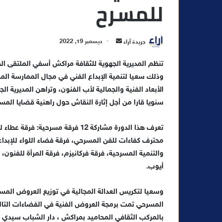
للمسرح
أ
جريدة آراء
ديسمبر 19, 2022
ر
س
وذلك سعيا لتنمية الإبداع الفني في مجال الممارسة الم
ل
ب
الأبعاد الفنية والجمالية لأب الفنون، وتراهن المديرية 
ر
سنويا قارا من أجل إثارة النقاش حول راهنية قضايا الم
ي
د
تعرف هذا الدورة مشاركة 12 فرقة م
ا
محترف كفاءات للفن المسرحي، فرقة فضاء اللواء للإبداع
إ
والتنمية المسرحية، فرقة فركانيزم، فرقة المرأة للفنو
ل
أيوب.
ك
ت
وسعيا لتكريس العدالة المجالية في توزيع العروض ال
ر
المسرحي تمت برمجة العروض الفنية في الفضاءات التالي
و
بالمركب الثقافي المحاميد بمراكش ، دار الشباب سيدي ال
ن