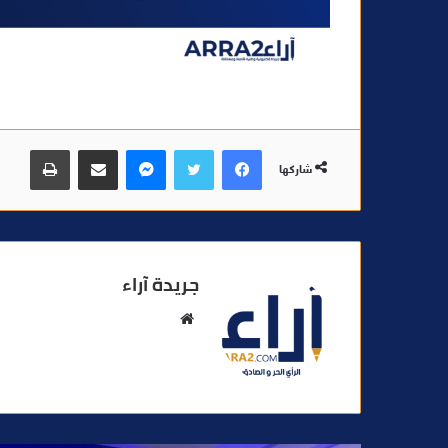
فيسبوك
تويتر
ماسنجر
مشاركة عبر البريد
طباعة
شاركها
جريدة آراء
م
و
ق
ع
ا
ل