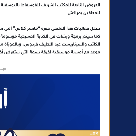
العروض التابعة للمكتب الشريف للفوسفاط باليوسفية واب
ي
للمعاقين بمراكش.
ا
تتخلل فعاليات هذا الملتقى فقرة “ماستر كلاس” التي سيتم
كما سيتم برمجة ورشات في الكتابة المسرحية موسومة
الكاتب والسيناريست عبد اللطيف فردوس، وبالموزاة مع
موعد مع أمسية موسيقية لفرقة بسمة التي ستعرض أخر أ
للإشه