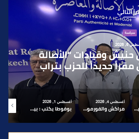
رأ التالي
حوادث
 4, 2026
العملية.. أمن مراكش يطيح
رطه في سرقة مسلحة..
أغسطس 1, 2026
أغسطس 6, 2026
أغسطس 6, 2026
لا 1.. حلم عالمي توقف في المنعرج الأخير؟
بوفوطا يكتب : بين صمت الحكومة وسباق الانتخابات… هل أصبحت إدارة الأزمات خارج أولويات الفاعلين السياسيين؟
رشيد نجاح يدق ناقوس الخطر بشأن تعثر الملفات الاستثمارية بمراكش ويدعو إلى تسريع المساطر الإدارية..