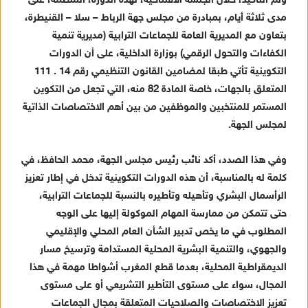
وتم التأكيد، خلال الجلسة الافتتاحية، لهذه الدورة، المنظمة، على
ا
مدى ثلاثة أيام، بمبادرة من مجلس جهة الرباط – سلا – القنيطرة،
إ
بتعاون مع المديرية العامة للجماعات الترابية (مديرية تنمية
ل
الكفاءات والتحول الرقمي) بوزارة الداخلية، على أن الدورات
ك
التكوينية تأتي طبقا لمضامين القانون التنظيمي رقم 14 . 111
ت
المتعلق بالجهات، خاصة المادة 82 منه، التي تجعل من التكوين
ر
المستمر للمنتخبين والموظفين من بين أهم الاختصاصات الذاتية
و
لمجلس الجهة.
ن
ي
ا
وفي هذا الصدد، أكد نائب رئيس مجلس الجهة، محمد الحافظ، في
كلمة له بالمناسبة، أن هذه الدورات التكوينية تدخل في إطار تعزيز
الرأسمال البشري وتأهيله وتأطيره بالنسبة للجماعات الترابية،
حتى تتمكن من ممارسة المهام الموكولة إليها على الوجه
المطلوب في ما يخص تدبير الشأن العام المحلي والإقليمي
والجهوي، والتنمية البشرية المحلية المستدامة وترسيخ مسار
الديمقراطية المحلية، بعدما قطع المغرب أشواطا مهمة في هذا
المجال، سواء على مستوى التأطير التشريعي أو على مستوى
تعزيز الاختصاصات والصلاحيات المتعلقة بمجال الجماعات