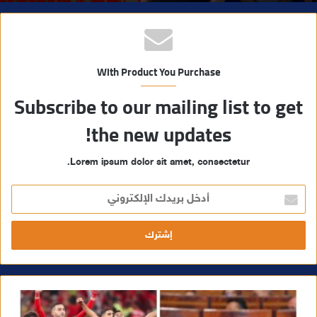
With Product You Purchase
Subscribe to our mailing list to get
the new updates!
Lorem ipsum dolor sit amet, consectetur.
أ
د
خ
ل
ب
ر
ي
د
ك
ا
ل
إ