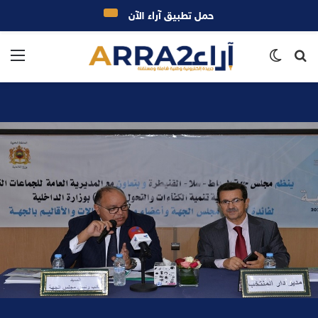
حمل تطبيق آراء الآن
بحث
الوضع
الق
عن
المظلم