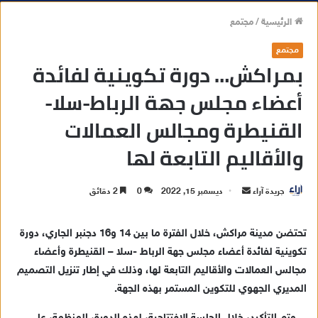
الرئيسية
/
مجتمع
مجتمع
بمراكش… دورة تكوينية لفائدة
أعضاء مجلس جهة الرباط-سلا-
القنيطرة ومجالس العمالات
والأقاليم التابعة لها
جريدة آراء
أ
ديسمبر 15, 2022
0
2 دقائق
ر
س
تحتضن مدينة مراكش، خلال الفترة ما بين 14 و16 دجنبر الجاري، دورة
ل
تكوينية لفائدة أعضاء مجلس جهة الرباط -سلا – القنيطرة وأعضاء
ب
مجالس العمالات والأقاليم التابعة لها، وذلك في إطار تنزيل التصميم
ر
المديري الجهوي للتكوين المستمر بهذه الجهة.
ي
د