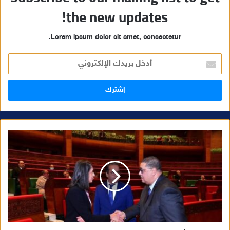
the new updates!
Lorem ipsum dolor sit amet, consectetur.
أ
د
خ
ل
ب
ر
ي
د
ك
ا
ل
إ
ل
ك
ت
ر
و
ن
ي