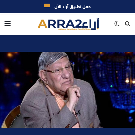
حمل تطبيق آراء الآن
بحث
الوضع
الق
عن
المظلم