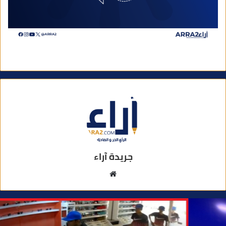
جريدة آراء
م
و
ق
ع
ا