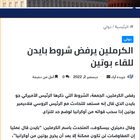
الرئيسية
/
دولي
دولي
الكرملين يرفض شروط بايدن
للقاء بوتين
جريدة آراء
أ
ديسمبر 2, 2022
0
أقل من دقيقة
ر
س
رفض الكرملين، الجمعة، الشروط التي ذكرها الرئيس الأميركي جو
ل
بايدن الذي قال إنه مستعد للتحادث مع الرئيس الروسي فلاديمير
ب
بوتين إذا سحب قواته من أوكرانيا لوضع حد للنزاع.
ر
ي
وقال دميتري بيسكوف، المتحدث باسم الكرملين: “بايدن قال عمليا
د
إن المفاوضات لن تكون ممكنة إلا بعد أن يخرج بوتين من أوكرانيا”،
ا