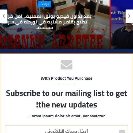
حوادث
ل
و
بعد تداول فيديو يوثق العملية.. أمن مراكش
ي
يطيح بقاصر مشتبه في تورطه في سرقة
مسلحة..
ب
With Product You Purchase
Subscribe to our mailing list to get
the new updates!
Lorem ipsum dolor sit amet, consectetur.
أ
د