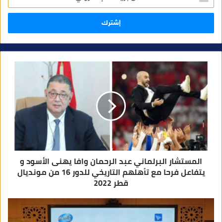
خ
ل
ب
ر
ي
د
ك
ا
ل
إ
ل
ك
ت
ر
و
ن
ي
المستشار البرلماني عبد الرحمان وافا يهنى الأسود و
يتفاعل فرحا مع تأهلهم التاريخي للدور 16 من مونديال
قطر 2022