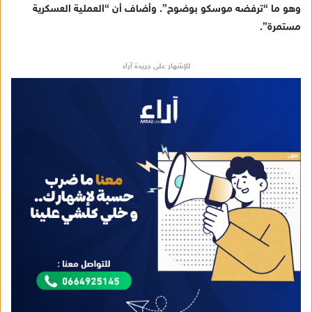
وهو ما “ترفضه موسكو بوضوح”. وأضاف أن “العملية العسكرية
إ
مستمرة”.
ل
ك
ت
للإشهار على جريدة آراء
ر
و
ن
ي
ا