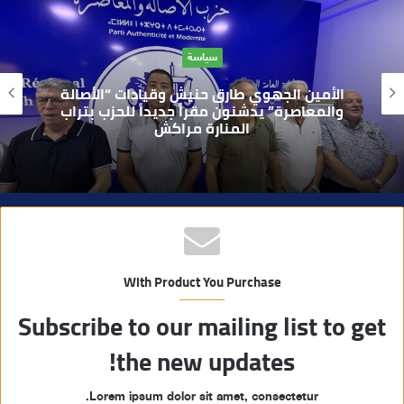
ع
ا
حوادث
ل
و
بعد تداول فيديو يوثق العملية.. أمن مراكش
ي
يطيح بقاصر مشتبه في تورطه في سرقة
مسلحة..
ب
With Product You Purchase
Subscribe to our mailing list to get
the new updates!
Lorem ipsum dolor sit amet, consectetur.