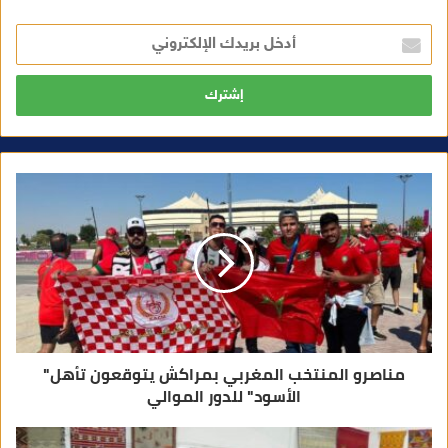
أ
د
خ
ل
ب
ر
ي
د
ك
ا
ل
إ
ل
ك
ت
ر
و
ن
ي
مناصرو المنتخب المغربي بمراكش يتوقعون تأهل"
الأسود" للدور الموالي