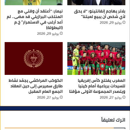
بلاتر يهاجم إنفانتينو: “لا يحق
نيمار: “أعتقد أن وقتي مع
لأي شخص أن يبيع لعبتنا”
المنتخب البرازيلي قد مضى.. لم
أعد أرغب في الاستمرار” خ.م
يوليو 29, 2026
(البطولة)
يوليو 29, 2026
المغرب يفتتح كأس إفريقيا
الكوكب المراكشي يجمّد نشاط
للسيدات برباعية أمام كينيا
طارق سميرس إلى حين انعقاد
ويتصدر المجموعة الأولى مؤقتا
الجمع العام المقبل
يوليو 27, 2026
يوليو 27, 2026
اترك تعليقاً