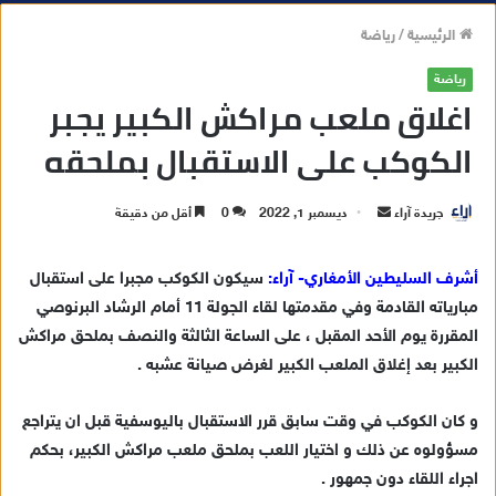
الرئيسية
/
رياضة
رياضة
اغلاق ملعب مراكش الكبير يجبر
الكوكب على الاستقبال بملحقه
جريدة آراء
أ
ديسمبر 1, 2022
0
أقل من دقيقة
ر
س
أشرف السليطين الأمغاري- آراء:
سيكون الكوكب مجبرا على استقبال
ل
مبارياته القادمة وفي مقدمتها لقاء الجولة 11 أمام الرشاد البرنوصي
ب
المقررة يوم الأحد المقبل ، على الساعة الثالثة والنصف بملحق مراكش
ر
الكبير بعد إغلاق الملعب الكبير لغرض صيانة عشبه .
ي
د
و كان الكوكب في وقت سابق قرر الاستقبال باليوسفية قبل ان يتراجع
ا
مسؤولوه عن ذلك و اختيار اللعب بملحق ملعب مراكش الكبير، بحكم
إ
اجراء اللقاء دون جمهور .
ل