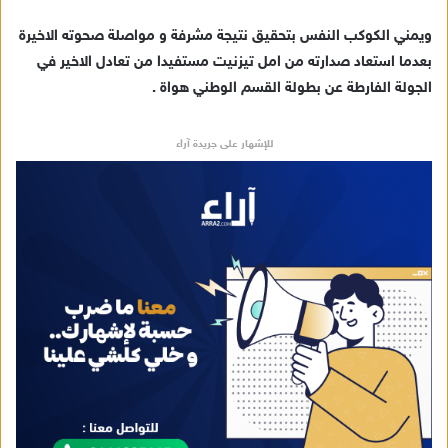
ك
ت
ويمني الكوكب النفس بتحقيق نتيجة مشرفة و مواصلة صحوته الاخيرة
ر
بعدما استعاد صدارته من امل تيزنيت مستفيدا من تعادل الاخير في
و
الجولة الفارطة عن بطولة القسم الوطني هواة .
ن
ي
للإشهار على جريدة آراء
ا