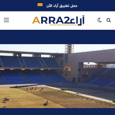
حمل تطبيق آراء الآن
بحث
الوضع
الق
عن
المظلم