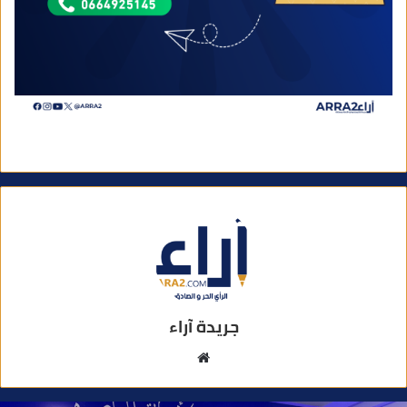
جريدة آراء
م
و
ق