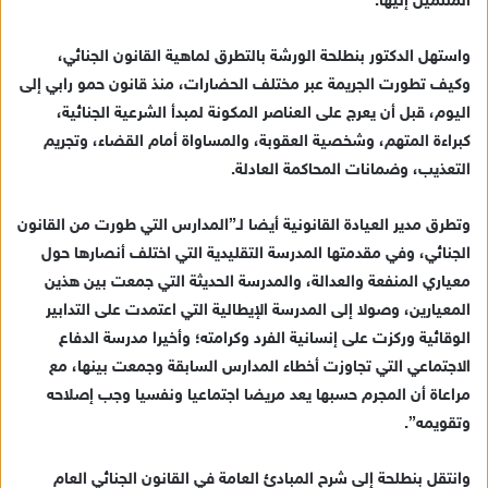
المنتمين إليها.
د
ا
واستهل الدكتور بنطلحة الورشة بالتطرق لماهية القانون الجنائي،
إ
وكيف تطورت الجريمة عبر مختلف الحضارات، منذ قانون حمو رابي إلى
ل
ك
اليوم، قبل أن يعرج على العناصر المكونة لمبدأ الشرعية الجنائية،
ت
كبراءة المتهم، وشخصية العقوبة، والمساواة أمام القضاء، وتجريم
ر
التعذيب، وضمانات المحاكمة العادلة.
و
ن
وتطرق مدير العيادة القانونية أيضا لـ”المدارس التي طورت من القانون
ي
الجنائي، وفي مقدمتها المدرسة التقليدية التي اختلف أنصارها حول
ا
معياري المنفعة والعدالة، والمدرسة الحديثة التي جمعت بين هذين
المعيارين، وصولا إلى المدرسة الإيطالية التي اعتمدت على التدابير
الوقائية وركزت على إنسانية الفرد وكرامته؛ وأخيرا مدرسة الدفاع
الاجتماعي التي تجاوزت أخطاء المدارس السابقة وجمعت بينها، مع
مراعاة أن المجرم حسبها يعد مريضا اجتماعيا ونفسيا وجب إصلاحه
وتقويمه”.
وانتقل بنطلحة إلى شرح المبادئ العامة في القانون الجنائي العام