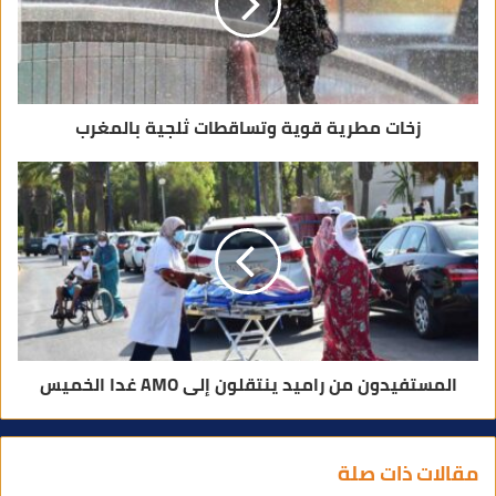
ر
و
ن
ي
زخات مطرية قوية وتساقطات ثلجية بالمغرب
المستفيدون من راميد ينتقلون إلى AMO غدا الخميس
مقالات ذات صلة