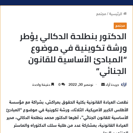
الرئيسية
/
مجتمع
مجتمع
الدكتور بنطلحة الدكالي يؤطر
ورشة تكوينية في موضوع
“المبادئ الأساسية للقانون
الجنائي”
جريدة آراء
أ
نوفمبر 30, 2022
0
دقيقة واحدة
ر
س
نظمت العيادة القانونية بكلية الحقوق بمراكش، بشراكة مع مؤسسة
ل
الأطلس الكبير الأمريكية، الثلاثاء، ورشة تكوينية في موضوع “المبادئ
ب
الأساسية للقانون الجنائي”، أطرها الدكتور محمد بنطلحة الدكالي، مدير
ر
العيادة القانونية، بمشاركة عدد من طلبة سلك الدكتوراه والماستر
ي