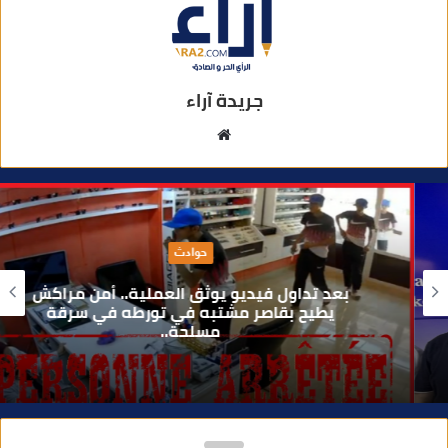
جريدة آراء
م
و
ق
ع
ا
حوادث
ل
و
بعد تداول فيديو يوثق العملية.. أمن مراكش
ي
يطيح بقاصر مشتبه في تورطه في سرقة
مسلحة..
ب