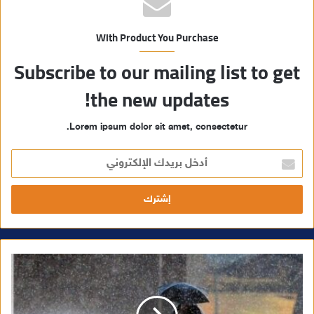
With Product You Purchase
Subscribe to our mailing list to get
the new updates!
Lorem ipsum dolor sit amet, consectetur.
أ
د
خ
ل
ب
ر
ي
د
ك
ا
ل
إ
ل
ك
ت