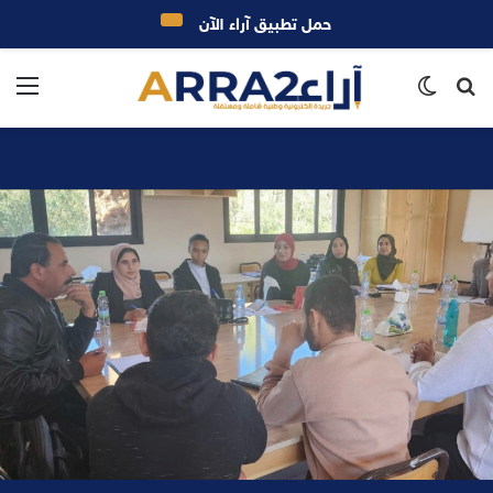
حمل تطبيق آراء الآن
بحث
الوضع
الق
عن
المظلم