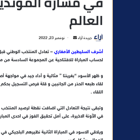
في مساره الموندي
العالم
أ
جريدة آراء
نوفمبر 23, 2022
ر
أشرف السليطين الأمغاري
– تعادل المنتخب الوطني قبل 
س
لحساب المباراة للافتتاحية عن المجموعة السادسة من مونديال
ل
ب
ر
و ظهر الأسود “بغرينتا ” مثالية و أداء جيد في مواجهة أص
ي
لقاء طبعه الحذر من الجانبين و قلة فرص التسجيل بحكم ا
د
اللقاء .
ا
إ
وتبقى نتيجة التعادل التي اضافت نقطة لرصيد المنتخب ا
ل
في الآونة الاخيرة، على أمل تحقيق الفوز في احدى المبار
ك
ت
ويلاقي الاسود في المباراة الثانية نظيرهم البلجيكي في
ر