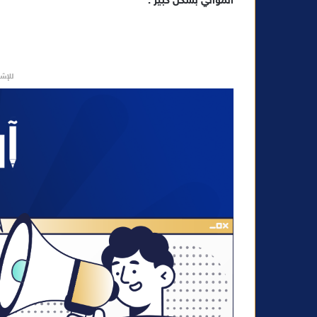
الموالي بشكل كبير .
و
ن
ي
ا
للإشه