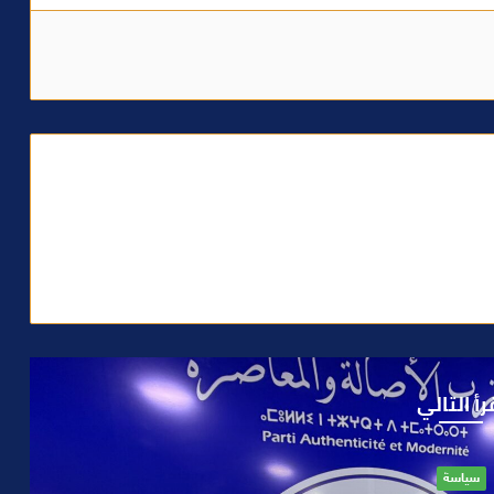
رأ التالي
حوادث