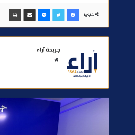
فيسبوك
تويتر
ماسنجر
مشاركة عبر البريد
طباعة
شاركها
جريدة آراء
م
و
ق
ع
ا
ل
و
أق
ي
ب