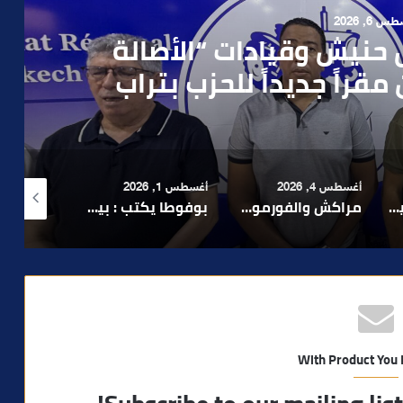
 4, 2026
العملية.. أمن مراكش يطيح
رطه في سرقة مسلحة..
أغسطس 1, 2026
أغسطس 6, 2026
أغسطس 6, 2026
لا 1.. حلم عالمي توقف في المنعرج الأخير؟
بوفوطا يكتب : بين صمت الحكومة وسباق الانتخابات… هل أصبحت إدارة الأزمات خارج أولويات الفاعلين السياسيين؟
رشيد نجاح يدق ناقوس الخطر بشأن تعثر الملفات الاستثمارية بمراكش ويدعو إلى تسريع المساطر الإدارية..
With Product You