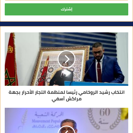
ل
ب
ر
ي
د
ك
ا
ل
إ
ل
ك
ت
ر
و
ن
ي
انتخاب رشيد الروخامي رئيسا لمنظمة التجار الأحرار بجهة
مراكش آسفي