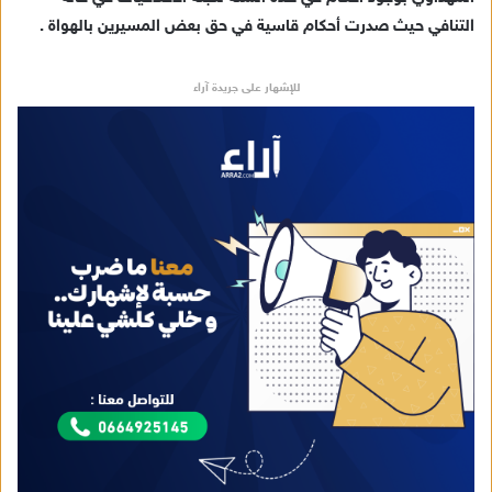
ا
التنافي حيث صدرت أحكام قاسية في حق بعض المسيرين بالهواة .
إ
ل
ك
للإشهار على جريدة آراء
ت
ر
و
ن
ي
ا