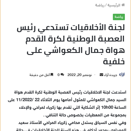
الرئيسية
/
رياضة
رياضة
لجنة الأخلاقيات تستدعي رئيس
العصبة الوطنية لكرة القدم
هواة جمال الكعواشي على
خلفية
جريدة آراء
أ
نوفمبر 20, 2022
0
أقل من دقيقة
ر
س
استدعت لجنة الاخلاقيات رئيس العصبة الوطنية لكرة القدم هواة
ل
السيد جمال الكعواشي للمثول أمامها يوم الثلاثاء 22 /11/2022 على
ب
الساعة 10h00 إثر الشكاية التي تقدم بها زكرياء لمراحي والإدلاء
ر
بمجموعة من المعطيات بخصوص حالة التنافي .
ي
وفي نفس السياق يستدل محامي زكرياء المراحي الأستاذ سعيد
د
المهداوي بوجود أحكام في هذه السنة للجنة الأخلاقيات في حالة