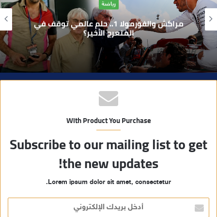
ل
و
بوفوطا يكتب : بين صمت الحكومة وسباق
ي
الانتخابات… هل أصبحت إدارة الأزمات خارج
أولويات الفاعلين السياسيين؟
ب
With Product You Purchase
Subscribe to our mailing list to get
the new updates!
Lorem ipsum dolor sit amet, consectetur.
أ
د
خ