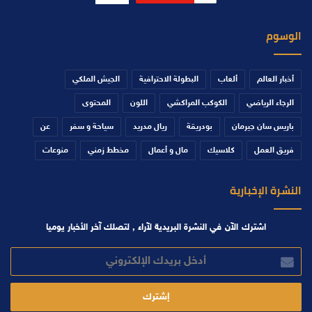
الوسوم
أخبار العالم
ألعاب
البطولة الاحترافية
الجيش الملكي
الرجاء الرياضي
الكوكب المراكشي
اللون
المحتوى
باريس سان جيرمان
بودريقة
ريال مدريد
سياحة و سفر
عن
فريق العمل
كلاسيك
مال و أعمال
مخطط زمني
منوعات
النشرة الإخبارية
اشترك الآن في النشرة البريدية لآراء , لتصلك آخر الأخبار يوميا
أدخل
بريدك
الإلكتروني