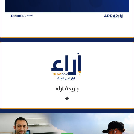
جريدة آراء
م
و
ق
ع
ا
آراء