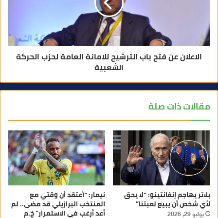
الاعلان عن فتح باب الترشيح للامانة العامة لحزب الحركة
الشعبية
مقالات ذات صلة
بلاتر يهاجم إنفانتينو: “لا يحق
نيمار: “أعتقد أن وقتي مع
لأي شخص أن يبيع لعبتنا”
المنتخب البرازيلي قد مضى.. لم
أعد أرغب في الاستمرار” خ.م
يوليو 29, 2026