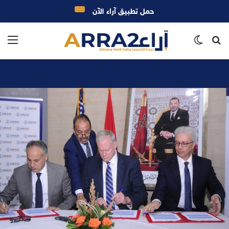
حمل تطبيق آراء الآن
بحث
الوضع
الق
عن
المظلم