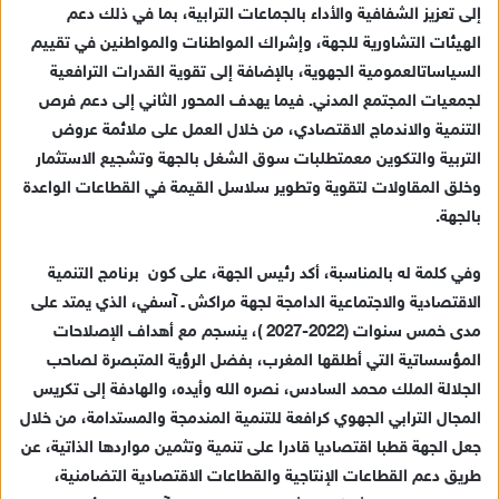
إلى
تعزيز الشفافية والأداء
بالجماعات الترابية
، بما في ذلك دعم
الهيئات التشاورية
للجهة
، وإشراك المواطنات والمواطنين في
تقييم
السياسات
العمومية
الجهوية
،
بالإضافة إلى
تقوية القدرات
الترافعية
لجمعيات
المجتمع المدني
.
فيما
يهدف
المحور الثاني
إلى دعم
فرص
التنمية والاندماج الاقتصادي، من خلال العمل على
ملائمة عروض
التربية والتكوين مع
متطلبات
سوق الشغل
بالجهة و
تشجيع
الاستثمار
و
خلق المقاولات
لتقوية وتطوير سلاسل القيمة في القطاعات الواعدة
بالجهة
.
و
في كلمة له بالمناسبة، أكد رئيس الجهة،
على كون برنامج
التنمية
الاقتصادية والاجتماعية الدامجة لجهة مراكش ـ
آسفي
،
الذي يمتد على
مدى خمس سنوات (2022-2027
)
،
ينسجم مع أهداف الإصلاحات
المؤسساتية التي أطلق
ها المغرب،
بفضل الرؤية المتبصرة ل
صاحب
الجلالة الملك محمد السادس،
نصره الله وأيده،
والهادفة إلى تكريس
المجال الترابي الجهوي كرافعة للتنمية المندمجة والمستدامة،
من خلال
جعل الجهة قطبا اقتصاديا قادرا على تنمية و
تثمين مواردها الذاتية،
عن
طريق
دعم القطاعات الإنتاجية والقطاعات الاقتصادية التضامنية،