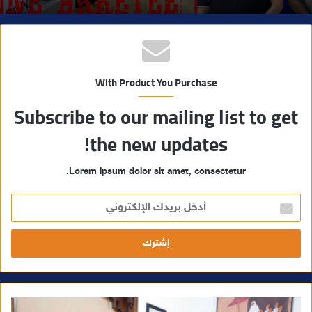
With Product You Purchase
Subscribe to our mailing list to get
the new updates!
Lorem ipsum dolor sit amet, consectetur.
أ
د
خ
ل
ب
ر
ي
د
ك
ا
ل