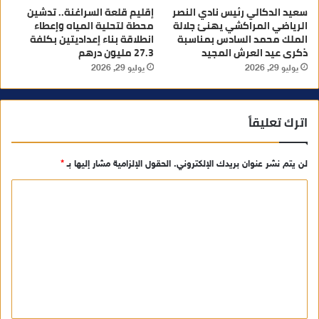
سعيد الدكالي رئيس نادي النصر
إقليم قلعة السراغنة.. تدشين
الرياضي المراكشي يهنئ جلالة
محطة لتحلية المياه وإعطاء
الملك محمد السادس بمناسبة
انطلاقة بناء إعداديتين بكلفة
ذكرى عيد العرش المجيد
27.3 مليون درهم
يوليو 29, 2026
يوليو 29, 2026
اترك تعليقاً
لن يتم نشر عنوان بريدك الإلكتروني.
الحقول الإلزامية مشار إليها بـ
*
ا
ل
ت
ع
ل
ي
ق