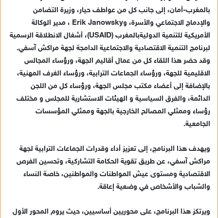
د
بالمغرب-أمان
،
إلى جانب
كل من عواطف
حيار
، وزيرة ال
تضامن
ا
و
ال
دماج
الاجتماعي
والأسرة،
و
Janowsky
Erik
،
مدير
الوكالة
إ
ل
الأمريكية للتنمية الدولية
بالمغرب
(USAID)
،
أشغال
ا
لانطلاقة الرسمية
ك
ل
برنامج التنمية الاقتصادية و
الاجتماعية الدامجة لجهة مراكش
آسفي
.
ت
وقد
حضر
هذا اللقاء
كل من
عمال أقاليم
الجهة،
و
رؤساء المجالس
ر
الاقليمية
لل
جهة،
و
رؤساء الجماعات الترابية
،
و
رؤساء الغرف المهنية،
و
بالإضافة إلى
أعضاء مكتب مجلس الجهة
، و
رؤساء كل من اللجن
ن
الدائمة
، و
الفرق السياسية
و الهيئات الاستشارية
للمجلس
و مخ
تلف
ي
رؤساء و
ممثلي المصالح الخار
جية
بالجهة و
ممثلي
المؤسسات
ا
الجامعية
.
و
يهدف هذا البرنامج، إلى تعزيز أداء وقدرات الجماعات الترابية
لجهة
مراكش آسفي،
عن طريق
تقوية
الحكامة
التشاركية،
و
تحسين الفرص
الاقتصادية ومستوى عيش المواطنات والم
واطنين، خاصة النساء
والشباب وال
شخاص في وضعية إعاقة
.
ويرتكز هذا البرنامج، على محوريين أساسيين، حيث يروم المحور
الأول