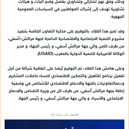
وذلك وفق
نهج تشاركي و
تشاوري
بفضل وضع
آليات و هيئات
تشاورية تهدف إلى
إشراك
المواطنين ف
ي
السياسات العمومية
الجهوية
.
وقد
تميز هذا اللقاء، بالتوقيع على مذكرة
ال
تعاون
الخاصة
ب
تنفيذ
مشروع التنمية
الاجتماعية
والاقتصادية
الدامجة لجهة مراكش
–
آسفي
،
من طرف كل
من
والي جهة مراكش آسفي
، و رئيس الجهة، و
مدير
الوكالة الأمريكية للتنمية الدولية
بالمغرب
(USAID)
.
وعلى هامش هذا اللقاء، تم
التوقيع
أيضا
على اتفاقية شراكة
من
أ
جل
تفعيل برنامج للتأهيل والتمكين الاقتص
ادي للنساء حاملات المشاريع
ودعم
التعاونيات
بالجهة والاد
ماج الاقتصادي للأشخاص في وضعية
إ
عاقة بجهة مراكش
آ
سفي
، من طرف كل من
وزيرة التضامن والإدماج
الاجتماعي والأسرة
،
و والي جهة مراكش آسفي
، و رئيس الجهة
.
للإشهار على جريدة آراء