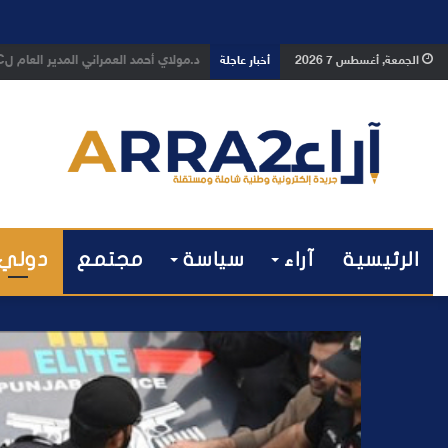
د.مولاي أحمد العمراني المدير العام لHEEC مراكش يهنئ جلالة الملك محمد السادس بمناسبة ذكرى عيد العرش المجيد
الجمعة, أغسطس 7 2026
أخبار عاجلة
الرئيسية
آراء
سياسة
مجتمع
دولي