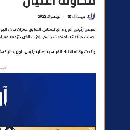
محاولة اغتيال
أ
جريدة آراء
نوفمبر 3, 2022
ر
تعرض رئيس الوزراء الباكستاني السابق عمران خان، اليوم
س
بحسب ما أعلنه المتحدث باسم الحزب الذي يتزعمه عمران
ل
ب
ر
وأكدت وكالة الأنباء الفرنسية إصابة رئيس الوزراء البا
ي
د
للإشه
ا
إ
ل
ك
ت
ر
و
ن
ي