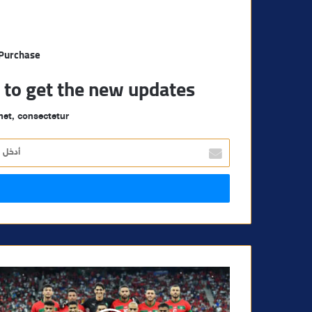
 Purchase
t to get the new updates!
et, consectetur.
أ
د
خ
ل
ب
ر
ي
د
ك
ا
ل
إ
ل
ك
ت
ر