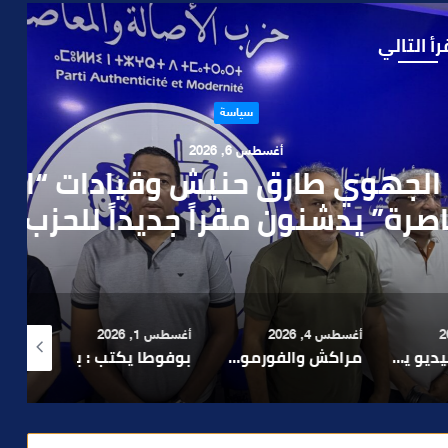
رأ التالي
سياسة
 6, 2026
 حنيش وقيادات “الأصالة
قراً جديداً للحزب بتراب
رة مراكش
أغسطس 4, 2026
أغسطس 1, 2026
أغسطس 6, 2026
بعد تداول فيديو يوثق العملية.. أمن مراكش يطيح بقاصر مشتبه في تورطه في سرقة مسلحة..
مراكش والفورمولا 1.. حلم عالمي توقف في المنعرج الأخير؟
بوفوطا يكتب : بين صمت الحكومة وسباق الانتخابات… هل أصبحت إدارة الأزمات خارج أولويات الفاعلين السياسيين؟