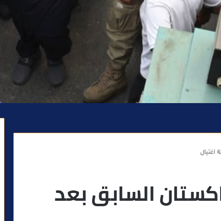
 اغتيال
اكستان السابق بعد