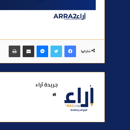
فيسبوك
تويتر
ماسنجر
مشاركة عبر البريد
طباعة
شاركها
جريدة آراء
م
و
ق
ع
ا
ل