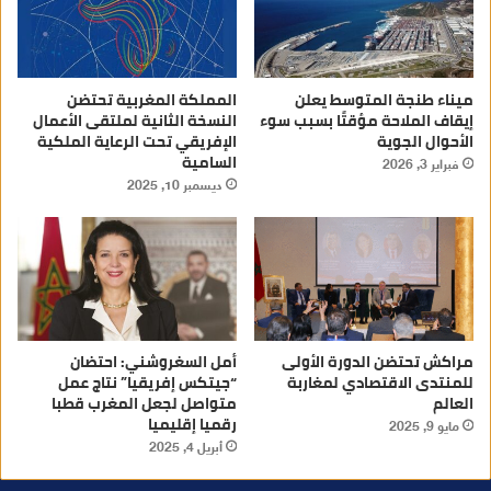
ميناء طنجة المتوسط يعلن
المملكة المغربية تحتضن
إيقاف الملاحة مؤقتًا بسبب سوء
النسخة الثانية لملتقى الأعمال
الأحوال الجوية
الإفريقي تحت الرعاية الملكية
السامية
فبراير 3, 2026
ديسمبر 10, 2025
مراكش تحتضن الدورة الأولى
أمل السغروشني: احتضان
للمنتدى الاقتصادي لمغاربة
“جيتكس إفريقيا” نتاج عمل
العالم
متواصل لجعل المغرب قطبا
رقميا إقليميا
مايو 9, 2025
أبريل 4, 2025