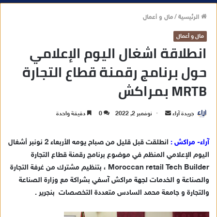
الرئيسية
/
مال و أعمال
مال و أعمال
انطلاقة اشغال اليوم الإعلامي
حول برنامج رقمنة قطاع التجارة
MRTB بمراكش
جريدة آراء
أ
نوفمبر 2, 2022
0
دقيقة واحدة
ر
س
آراء- مراكش :
انطلقت قبل قليل من صباح يومه الأربعاء 2 نونبر أشغال
ل
اليوم الإعلامي المنظم في موضوع برنامج رقمنة قطاع التجارة
ب
Moroccan retail Tech Builder ، بتنظيم مشترك من غرفة التجارة
ر
والصناعة و الخدمات لجهة مراكش آسفي بشراكة مع وزارة الصناعة
ي
والتجارة و جامعة محمد السادس متعددة التخصصات بنجرير .
د
ا