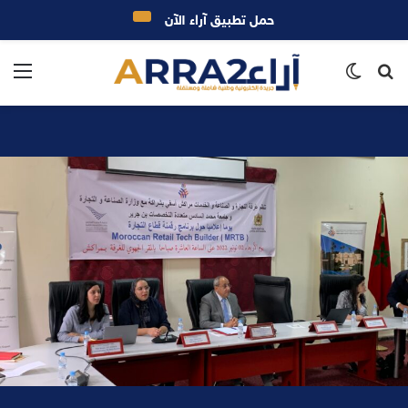
حمل تطبيق آراء الآن
بحث
الوضع
الق
عن
المظلم