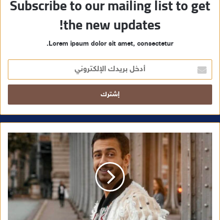
Subscribe to our mailing list to get
the new updates!
Lorem ipsum dolor sit amet, consectetur.
أ
د
خ
ل
ب
ر
ي
د
ك
ا
ل
إ
ل
ك
ت
ر
و
ن
ي