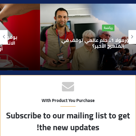
ق
ع
ا
آراء
ل
و
بوفوطا يكتب : بين صمت الحكومة وسباق
ي
الانتخابات… هل أصبحت إدارة الأزمات خارج
أولويات الفاعلين السياسيين؟
ب
With Product You Purchase
Subscribe to our mailing list to get
the new updates!