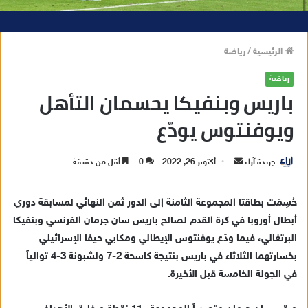
الرئيسية
/
رياضة
رياضة
باريس وبنفيكا يحسمان التأهل
ويوفنتوس يودّع
جريدة آراء
أ
أكتوبر 26, 2022
0
أقل من دقيقة
ر
س
حُسِمَت بطاقتا المجموعة الثامنة إلى الدور ثمن النهائي لمسابقة دوري
ل
أبطال أوروبا في كرة القدم لصالح باريس سان جرمان الفرنسي وبنفيكا
ب
البرتغالي، فيما ودّع يوفنتوس الإيطالي ومكابي حيفا الإسرائيلي
ر
بخسارتهما الثلاثاء في باريس بنتيجة كاسحة 2-7 ولشبونة 3-4 توالياً
ي
في الجولة الخامسة قبل الأخيرة.
د
ا