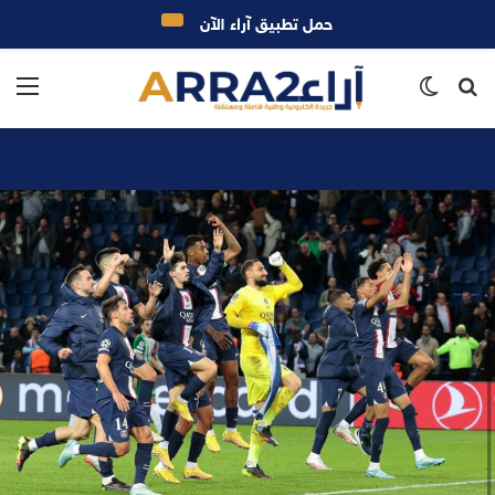
حمل تطبيق آراء الآن
بحث
الوضع
الق
عن
المظلم