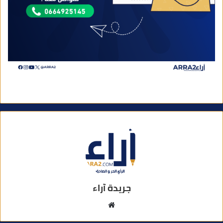
جريدة آراء
م
و