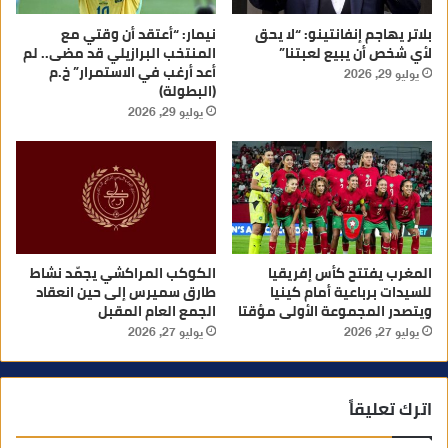
بلاتر يهاجم إنفانتينو: “لا يحق
نيمار: “أعتقد أن وقتي مع
لأي شخص أن يبيع لعبتنا”
المنتخب البرازيلي قد مضى.. لم
أعد أرغب في الاستمرار” خ.م
يوليو 29, 2026
(البطولة)
يوليو 29, 2026
المغرب يفتتح كأس إفريقيا
الكوكب المراكشي يجمّد نشاط
للسيدات برباعية أمام كينيا
طارق سميرس إلى حين انعقاد
ويتصدر المجموعة الأولى مؤقتا
الجمع العام المقبل
يوليو 27, 2026
يوليو 27, 2026
اترك تعليقاً