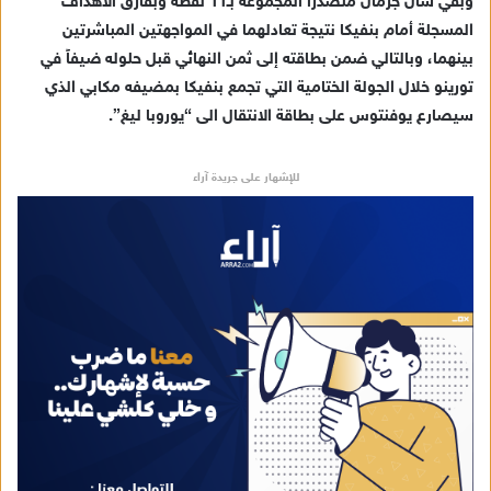
وبقي سان جرمان متصدراً المجموعة بـ11 نقطة وبفارق الأهداف
إ
المسجلة أمام بنفيكا نتيجة تعادلهما في المواجهتين المباشرتين
ل
ك
بينهما، وبالتالي ضمن بطاقته إلى ثمن النهائي قبل حلوله ضيفاً في
ت
تورينو خلال الجولة الختامية التي تجمع بنفيكا بمضيفه مكابي الذي
ر
سيصارع يوفنتوس على بطاقة الانتقال الى “يوروبا ليغ”.
و
ن
للإشهار على جريدة آراء
ي
ا