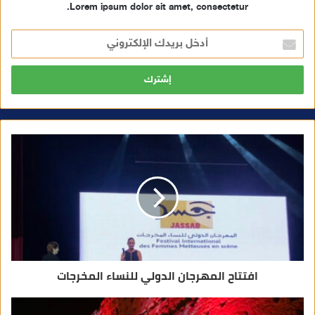
Lorem ipsum dolor sit amet, consectetur.
أ
د
خ
ل
ب
ر
ي
د
ك
ا
ل
إ
ل
ك
ت
ر
و
ن
ي
افتتاح المهرجان الدولي للنساء المخرجات