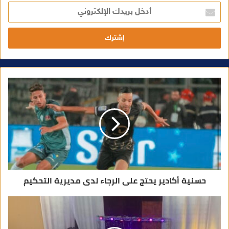
أ
د
خ
ل
ب
ر
ي
د
ك
ا
ل
إ
ل
ك
ت
ر
و
ن
ي
حسنية أكادير يحتج على الرجاء لدى مديرية التحكيم