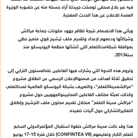
ك
فيه عبر بلاغ صحفي توصلت جريدتنا آراء بنسخة منه عن حضوره الوزيرة
ت
العمدة للاعلان عن هذا الحدث المفخرة.
ر
و
ويأتي
هذا
الانضمام
نتيجة
تظافر
جهود
مكونات
جماعة
مراكش
ن
وشركائها
ودعمهم
لإعداد
وتقديم
ملف
ترشيح
قوي
متميز
حظي
ي
بموافقة
شبكة
مدن
التعلم
التي
أنشأتها
منظمة
اليونيسكو
منذ
ا
سنة
2013.
وتروم
هذه
الندوة
التي
يشارك
فيها
الفاعلين
على
المستوى
الترابي
إلى
تحقيق
ثلاثة
أهداف
من
ضمنها
الإعلان
الرسمي
عن
انطلاق
مشروع
“
مراكش
مدينة
التعلم
“
،
والتعريف
بشبكة
اليونسكو
العالمية
لمدن
التعلم،
وكذلك
تعبئة
مختلف
الفاعلين
المحليين
والجهويين
حول
مشروع
“
مراكش
مدينة
التعلم
”
من
خلال
تقديم
محتوى
ملف
الترشيح
وإطلاق
التفكير
التشاركي
حول
آليات
تنفيذه
.
هذا
وقد
نالت
مدينة
مراكش
خطوة
استقبال
المؤتمر
الدولي
السابع
لتعلم
الكبار
وتعليمهم
(CONFINTEA VII)
خلال
فترة
15-17
يونيو