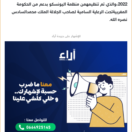
2022
،
والذي
تم
تنظيمه
من
منظمة
اليونسكو
بدعم
من
الحكومة
المغربية
تحت
الرعاية
السامية
لصاحب
الجلالة
الملك
محمد
السادس
نصره
الله
.
للإشهار على جريدة آراء