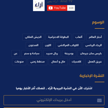
الوسوم
أخبار العالم
ألعاب
البطولة الاحترافية
الجيش الملكي
الرجاء الرياضي
الكوكب المراكشي
اللون
المحتوى
باريس سان جيرمان
بودريقة
ريال مدريد
سياحة و سفر
عن
فريق العمل
كلاسيك
مال و أعمال
مخطط زمني
منوعات
النشرة الإخبارية
اشترك الآن في النشرة البريدية لآراء , لتصلك آخر الأخبار يوميا
أدخل
بريدك
الإلكتروني