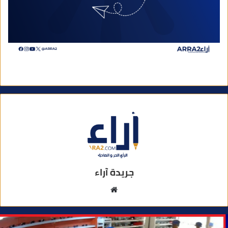
جريدة آراء
م
و
ق
ع