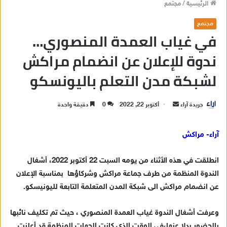
الرئيسية
/
مجتمع
مجتمع
في غياب العمدة المنصوري…
ندوة للإعلان عن انضمام مراكش
لشبكة مدن التعلم باليونسكو
جريدة آراء
أ
أكتوبر 22, 2022
0
دقيقة واحدة
ر
س
آراء- مراكش
ل
ب
انطلقت
في
هذه
الأثناء من
يومه
السبت
22
أكتوبر
2022
،
أشغال
ر
الندوة
المنظمة
من
طرف
جماعة
مراكش
وشركاؤها
بمناسبة الإعلان
ي
عن
انضمام مراكش
الى
شبكة
المدن
المتعلمة
التابعة
لليونيسكو
.
د
ا
وعرفت أشغال الندوة غياب العمدة المنصوري ، حيث تم تكليف نائبها
إ
بالحضور بدلا عنها،في الوقت الذي كانت الجهات المنظمة قد أعلنت
ل