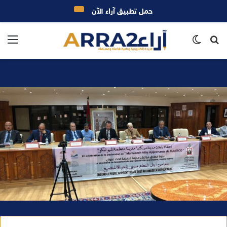
حمل تطبيق آراء الآن
بحث
الوضع
الق
عن
المظلم