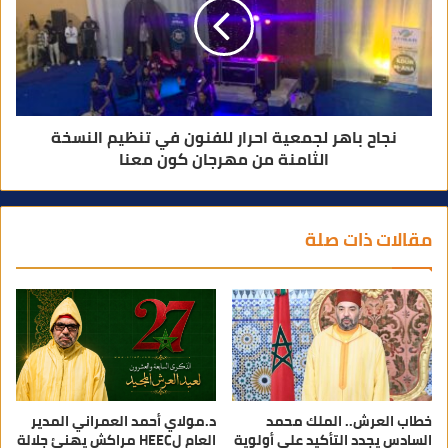
نجاح باهر لجمعية احرار للفنون في تنظيم النسخة
الثامنة من مهرجان كون معنا
مقالات ذات صلة
خطاب العرش.. الملك محمد
د.مولاي أحمد العمراني المدير
السادس يجدد التأكيد على أولوية
العام لHEEC مراكش يهنئ جلالة