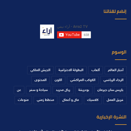
إنضم لقناتنا
الوسوم
أخبار العالم
ألعاب
البطولة الاحترافية
الجيش الملكي
الرجاء الرياضي
الكوكب المراكشي
اللون
المحتوى
باريس سان جيرمان
بودريقة
ريال مدريد
سياحة و سفر
عن
فريق العمل
كلاسيك
مال و أعمال
مخطط زمني
منوعات
النشرة الإخبارية