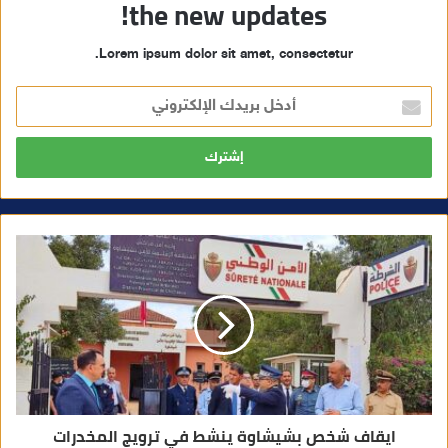
the new updates!
Lorem ipsum dolor sit amet, consectetur.
أ
د
خ
ل
ب
ر
ي
د
ك
ا
ل
إ
ل
ك
ت
ر
و
ن
ي
ايقاف شخص بشيشاوة ينشط في ترويج المخدرات