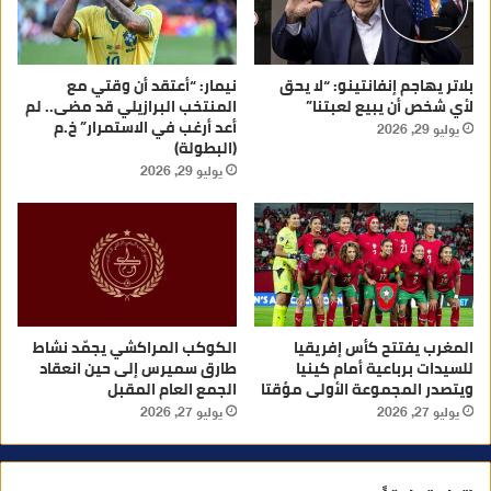
بلاتر يهاجم إنفانتينو: “لا يحق
نيمار: “أعتقد أن وقتي مع
لأي شخص أن يبيع لعبتنا”
المنتخب البرازيلي قد مضى.. لم
أعد أرغب في الاستمرار” خ.م
يوليو 29, 2026
(البطولة)
يوليو 29, 2026
المغرب يفتتح كأس إفريقيا
الكوكب المراكشي يجمّد نشاط
للسيدات برباعية أمام كينيا
طارق سميرس إلى حين انعقاد
ويتصدر المجموعة الأولى مؤقتا
الجمع العام المقبل
يوليو 27, 2026
يوليو 27, 2026