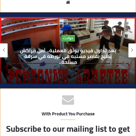
م
و
ق
ع
ا
حوادث
ل
و
بعد تداول فيديو يوثق العملية.. أمن مراكش
ي
يطيح بقاصر مشتبه في تورطه في سرقة
مسلحة..
ب
With Product You Purchase
Subscribe to our mailing list to get