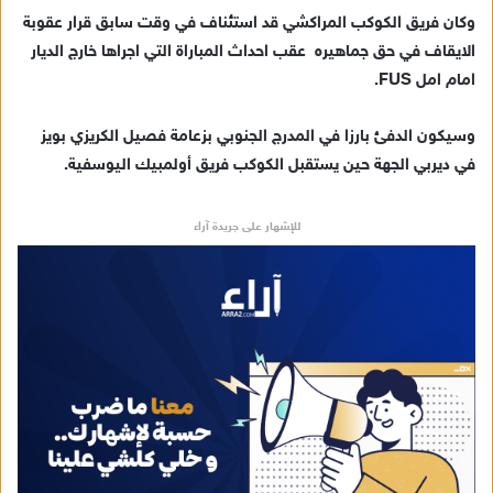
د
وكان فريق الكوكب المراكشي قد استئناف في وقت سابق قرار عقوبة
ا
الايقاف في حق جماهيره عقب احداث المباراة التي اجراها خارج الديار
إ
امام امل FUS.
ل
ك
ت
وسيكون الدفئ بارزا في المدرج الجنوبي بزعامة فصيل الكريزي بويز
ر
في ديربي الجهة حين يستقبل الكوكب فريق أولمبيك اليوسفية.
و
ن
للإشهار على جريدة آراء
ي
ا