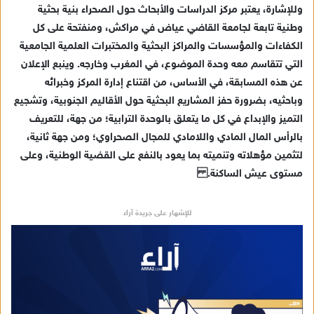
وللإشارة، يعتبر
مركز الدراسات والأبحاث حول الصحراء بنية بحثية
وطنية تابعة لجامعة القاضي عياض في مراكش
، ومنفتحة على كل
الكفاءات والمؤسسات والمراكز البحثية والمختبرات العلمية
الجامعية
التي تتقاسم معه وحدة الموضوع
، في المغرب وخارجه
.
وينبع الإعلان
عن هذه
المسابقة
، في الأساس، من اقتناع إدارة المركز وخبرائه
وباحثيه، بضرورة
حفز
المشاريع البحثية حول الأقاليم الجنوبية، و
تشجيع
التميز والإبداع في
كل ما يتعلق بالوحدة الترابية
؛ من جهة،
للتعريف
بالرأس المال المادي واللامادي للمجال الصحراوي
؛ ومن جهة ثانية،
ل
تثمين مؤهلاته وتنميته
بما يعود بالنفع على
القضية الوطنية، وعلى
مستوى عيش الساكنة
.
للإشهار على جريدة آراء