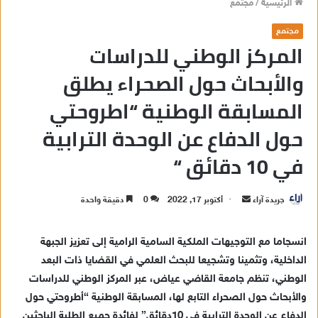
الرئيسية
/
مجتمع
مجتمع
المركز الوطني للدراسات
والأبحاث حول الصحراء يطلق
المسابقة الوطنية “اطروحتي
حول الدفاع عن الوحدة الترابية
في 10 دقائق “
جريدة آراء
أ
أكتوبر 17, 2022
0
دقيقة واحدة
ر
س
ا
ن
سجاما
مع
التوجيهات
الملكية
السامية
الر
امية
إلى
تعزيز
الجبهة
ل
الداخلية
، وتثمينا وتشجيعا للبحث العلمي في
القضايا
ذات
البعد
ب
الوطني
،
تنظم
ج
امعة القاضي عيا
ض
،
عبر
ا
لمركز الوطني للدراسات
ر
والأبحاث
حول الصحراء
التابع
لها
،
المسابقة الوطنية “أطروحتي
حول
ي
الدفاع
عن
الوحدة الترابية
في
10
د
قائق
”
لفائدة
جميع
الطلبة الباحثين