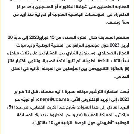
د
ال
مغاربة
ال
حاصلين على شهادة الدكتوراه أو المسجلين بأحد مراكز
ا
الدكتوراه
في ال
مؤسسات الجامعية
المغربية
أو
الدولية
منذ
أزيد من
إ
سنة ونصف
.
ل
ك
ت
ستنظم المسابقة
خلال الفترة الممتدة
من
15
فبراير
2023
إلى
غاي
ة
30
ر
أبريل
2023
حول
موضوع
الترافع عن
القضية
الوطنية
و
ديناميات
و
ا
لمجال
الصحراوي
.
وس
ي
توزع
التباري
ب
ين
المشاركين
على ثلاث مراح
ل
،
ن
تبدأ
ب
انتقا
ء
اللائحة الطويلة
،
ثم
ت
ليه
ا
لائحة
قصير
ة
،
وت
نتهي
باخ
تيار فائز
ي
(ة)
بالجائزة
التقديرية
من
بين
المؤهلين
من المرحلة الثانية
في
الحفل
ا
الختامي
.
تُ
بعث
استمارة
الترشيح
مرفق
ة
ب
سيرة ذاتية
مفصّلة
،
قبل
13
فبراير
2023،
إلى
البريد الإلكتروني الآتي:
s@uca.ma
r
cne
،
أو
تُ
وجّه عبر
البريد العادي إلى هذا العنوان:
شارع عبد الكريم الخطابي
،
ص.ب:
511
،
مراكش
،
المملكة المغربية
(مع وسم المظروف
بعبارة:
المسابقة
الوطنية “أطروحتي
حول الوحدة الترابية
في
10
دقائق
“
)
.