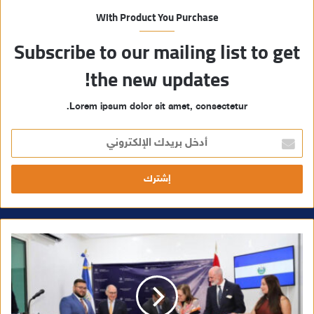
With Product You Purchase
Subscribe to our mailing list to get
the new updates!
Lorem ipsum dolor sit amet, consectetur.
أ
د
خ
ل
ب
ر
ي
د
ك
ا
ل
إ
ل
ك
ت
ر
و