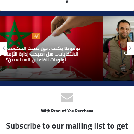
م
و
ق
ع
ا
آراء
ل
و
بوفوطا يكتب : بين صمت الحكومة وسباق
ي
الانتخابات… هل أصبحت إدارة الأزمات خارج
أولويات الفاعلين السياسيين؟
ب
With Product You Purchase
Subscribe to our mailing list to get