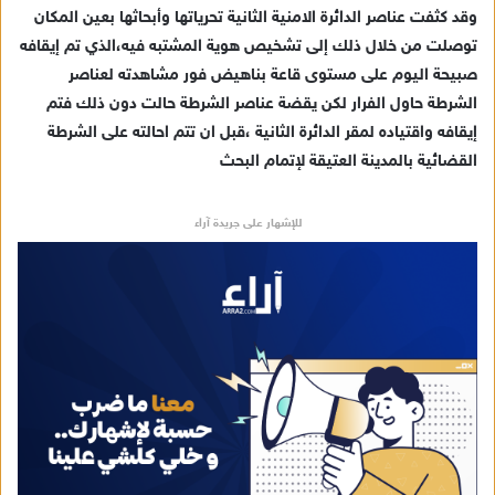
ك
وقد كثفت عناصر الدائرة الامنية الثانية تحرياتها وأبحاثها بعين المكان
ت
توصلت من خلال ذلك إلى تشخيص هوية المشتبه فيه،الذي تم إيقافه
ر
صبيحة اليوم على مستوى قاعة بناهيض فور مشاهدته لعناصر
و
الشرطة حاول الفرار لكن يقضة عناصر الشرطة حالت دون ذلك فتم
ن
إيقافه واقتياده لمقر الدائرة الثانية ،قبل ان تتم احالته على الشرطة
ي
القضائية بالمدينة العتيقة لإتمام البحث
ا
للإشهار على جريدة آراء