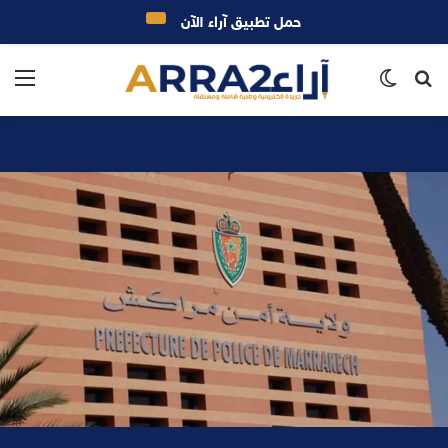
حمل تطبيق آراء الآن
بحث
الوضع
الق
عن
المظلم