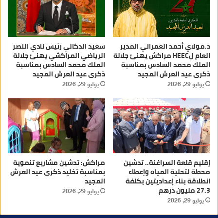
د.مولاي أحمد العمراني المدير
سعيد الدكالي رئيس نادي النصر
العام لHEEC مراكش يهنئ جلالة
الرياضي المراكشي يهنئ جلالة
الملك محمد السادس بمناسبة
الملك محمد السادس بمناسبة
ذكرى عيد العرش المجيد
ذكرى عيد العرش المجيد
يوليو 29, 2026
يوليو 29, 2026
إقليم قلعة السراغنة.. تدشين
مراكش: تدشين مشاريع تنموية
محطة لتحلية المياه وإعطاء
بمناسبة تخليد ذكرى عيد العرش
انطلاقة بناء إعداديتين بكلفة
المجيد
27.3 مليون درهم
يوليو 29, 2026
يوليو 29, 2026