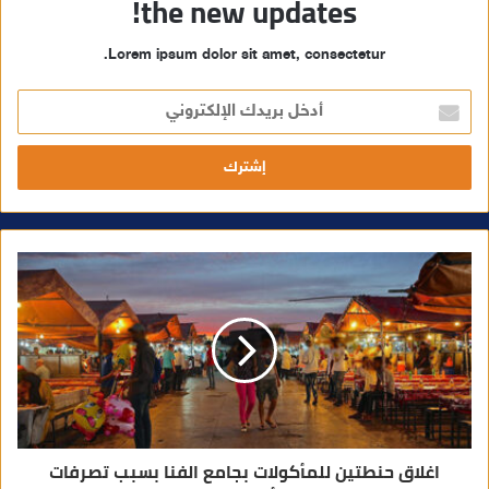
the new updates!
Lorem ipsum dolor sit amet, consectetur.
أ
د
خ
ل
ب
ر
ي
د
ك
ا
ل
إ
ل
ك
ت
ر
و
ن
ي
اغلاق حنطتين للمأكولات بجامع الفنا بسبب تصرفات