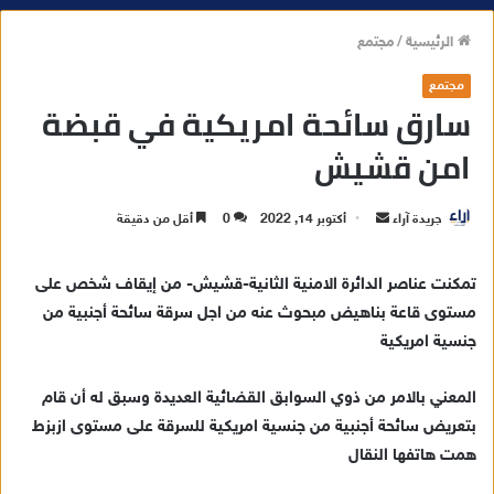
الرئيسية
/
مجتمع
مجتمع
سارق سائحة امريكية في قبضة
امن قشيش
جريدة آراء
أ
أكتوبر 14, 2022
0
أقل من دقيقة
ر
س
تمكنت عناصر الدائرة الامنية الثانية-قشيش- من إيقاف شخص على
ل
مستوى قاعة بناهيض مبحوث عنه من اجل سرقة سائحة أجنبية من
ب
جنسية امريكية
ر
ي
المعني بالامر من ذوي السوابق القضائية العديدة وسبق له أن قام
د
بتعريض سائحة أجنبية من جنسية امريكية للسرقة على مستوى ازبزط
ا
همت هاتفها النقال
إ
ل