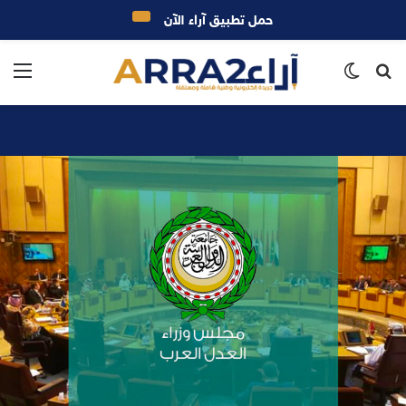
حمل تطبيق آراء الآن
بحث
الوضع
الق
عن
المظلم