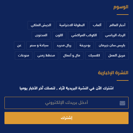
الوسوم
أخبار العالم
ألعاب
البطولة الاحترافية
الجيش الملكي
الرجاء الرياضي
الكوكب المراكشي
اللون
المحتوى
باريس سان جيرمان
بودريقة
ريال مدريد
سياحة و سفر
عن
فريق العمل
كلاسيك
مال و أعمال
مخطط زمني
منوعات
النشرة الإخبارية
اشترك الآن في النشرة البريدية لآراء , لتصلك آخر الأخبار يوميا
أدخل
بريدك
الإلكتروني