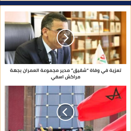
د
ك
ا
ل
إ
ل
ك
ت
ر
و
ن
ي
تعزية في وفاة “شقيق” مدير مجموعة العمران بجهة
مراكش اسفي