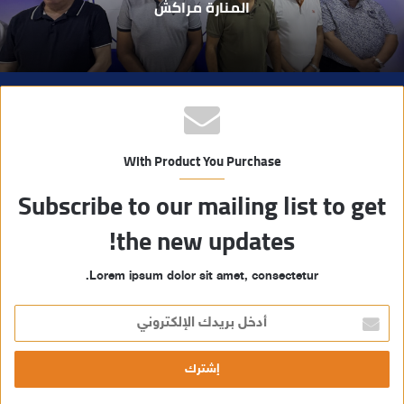
مسلحة..
ب
With Product You Purchase
Subscribe to our mailing list to get
the new updates!
Lorem ipsum dolor sit amet, consectetur.
أ
د
خ
ل
ب
ر
ي