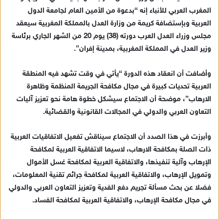
د
المغرب العربي للأنباء إنه “بدعوة من الأمين العام لجامعة الدول
ا
العربية وبإستضافة كريمة من وزارة العدل بالمملكة المغربية سيعقد
إ
مجلس وزراء العدل العرب دورته (38) يوم 20 من الشهر الجاري برئاسة
ل
ك
وزير العدل في المملكة المغربية، بمدينة إفران”.
ت
ر
وأضافت أن انعقاد هذه الدورة “يأتي في وقت تشهد فيه المنطقة
و
العربية تحديات كبيرة في مجال مكافحة الجريمة المنظمة وظاهرة
ن
الارهاب”، موضحة أن الاجتماع سيشكل خطوة هامة نحو تعزيز آليات
ي
التعاون العربي والدولي في المجالات القانونية والقضائية.
ا
وأبرزت في هذا الصدد أن الاجتماع سيناقش تفعيل الاتفاقيات العربية
ذات الصلة بمكافحة الارهاب، لاسيما الاتفاقية العربية لمكافحة
الإرهاب وآلية تنفيذها، والاتفاقية العربية لمكافحة غسل الأموال
وتمويل الإرهاب، والاتفاقية العربية لمكافحة جرائم تقنية المعلومات،
فضلا عن بحث مسألة تجريم دفع الفدية وتعزيز التعاون العربي والدولي
في مجال مكافحة الإرهاب، والاتفاقية العربية لمكافحة الفساد.