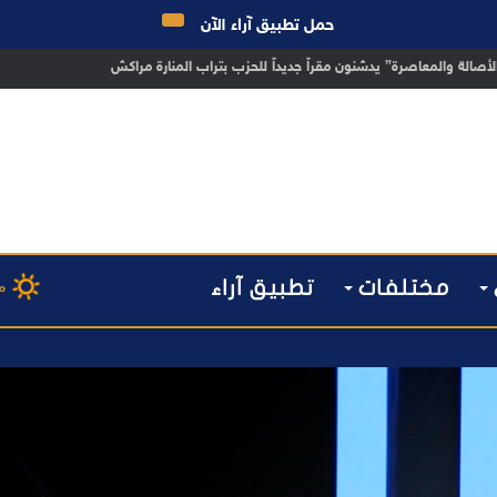
حمل تطبيق آراء الآن
 مراكش يطيح بقاصر مشتبه في تورطه في سرقة مسلحة..
مختلفات
تطبيق آراء
م