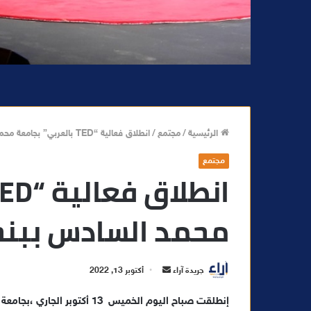
الرئيسية
/
مجتمع
/
انطلاق فعالية “TED بالعربي” بجامعة محمد السادس ببنجرير
مجتمع
محمد السادس ببنج
أ
جريدة آراء
أكتوبر 13, 2022
ر
إنطلقت صباح اليوم الخميس 13 
س