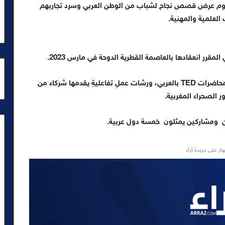
نصة تنويرية تروم عرض قصص نجاح لشباب من الوطن العربي وسرد تجاربهم
العلمية والمهنية.
ومن المرتقب أن تعرف هذه الفعالية إلى جانب سلسلة محاضرات TED بالعربي، ورشات عملِ تفاعليةِ يقدمها شركاء من
الصحراء المغربية.
 ومشاركين يمثلون خمسة دول عربية.
ار على جريدة آراء