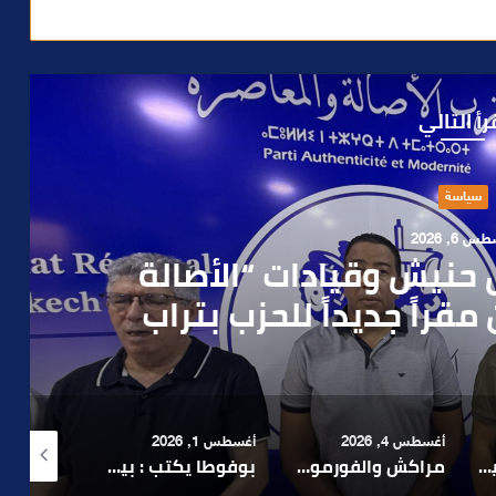
رأ التالي
حوادث
 4, 2026
العملية.. أمن مراكش يطيح
رطه في سرقة مسلحة..
أغسطس 1, 2026
أغسطس 6, 2026
أغسطس 6, 2026
لا 1.. حلم عالمي توقف في المنعرج الأخير؟
بوفوطا يكتب : بين صمت الحكومة وسباق الانتخابات… هل أصبحت إدارة الأزمات خارج أولويات الفاعلين السياسيين؟
رشيد نجاح يدق ناقوس الخطر بشأن تعثر الملفات الاستثمارية بمراكش ويدعو إلى تسريع المساطر الإدارية..