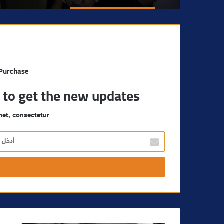
 Purchase
t to get the new updates!
et, consectetur.
أ
د
خ
ل
ب
ر
ي
د
ك
ا
ل
إ