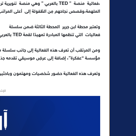
،فعالية منصة ” TED بالعربي ” وهي م
ل
ب
الملهمة،وقصص نجاحهم مِن الطّفولة إلى أعلى المراتب 
ر
ي
وتعتبر محطة ابن جرير المحطة الثالثة ضمن سلسلة
د
فعاليات التي تنظمها المبادرة تمهيدًا لقمة TED بالعربي المقرر انعقادها بالعاصمة القطرية الدوحة في مارس 2023.
ا
إ
ل
مؤسسة “عفكرة”، إضافة إلى عرضِ موسيقي تقدمه جذور 
ك
ت
وتعرف هذه الفعالية حضور شخصيات ومهتمون وباحثين
ر
و
للإشه
ن
ي
ا