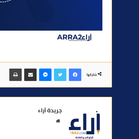
فيسبوك
تويتر
ماسنجر
مشاركة عبر البريد
طباعة
شاركها
جريدة آراء
م
و
ق