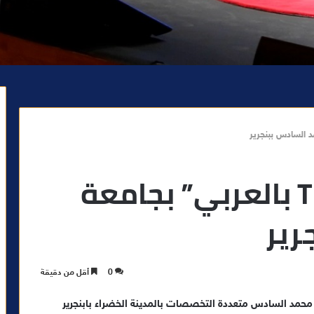
انطلاق فعالية “TED بالعربي” بجامعة
رير
0
أقل من دقيقة
أكتوبر الجاري ،بجامعة محمد السادس متعددة التخصصات بالمدينة الخضراء بابنجرير