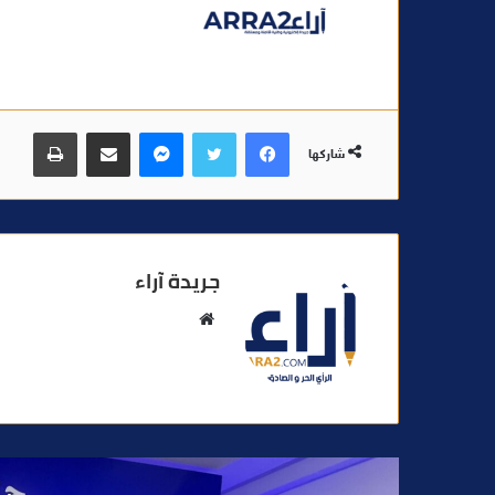
فيسبوك
تويتر
ماسنجر
مشاركة عبر البريد
طباعة
شاركها
جريدة آراء
م
و
ق
ع
ا
ل
و