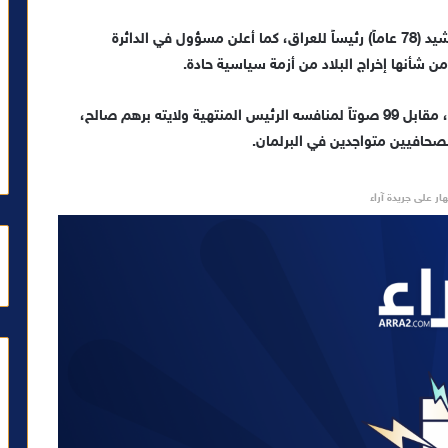
انتخب النواب العراقيون، اليوم الخميس، عبد اللطيف رشيد (78 عاماً) رئيساً للعراق، كما أعلن مسؤول في الدائرة
ن شأنها إخراج البلاد من أزمة سياسية حادة.
وبعد جولة تصويت ثانية، انتخب رشيد بأصوات 162 نائباً، مقابل 99 صوتاً لمنافسه الرئيس المنتهية ولايته برهم صالح،
ار على جريدة آراء