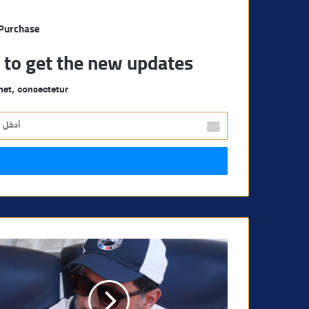
 Purchase
t to get the new updates!
et, consectetur.
أ
د
خ
ل
ب
ر
ي
د
ك
ا
ل
إ
ل
ك
ت
ر
و
ن