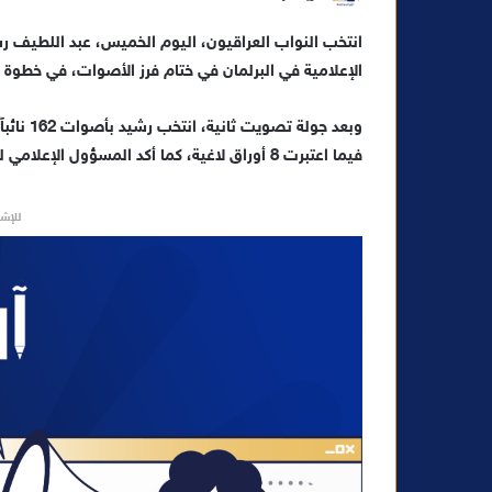
ر
س
الإعلامية في البرلمان في ختام فرز الأصوات، في خطوة م
ل
ب
ر
ي
فيما اعتبرت 8 أوراق لاغية، كما أكد المسؤول الإعلامي لصحافيين متواجدين في البرلمان.
د
ا
للإشه
إ
ل
ك
ت
ر
و
ن
ي
ا