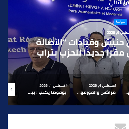
رأ التالي
حوادث
 4, 2026
العملية.. أمن مراكش يطيح
رطه في سرقة مسلحة..
أغسطس 1, 2026
أغسطس 6, 2026
أغسطس 6, 2026
لا 1.. حلم عالمي توقف في المنعرج الأخير؟
بوفوطا يكتب : بين صمت الحكومة وسباق الانتخابات… هل أصبحت إدارة الأزمات خارج أولويات الفاعلين السياسيين؟
رشيد نجاح يدق ناقوس الخطر بشأن تعثر الملفات الاستثمارية بمراكش ويدعو إلى تسريع المساطر الإدارية..