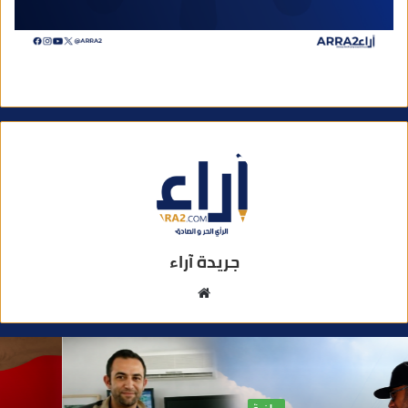
جريدة آراء
م
و
ق
ع
ا
آراء
ل