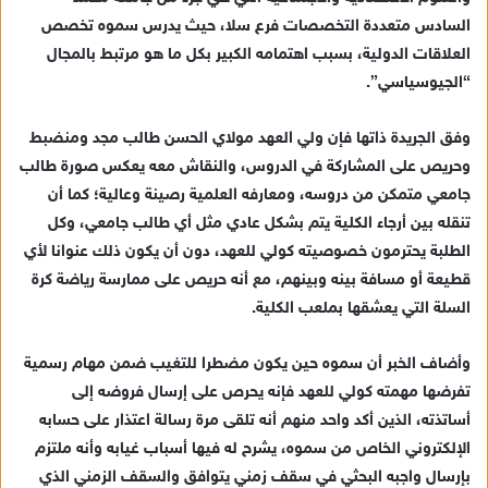
د
السادس متعددة التخصصات فرع سلا، حيث يدرس سموه تخصص
ا
العلاقات الدولية، بسبب اهتمامه الكبير بكل ما هو مرتبط بالمجال
إ
ل
“الجيوسياسي”.
ك
ت
وفق الجريدة ذاتها فإن ولي العهد مولاي الحسن طالب مجد ومنضبط
ر
وحريص على المشاركة في الدروس، والنقاش معه يعكس صورة طالب
و
جامعي متمكن من دروسه، ومعارفه العلمية رصينة وعالية؛ كما أن
ن
تنقله بين أرجاء الكلية يتم بشكل عادي مثل أي طالب جامعي، وكل
ي
الطلبة يحترمون خصوصيته كولي للعهد، دون أن يكون ذلك عنوانا لأي
ا
قطيعة أو مسافة بينه وبينهم، مع أنه حريص على ممارسة رياضة كرة
السلة التي يعشقها بملعب الكلية.
وأضاف الخبر أن سموه حين يكون مضطرا للتغيب ضمن مهام رسمية
تفرضها مهمته كولي للعهد فإنه يحرص على إرسال فروضه إلى
أساتذته، الذين أكد واحد منهم أنه تلقى مرة رسالة اعتذار على حسابه
الإلكتروني الخاص من سموه، يشرح له فيها أسباب غيابه وأنه ملتزم
بإرسال واجبه البحثي في سقف زمني يتوافق والسقف الزمني الذي