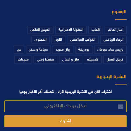
الوسوم
أخبار العالم
ألعاب
البطولة الاحترافية
الجيش الملكي
الرجاء الرياضي
الكوكب المراكشي
اللون
المحتوى
باريس سان جيرمان
بودريقة
ريال مدريد
سياحة و سفر
عن
فريق العمل
كلاسيك
مال و أعمال
مخطط زمني
منوعات
النشرة الإخبارية
اشترك الآن في النشرة البريدية لآراء , لتصلك آخر الأخبار يوميا
أدخل
بريدك
الإلكتروني