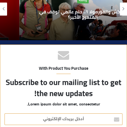
و
بوفوطا يكتب : بين صمت الحكومة وسباق
ي
الانتخابات… هل أصبحت إدارة الأزمات خارج
أولويات الفاعلين السياسيين؟
ب
With Product You Purchase
Subscribe to our mailing list to get
the new updates!
Lorem ipsum dolor sit amet, consectetur.
أ
د
خ