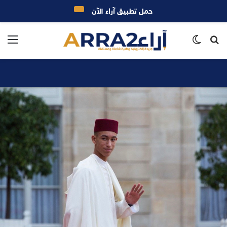
حمل تطبيق آراء الآن
بحث
الوضع
الق
عن
المظلم