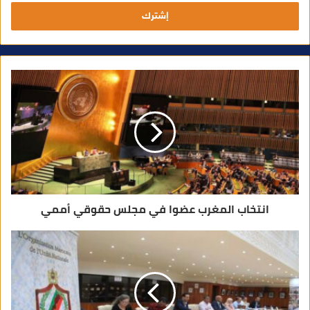
ل
ب
ر
ي
د
ك
ا
ل
إ
ل
ك
ت
ر
و
ن
ي
انتخاب المغرب عضوا في مجلس حقوقي أممي