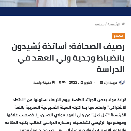
الرئيسية
/
مجتمع
مجتمع
رصيف الصحافة: أساتذة يُشيدون
بانضباط وجدية ولي العهد في
الدراسة
جريدة آراء
أ
أكتوبر 12, 2022
0
دقيقة واحدة
ر
س
قراءة مواد بعض الجرائد الخاصة بيوم الأربعاء نستهلها من “الاتحاد
ل
الاشتراكي” واهتمامها بما كتبته المجلة الأسبوعية المغربية باللغة
ب
الفرنسية “تيل كيل” عن ولي العهد مولاي الحسن، إذ خصصت غلافها
ر
وموضوعها الرئيسي لشخصيته ومساره الدراسي كطالب بكلية الحكامة
ي
والعلوم الاقتصادية والاجتماعية التي هي جزء من جامعة محمد