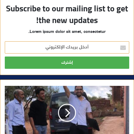
Subscribe to our mailing list to get
the new updates!
Lorem ipsum dolor sit amet, consectetur.
أ
د
خ
ل
ب
ر
ي
د
ك
ا
ل
إ
ل
ك
ت
ر
و
ن
ي