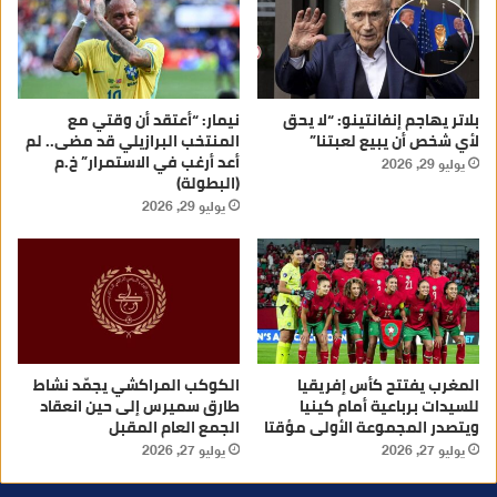
بلاتر يهاجم إنفانتينو: “لا يحق
نيمار: “أعتقد أن وقتي مع
لأي شخص أن يبيع لعبتنا”
المنتخب البرازيلي قد مضى.. لم
أعد أرغب في الاستمرار” خ.م
يوليو 29, 2026
(البطولة)
يوليو 29, 2026
المغرب يفتتح كأس إفريقيا
الكوكب المراكشي يجمّد نشاط
للسيدات برباعية أمام كينيا
طارق سميرس إلى حين انعقاد
ويتصدر المجموعة الأولى مؤقتا
الجمع العام المقبل
يوليو 27, 2026
يوليو 27, 2026