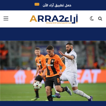
حمل تطبيق آراء الآن
بحث
الوضع
الق
عن
المظلم