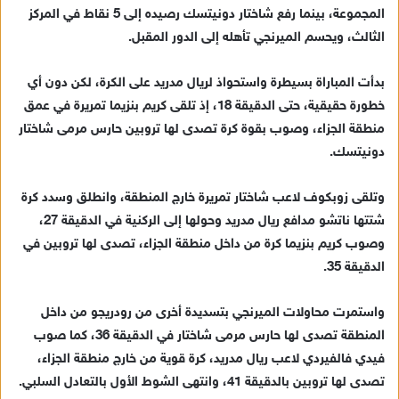
ك
المجموعة، بينما رفع شاختار دونيتسك رصيده إلى 5 نقاط في المركز
ت
الثالث، ويحسم الميرنجي تأهله إلى الدور المقبل.
ر
و
بدأت المباراة بسيطرة واستحواذ لريال مدريد على الكرة، لكن دون أي
ن
خطورة حقيقية، حتى الدقيقة 18، إذ تلقى كريم بنزيما تمريرة في عمق
ي
منطقة الجزاء، وصوب بقوة كرة تصدى لها تروبين حارس مرمى شاختار
ا
دونيتسك.
وتلقى زوبكوف لاعب شاختار تمريرة خارج المنطقة، وانطلق وسدد كرة
شتتها ناتشو مدافع ريال مدريد وحولها إلى الركنية في الدقيقة 27،
وصوب كريم بنزيما كرة من داخل منطقة الجزاء، تصدى لها تروبين في
الدقيقة 35.
واستمرت محاولات الميرنجي بتسديدة أخرى من رودريجو من داخل
المنطقة تصدى لها حارس مرمى شاختار في الدقيقة 36، كما صوب
فيدي فالفيردي لاعب ريال مدريد، كرة قوية من خارج منطقة الجزاء،
تصدى لها تروبين بالدقيقة 41، وانتهى الشوط الأول بالتعادل السلبي.