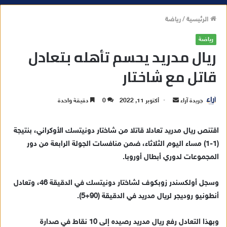
الرئيسية
/
رياضة
رياضة
ريال مدريد يحسم تأهله بتعادل
قاتل مع شاختار
جريدة آراء
أ
أكتوبر 11, 2022
0
دقيقة واحدة
ر
س
اقتنص ريال مدريد تعادلا قاتلا من شاختار دونيتسك الأوكراني، بنتيجة
ل
(1-1) مساء اليوم الثلاثاء، ضمن منافسات الجولة الرابعة من دور
ب
المجموعات لدوري أبطال أوروبا.
ر
ي
وسجل أولكسندر زوبكوف لشاختار دونيتسك في الدقيقة 46، وتعادل
د
أنطونيو روديجر لريال مدريد في الدقيقة (90+5).
ا
إ
وبهذا التعادل رفع ريال مدريد رصيده إلى 10 نقاط في صدارة
ل