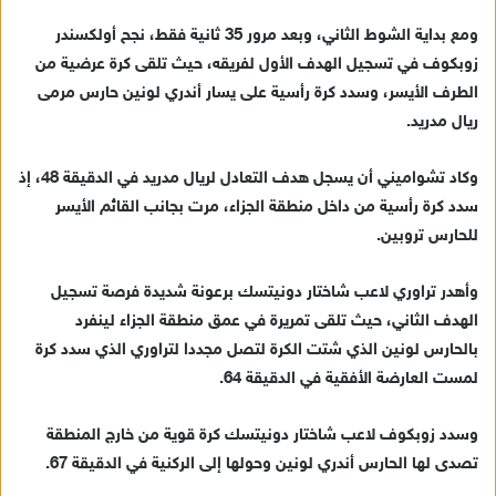
ومع بداية الشوط الثاني، وبعد مرور 35 ثانية فقط، نجح أولكسندر
زوبكوف في تسجيل الهدف الأول لفريقه، حيث تلقى كرة عرضية من
الطرف الأيسر، وسدد كرة رأسية على يسار أندري لونين حارس مرمى
ريال مدريد.
وكاد تشواميني أن يسجل هدف التعادل لريال مدريد في الدقيقة 48، إذ
سدد كرة رأسية من داخل منطقة الجزاء، مرت بجانب القائم الأيسر
للحارس تروبين.
وأهدر تراوري لاعب شاختار دونيتسك برعونة شديدة فرصة تسجيل
الهدف الثاني، حيث تلقى تمريرة في عمق منطقة الجزاء لينفرد
بالحارس لونين الذي شتت الكرة لتصل مجددا لتراوري الذي سدد كرة
لمست العارضة الأفقية في الدقيقة 64.
وسدد زوبكوف لاعب شاختار دونيتسك كرة قوية من خارج المنطقة
تصدى لها الحارس أندري لونين وحولها إلى الركنية في الدقيقة 67.