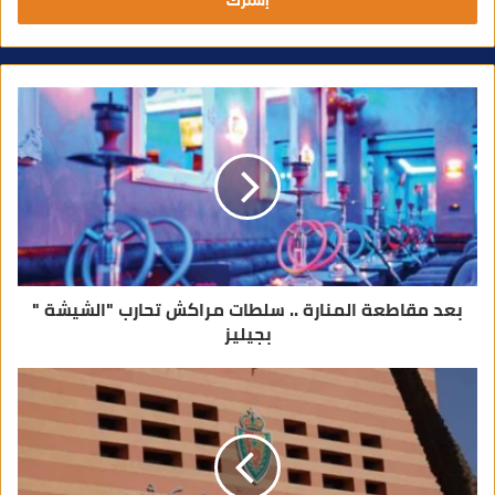
ب
ر
ي
د
ك
ا
ل
إ
ل
ك
ت
ر
و
ن
ي
بعد مقاطعة المنارة .. سلطات مراكش تحارب "الشيشة "
بجيليز