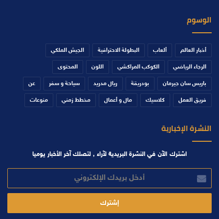
الوسوم
أخبار العالم
ألعاب
البطولة الاحترافية
الجيش الملكي
الرجاء الرياضي
الكوكب المراكشي
اللون
المحتوى
باريس سان جيرمان
بودريقة
ريال مدريد
سياحة و سفر
عن
فريق العمل
كلاسيك
مال و أعمال
مخطط زمني
منوعات
النشرة الإخبارية
اشترك الآن في النشرة البريدية لآراء , لتصلك آخر الأخبار يوميا
أدخل
بريدك
الإلكتروني