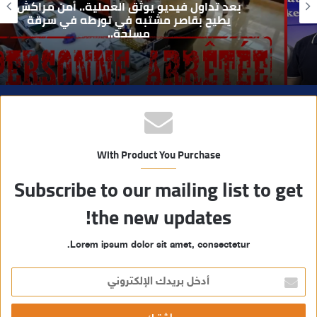
بعد تداول فيديو يوثق العملية.. أمن مراكش
ي
يطيح بقاصر مشتبه في تورطه في سرقة
مسلحة..
ب
With Product You Purchase
Subscribe to our mailing list to get
the new updates!
Lorem ipsum dolor sit amet, consectetur.
أ
د
خ
ل