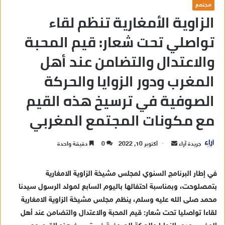
مجتمع
الزاوية الأمغارية تنظم لقاء
تواصلي تحت شعار: قيم المحبة
والاعتدال والتضامن عند أهل
المغرب ودور الزوايا والحركة
الصوفية في ترسيخ هذه القيم
مع مكونات المجتمع المغربي
جريدة آراء
أ
أكتوبر 10, 2022
0
دقيقة واحدة
ر
س
في إطار البرنامج السنوي لمجلس مشيخة الزاوية الامغارية
ل
بتمصلوحت، وبمناسبة احتفالها باليوم السابع لمولد الرسول سيدنا
ب
محمد صلى الله عليه وسلم، ينظم مجلس مشيخة الزاوية الامغارية
ر
لقاءا تواصليا تحت شعار: قيم المحبة والاعتدال والتضامن عند أهل
ي