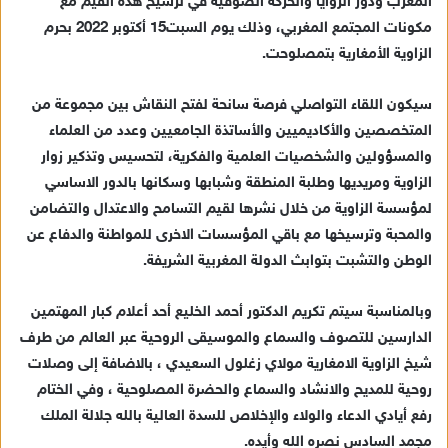
المغرب ودور الزوايا والحركة الصوفية في ترسيخ هذه القيم مع
د
مكونات المجتمع المغربي، وذلك يوم السبت15 أكتوبر 2022 بحرم
ا
الزاوية الأمغارية بتمصلوحت.
إ
ل
ك
سيكون اللقاء التواصلي فرصة سانحة لفتح النقاش بين مجموعة من
ت
المتخصصين والأكاديميين والأساتذة الجامعيين وعدد من العلماء
ر
والمسؤولين والشخصيات العلمية والفكرية، لتحسيس وتذكير زوار
و
الزاوية ومريديها وطلبة المنطقة وشبابها وسكانها بالدور الاساسي
ن
لمؤسسة الزاوية من خلال نشرها لقيم التسامح والاعتدال والتضامن
ي
والمحبة وترسيخها مع باقي المؤسسات الاخرى للمواطنة والدفاع عن
ا
الوطن والتشبت بتوابث الدولة المغربية الشريفة.
وبالمناسبة سيتم تكريم الدكتور أحمد الخليع أحد أعلام كبار المهتمين
الدارسين للتصوف والسماع والموسيقى الروحية عبر العالم من طرف
شيخ الزاوية الامغارية مولاي زغلول السعيدي ، بالاضافة إلى وصلات
روحية للمديح والانشاد والسماع والحضرة المصلوحية ، وفي الختام
رفع أيادي الدعاء والولاء والإخلاص للسدة العالية بالله جلالة الملك
مجمد السادس نصره الله وأيده.