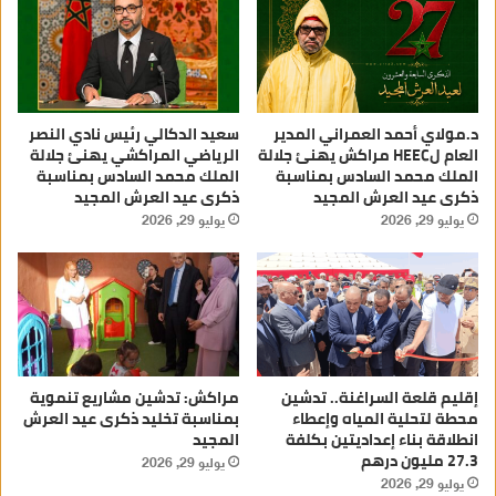
د.مولاي أحمد العمراني المدير
سعيد الدكالي رئيس نادي النصر
العام لHEEC مراكش يهنئ جلالة
الرياضي المراكشي يهنئ جلالة
الملك محمد السادس بمناسبة
الملك محمد السادس بمناسبة
ذكرى عيد العرش المجيد
ذكرى عيد العرش المجيد
يوليو 29, 2026
يوليو 29, 2026
إقليم قلعة السراغنة.. تدشين
مراكش: تدشين مشاريع تنموية
محطة لتحلية المياه وإعطاء
بمناسبة تخليد ذكرى عيد العرش
انطلاقة بناء إعداديتين بكلفة
المجيد
27.3 مليون درهم
يوليو 29, 2026
يوليو 29, 2026