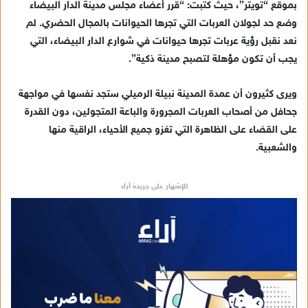
بموقع “تويتر”، حيث كتبت: “قرر أعضاء مجلس مدينة الدار البيضاء
إ
وضع حد لجولان العربات التي تجرها الحيوانات بالمجال الحضري. لم
ل
ك
نعد نقبل رؤية عربات تجرها حيوانات في شوارع الدار البيضاء، التي
ت
يجب أن تكون مؤهلة لتصبح مدينة ذكية”.
ر
و
ويرى كثيرون أن عمدة المدينة نبيلة الرميلي ستجد نفسها في مواجهة
ن
جحافل من أصحاب العربات المجرورة والباعة المتجولين، دون القدرة
ي
على القضاء على الظاهرة التي تغزو جميع الأحياء، الراقية منها
ا
والشعبية.
للإشهار على جريدة آراء