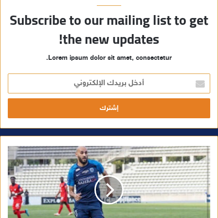
Subscribe to our mailing list to get
the new updates!
Lorem ipsum dolor sit amet, consectetur.
أ
د
خ
ل
ب
ر
ي
د
ك
ا
ل
إ
ل
ك
ت
ر
و
ن
ي