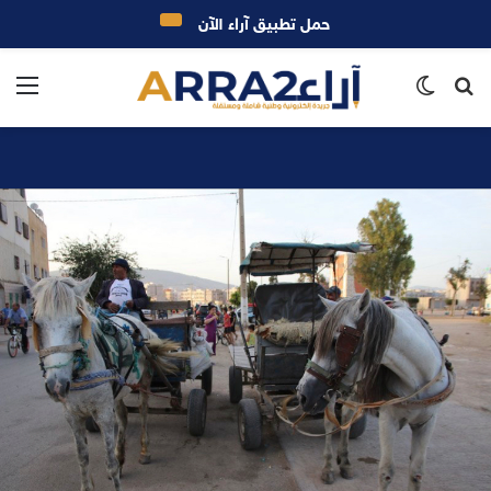
حمل تطبيق آراء الآن
بحث
الوضع
الق
عن
المظلم