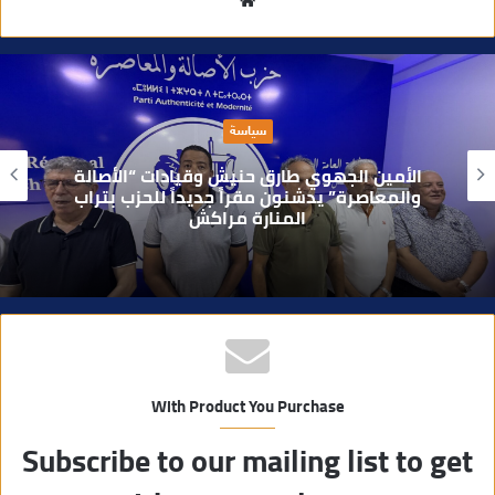
م
و
ق
ع
ا
حوادث
ل
و
بعد تداول فيديو يوثق العملية.. أمن مراكش
ي
يطيح بقاصر مشتبه في تورطه في سرقة
مسلحة..
ب
With Product You Purchase
Subscribe to our mailing list to get