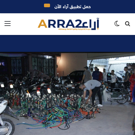
حمل تطبيق آراء الآن
بحث
الوضع
الق
عن
المظلم