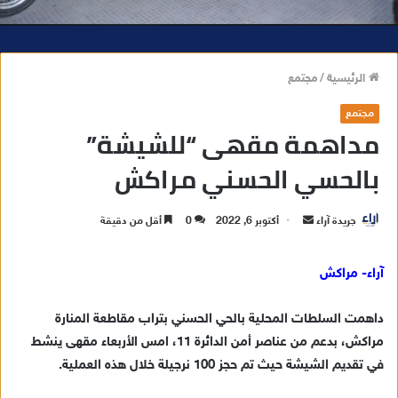
الرئيسية
/
مجتمع
مجتمع
مداهمة مقهى “للشيشة”
بالحسي الحسني مراكش
جريدة آراء
أ
أكتوبر 6, 2022
0
أقل من دقيقة
ر
س
آراء- مراكش
ل
ب
داهمت السلطات المحلية بالحي الحسني بتراب مقاطعة المنارة
ر
مراكش، بدعم من عناصر أمن الدائرة 11، امس الأربعاء مقهى ينشط
ي
في تقديم الشيشة حيث تم حجز 100 نرجيلة خلال هذه العملية.
د
ا