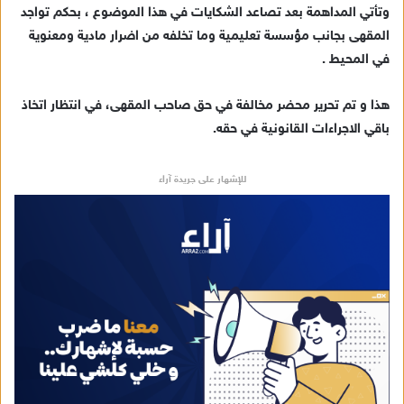
وتأتي المداهمة بعد تصاعد الشكايات في هذا الموضوع ، بحكم تواجد
إ
المقهى بجانب مؤسسة تعليمية وما تخلفه من اضرار مادية ومعنوية
ل
في المحيط .
ك
ت
ر
هذا و تم تحرير محضر مخالفة في حق صاحب المقهى، في انتظار اتخاذ
و
باقي الاجراءات القانونية في حقه.
ن
ي
للإشهار على جريدة آراء
ا