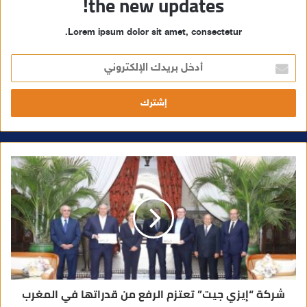
the new updates!
Lorem ipsum dolor sit amet, consectetur.
أ
د
خ
ل
ب
ر
ي
د
ك
ا
ل
إ
ل
ك
ت
ر
و
ن
ي
شركة “إيزي جيت” تعتزم الرفع من قدراتها في المغرب