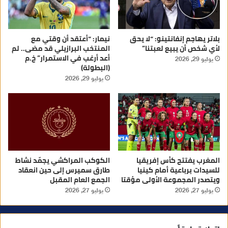
بلاتر يهاجم إنفانتينو: “لا يحق
نيمار: “أعتقد أن وقتي مع
لأي شخص أن يبيع لعبتنا”
المنتخب البرازيلي قد مضى.. لم
أعد أرغب في الاستمرار” خ.م
يوليو 29, 2026
(البطولة)
يوليو 29, 2026
المغرب يفتتح كأس إفريقيا
الكوكب المراكشي يجمّد نشاط
للسيدات برباعية أمام كينيا
طارق سميرس إلى حين انعقاد
ويتصدر المجموعة الأولى مؤقتا
الجمع العام المقبل
يوليو 27, 2026
يوليو 27, 2026