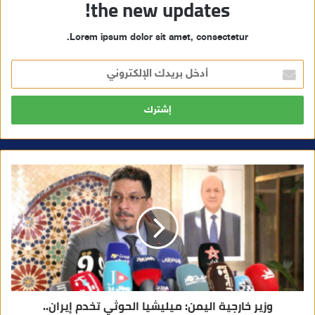
the new updates!
Lorem ipsum dolor sit amet, consectetur.
أ
د
خ
ل
ب
ر
ي
د
ك
ا
ل
إ
ل
ك
ت
ر
و
ن
ي
وزير خارجية اليمن: ميليشيا الحوثي تخدم إيران..