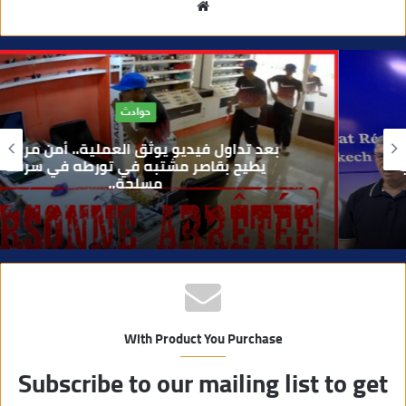
م
و
ق
ع
ا
حوادث
ل
و
بعد تداول فيديو يوثق العملية.. أمن مراكش
ي
يطيح بقاصر مشتبه في تورطه في سرقة
مسلحة..
ب
With Product You Purchase
Subscribe to our mailing list to get