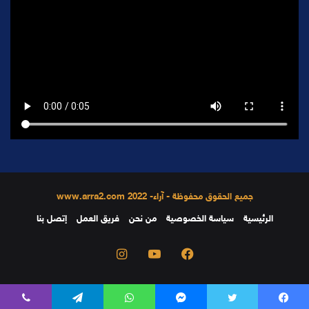
جميع الحقوق محفوظة - آراء- 2022 www.arra2.com
الرئيسية
سياسة الخصوصية
من نحن
فريق العمل
إتصل بنا
فيسبوك
يوتيوب
انستقرام