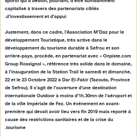
sportif qui a besoin, pourtant, d’être suffisamment
ي
capitalisé à travers des partenariats ciblés
د
d’investissement et d’appui.
ا
إ
Justement, dans ce cadre, l’Association M’Daz pour le
ل
ك
développement Touristique, très active dans le
ت
développement du tourisme durable à Sefrou et son
ر
arrière-pays, procède, en partenariat avec « Onpiste.com
و
Group Rossignol », référence très solide dans le domaine,
ن
à l’inauguration de la Station Trail le samedi et dimanche,
ي
22 et le 23 Octobre 2022 à Dar El-Fakir (Tazouta, Province
ا
de Sefrou). Il s’agit de l’ouverture d’une destination
internationale Outdoor à moins d’1h.30mn de l’aéroport et
de la ville Impériale de Fez. Un événement en avant-
première qui devait avoir lieu vers fin 2019 mais reporté à
cause des restrictions sanitaires et de la crise du
tourisme.