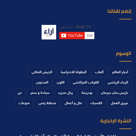
إنضم لقناتنا
الوسوم
أخبار العالم
ألعاب
البطولة الاحترافية
الجيش الملكي
الرجاء الرياضي
الكوكب المراكشي
اللون
المحتوى
باريس سان جيرمان
بودريقة
ريال مدريد
سياحة و سفر
عن
فريق العمل
كلاسيك
مال و أعمال
مخطط زمني
منوعات
النشرة الإخبارية