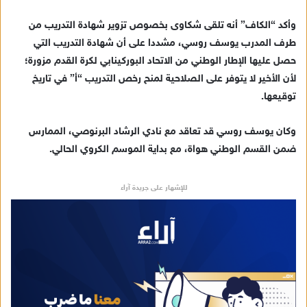
ل
ك
وأكد “الكاف” أنه تلقى شكاوى بخصوص تزوير شهادة التدريب من
ت
طرف المدرب يوسف روسي، مشددا على أن شهادة التدريب التي
ر
حصل عليها الإطار الوطني من الاتحاد البوركينابي لكرة القدم مزورة؛
و
لأن الأخير لا يتوفر على الصلاحية لمنح رخص التدريب “أ” في تاريخ
ن
توقيعها.
ي
ا
وكان يوسف روسي قد تعاقد مع نادي الرشاد البرنوصي، الممارس
ضمن القسم الوطني هواة، مع بداية الموسم الكروي الحالي.
للإشهار على جريدة آراء