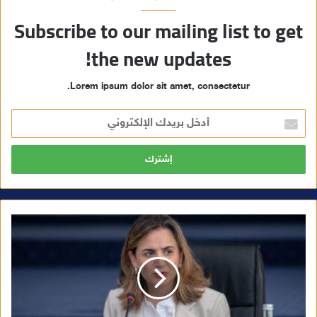
Subscribe to our mailing list to get
the new updates!
Lorem ipsum dolor sit amet, consectetur.
أ
د
خ
ل
ب
ر
ي
د
ك
ا
ل
إ
ل
ك
ت
ر
و
ن