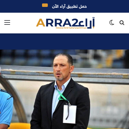
حمل تطبيق آراء الآن
بحث
الوضع
الق
عن
المظلم