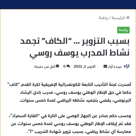
الرئيسية
/
رياضة
رياضة
بسبب التزوير … “الكاف” تجمد
نشاط المدرب يوسف روسي
جريدة آراء
أ
أكتوبر 5, 2022
0
أقل من دقيقة
ر
س
أصدرت لجنة التأديب التابعة للكونفدرالية الإفريقية لكرة القدم “كاف”
ل
حكما في حق الإطار الوطني يوسف روسي، مدرب نادي الرشاد
ب
البرنوصي، يقضي بتجميد نشاطه الرياضي لمدة خمس سنوات.
ر
ي
وحسب حكم صادر عن الجهاز الوصي على الكرة في “القارة السمراء”،
د
فقد تم إيقاف الإطار الوطني يوسف روسي لمدة خمس سنوات عن
ا
ممارسة أي نشاط رياضي، بسبب تزوير شهادة التدريب “أ”.
إ