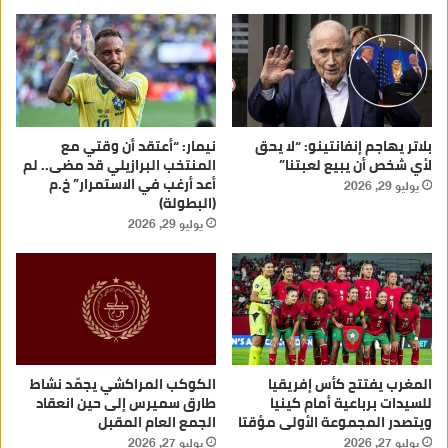
بلاتر يهاجم إنفانتينو: “لا يحق
نيمار: “أعتقد أن وقتي مع
لأي شخص أن يبيع لعبتنا”
المنتخب البرازيلي قد مضى.. لم
أعد أرغب في الاستمرار” خ.م
يوليو 29, 2026
(البطولة)
يوليو 29, 2026
المغرب يفتتح كأس إفريقيا
الكوكب المراكشي يجمّد نشاط
للسيدات برباعية أمام كينيا
طارق سميرس إلى حين انعقاد
ويتصدر المجموعة الأولى مؤقتا
الجمع العام المقبل
يوليو 27, 2026
يوليو 27, 2026