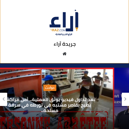
جريدة آراء
م
و
ق
ع
ا
حوادث
ل
و
بعد تداول فيديو يوثق العملية.. أمن مراكش
ي
يطيح بقاصر مشتبه في تورطه في سرقة
مسلحة..
ب