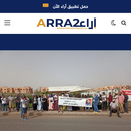
حمل تطبيق آراء الآن
بحث
الوضع
الق
عن
المظلم