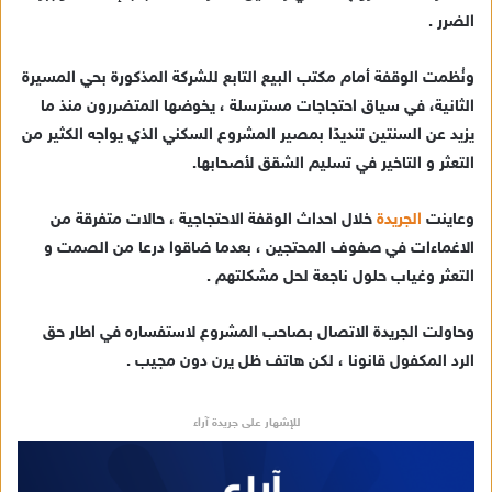
د
الضرر .
ا
إ
ونُظمت الوقفة أمام مكتب البيع التابع للشركة المذكورة بحي المسيرة
ل
ك
الثانية، في سياق احتجاجات مسترسلة ، يخوضها المتضررون منذ ما
ت
يزيد عن السنتين تنديدًا بمصير المشروع السكني الذي يواجه الكثير من
ر
التعثر و التاخير في تسليم الشقق لأصحابها.
و
ن
وعاينت
الجريدة
خلال احداث الوقفة الاحتجاجية ، حالات متفرقة من
ي
الاغماءات في صفوف المحتجين ، بعدما ضاقوا درعا من الصمت و
ا
التعثر وغياب حلول ناجعة لحل مشكلتهم .
وحاولت الجريدة الاتصال بصاحب المشروع لاستفساره في اطار حق
الرد المكفول قانونا ، لكن هاتف ظل يرن دون مجيب .
للإشهار على جريدة آراء