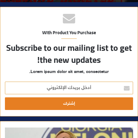
With Product You Purchase
Subscribe to our mailing list to get
the new updates!
Lorem ipsum dolor sit amet, consectetur.
أ
د
خ
ل
ب
ر
ي
د
ك
ا
ل