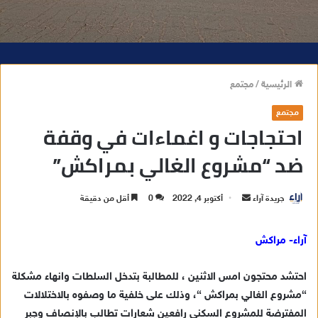
الرئيسية
/
مجتمع
مجتمع
احتجاجات و اغماءات في وقفة
ضد “مشروع الغالي بمراكش”
جريدة آراء
أ
أكتوبر 4, 2022
0
أقل من دقيقة
ر
س
آراء- مراكش
ل
ب
احتشد محتجون امس الاثنين ، للمطالبة بتدخل السلطات وانهاء مشكلة
ر
“مشروع الغالي بمراكش “، وذلك على خلفية ما وصفوه بالاختلالات
ي
المفترضة للمشروع السكني رافعين شعارات تطالب بالإنصاف وجبر