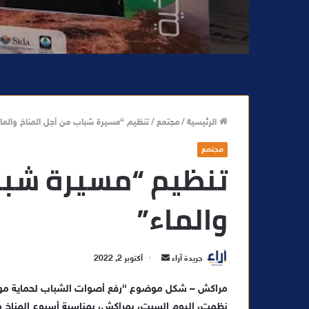
الرئيسية
/
مجتمع
/
تنظيم “مسيرة شباب من أجل المناخ والماء
مجتمع
تنظيم “مسيرة شباب
والماء”
أ
جريدة آراء
أكتوبر 2, 2022
ر
مراكش – شكل موضوع “رفع أصوات الشباب لحماية مواردن
س
ل