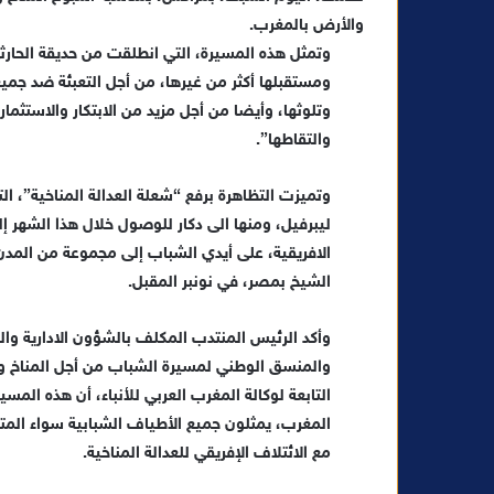
ب
والأرض بالمغرب.
ر
وتمثل هذه المسيرة، التي انطلقت من حديقة الحارثي
ي
ومستقبلها أكثر من غيرها، من أجل التعبئة ضد جميع
د
وتلوثها، وأيضا من أجل مزيد من الابتكار والاستثم
ا
والتقاطها”.
إ
ل
ك
ليبرفيل، ومنها الى دكار للوصول خلال هذا الشهر 
ت
الافريقية، على أيدي الشباب إلى مجموعة من المدن
ر
الشيخ بمصر، في نونبر المقبل.
و
ن
وأكد الرئيس المنتدب المكلف بالشؤون الادارية وا
ي
ا
المغرب، يمثلون جميع الأطياف الشبابية سواء المتم
مع الائتلاف الإفريقي للعدالة المناخية.