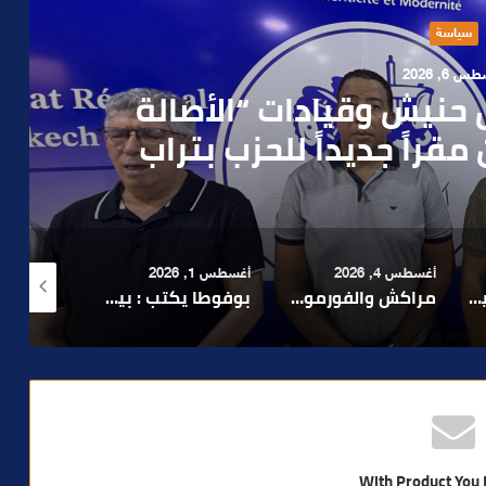
حوادث
 4, 2026
العملية.. أمن مراكش يطيح
رطه في سرقة مسلحة..
أغسطس 1, 2026
أغسطس 6, 2026
أغسطس 6, 2026
لا 1.. حلم عالمي توقف في المنعرج الأخير؟
بوفوطا يكتب : بين صمت الحكومة وسباق الانتخابات… هل أصبحت إدارة الأزمات خارج أولويات الفاعلين السياسيين؟
رشيد نجاح يدق ناقوس الخطر بشأن تعثر الملفات الاستثمارية بمراكش ويدعو إلى تسريع المساطر الإدارية..
With Product You