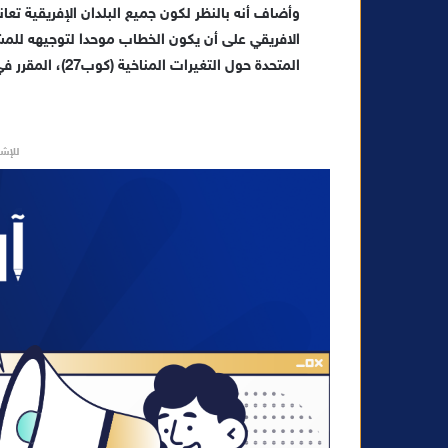
وأضاف أنه بالنظر لكون جميع البلدان الإفريقية تعان
المتحدة حول التغيرات المناخية (كوب27)، المقرر في نونبر المقبل، بشرم الشيخ (مصر).
للإشه