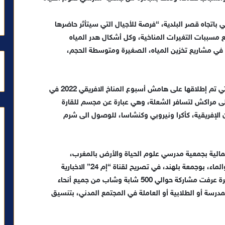
 باتجاه قصر البلدية، “فرصة للأجيال التي سيتأثر حاضرها
 مسببات التغيرات المناخية، وكل أشكال هدر المياه
ار في مشاريع تخزين المياه، الصغيرة ومتوسطة الحجم،
وتميزت التظاهرة برفع “شعلة العدالة المناخية”، التي تم إطلاقها على هامش أسبوع المناخ الافريقي 2022 في
إلى مراكش لتسافر الشعلة، وهي عبارة عن مجسم للقارة
 الإفريقية، كأكرا ونيروبي وكنشاسا، للوصول الى شرم
لمالية بجمعية مدرسي علوم الحياة والأرض بالمغرب،
والمنسق الوطني لمسيرة الشباب من أجل المناخ والماء، بوجمعة بلهند، في تصريح لقناة “إم 24” الاخبارية
التابعة لوكالة المغرب العربي للأنباء، أن هذه المسيرة عرفت مشاركة حوالي 500 شابة وشاب من جميع أنحاء
درسة أو الطلابية أو العاملة في المجتمع المدني، بتنسيق