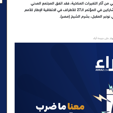
ي من آثار التغيرات المناخية، فقد اتفق المجتمع المدني
الافريقي على أن يكون الخطاب موحدا لتوجيهه للمشاركين في المؤتمر الـ27 للأطراف في الاتفاقية الإطار للأمم
ار على جريدة آراء