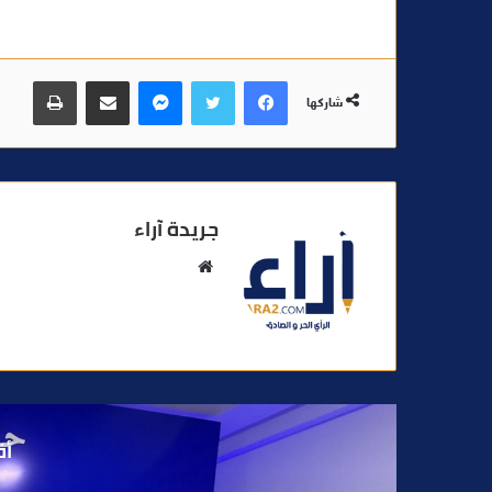
فيسبوك
تويتر
ماسنجر
مشاركة عبر البريد
طباعة
شاركها
جريدة آراء
م
و
ق
ع
ا
ل
و
أق
ي
ب