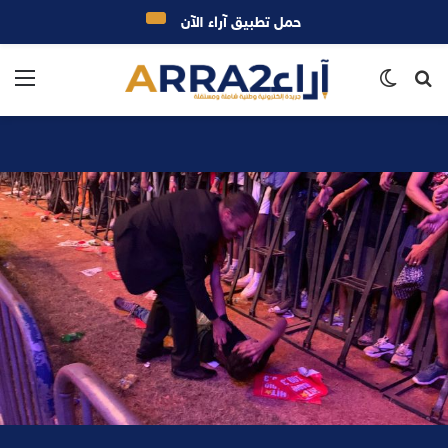
حمل تطبيق آراء الآن
بحث
الوضع
الق
عن
المظلم