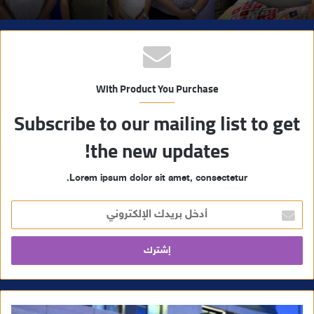
With Product You Purchase
Subscribe to our mailing list to get
the new updates!
Lorem ipsum dolor sit amet, consectetur.
أ
د
خ
ل
ب
ر
ي
د
ك
ا