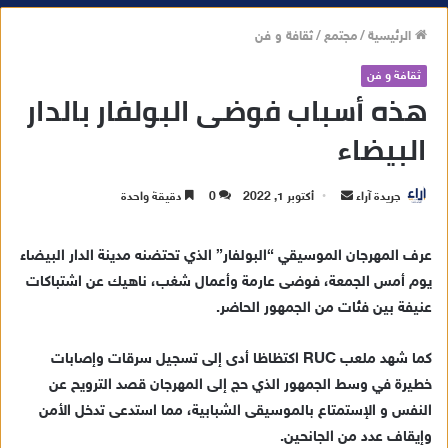
الرئيسية
/
مجتمع
/
ثقافة و فن
ثقافة و فن
هذه أسباب فوضى البولفار بالدار
البيضاء
جريدة آراء
أ
أكتوبر 1, 2022
0
دقيقة واحدة
ر
س
عرف المهرجان الموسيقي “البولفار” الذي تحتضنه مدينة الدار البيضاء
ل
يوم أمس الجمعة، فوضى عارمة وأعمال شغب، ناهيك عن اشتباكات
ب
عنيفة بين فئات من الجمهور الحاضر.
ر
ي
كما شهد ملعب RUC اكتظاظا أدى إلى تسجيل سرقات وإصابات
د
خطيرة في وسط الجمهور الذي حج إلى المهرجان قصد الترويح عن
ا
النفس و الإستمتاع بالموسيقى الشبابية، مما استدعى تدخل الأمن
إ
وإيقاف عدد من الجانحين.
ل