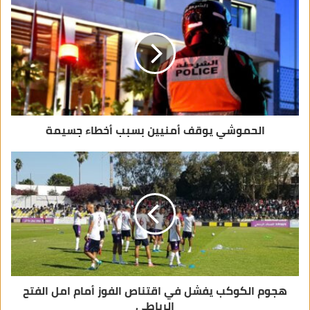
ل
إ
ل
ك
ت
ر
و
ن
ي
الحموشي يوقف أمنيين بسبب أخطاء جسيمة
هجوم الكوكب يفشل في اقتناص الفوز أمام امل الفتح
الرباطي