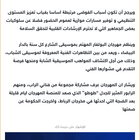
ك
ت
ويرجح أن تكون أسباب الفوضى مرتبطة اساسا بغياب تعزيز المستوى
ر
التنظيمي و توفير مسارات موازية لعموم الحضور فضلا عن سلوكيات
و
بعض الجماهير التي لا تحترم الإرشادات القلبية لتحقق السلامة
ن
ي
وينظم مهرجان البولفار المهتم بموسيقى الشارع كل سنة بالدار
ا
البيضاء ، ويعد من بين التظاهرات الفنية المعروفة لموسيقى الشباب،
وذلك من أجل اكتشاف المواهب الموسيقية الشابة ومنحها فرصة
التقدم في مشوارها الفني.
ويشار ان المهرجان عرف مشاركة مجموعة من فناني الراب، ومنهم
الرابور المثير للجدل “طوطو” الذي صعد للمنصة المهرجان ايام قليلة
بعد الضجة التي احدثها في مخرجان الرباط، واخرجت الحكومة عن
صمتها
للإشهار على جريدة آراء