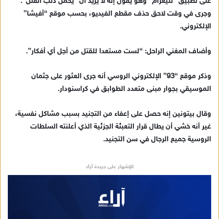
على تطبيق “تليغرام” وهو يقول إنه لا يريد أن “يحمل ذنب القتل”.
إ
وجرى في وقت لاحق حذف مقطع الفيديو، بحسب موقع “أفيشا”
ل
ك
الإلكتروني.
ت
ر
وأضاف المغني الراحل: “لست مستعدا للقتل من أجل أي أفكار”.
و
ن
وذكر موقع “93” الإلكتروني الروسي أنه جرى العثور على جثمان
ي
الموسيقي بجوار مبنى متعدد الطوابق في كراسنودار.
ا
وقال بيتونين إنه حصل على إعفاء من التجنيد بسبب مشاكل نفسية،
غير أنه خشي أن يطال قرار التعبئة الجزئية الذي أعلنته السلطات
الروسية جميع الرجال في سن التجنيد.
للإشهار على جريدة آراء