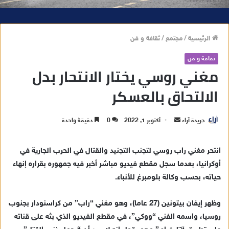
الرئيسية
/
مجتمع
/
ثقافة و فن
ثقافة و فن
مغني روسي يختار الانتحار بدل
الالتحاق بالعسكر
جريدة آراء
أ
أكتوبر 1, 2022
0
دقيقة واحدة
ر
س
انتحر مغني راب روسي لتجنب التجنيد والقتال في الحرب الجارية في
ل
أوكرانيا، بعدما سجل مقطع فيديو مباشر أخبر فيه جمهوره بقراره إنهاء
ب
حياته، بحسب وكالة بلومبرغ للأنباء.
ر
ي
وظهر إيفان بيتونين (27 عاما)، وهو مغني “راب” من كراسنودار بجنوب
د
روسيا، واسمه الفني “ووكي”، في مقطع الفيديو الذي بثه على قناته
ا