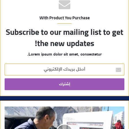
With Product You Purchase
Subscribe to our mailing list to get
the new updates!
Lorem ipsum dolor sit amet, consectetur.
أ
د
خ
ل
ب
ر
ي
د
ك
ا
ل
إ
ل
ك