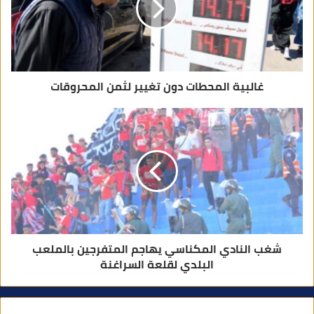
ت
ر
و
ن
ي
غالبية المحطات دون تغيير لثمن المحروقات
شغب النادي المكناسي يهاجم المتفرجين بالملعب
البلدي لقلعة السراغنة