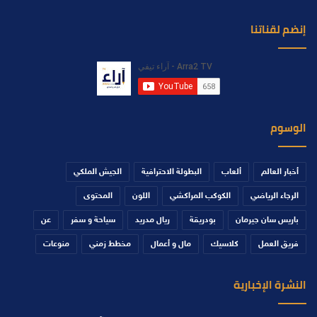
إنضم لقناتنا
الوسوم
أخبار العالم
ألعاب
البطولة الاحترافية
الجيش الملكي
الرجاء الرياضي
الكوكب المراكشي
اللون
المحتوى
باريس سان جيرمان
بودريقة
ريال مدريد
سياحة و سفر
عن
فريق العمل
كلاسيك
مال و أعمال
مخطط زمني
منوعات
النشرة الإخبارية