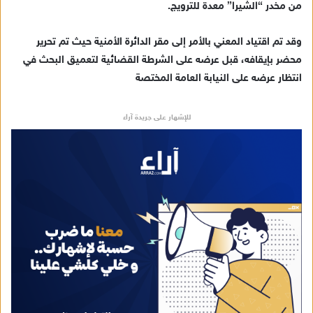
من مخدر “الشيرا” معدة للترويج.
إ
ل
ك
وقد تم اقتياد المعني بالأمر إلى مقر الدائرة الأمنية حيث تم تحرير
ت
محضر بإيقافه، قبل عرضه على الشرطة القضائية لتعميق البحث في
ر
انتظار عرضه على النيابة العامة المختصة
و
ن
للإشهار على جريدة آراء
ي
ا