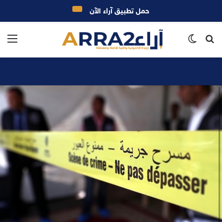
حمل تطبيق آراء الآن
بحث
الوضع
الق
عن
المظلم