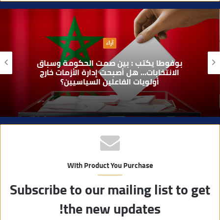
ق
ع
ا
آراء
ل
و
بوفوطا يكتب : بين صمت الحكومة وسباق
ي
الانتخابات… هل أصبحت إدارة الأزمات خارج
أولويات الفاعلين السياسيين؟
ب
With Product You Purchase
Subscribe to our mailing list to get
the new updates!