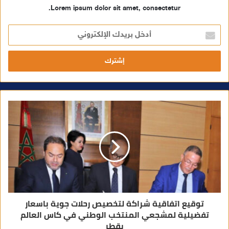
Lorem ipsum dolor sit amet, consectetur.
أ
د
خ
ل
ب
ر
ي
د
ك
ا
ل
إ
ل
ك
ت
ر
و
ن
ي
توقيع اتفاقية شراكة لتخصيص رحلات جوية باسعار
تفضيلية لمشجعي المنتخب الوطني في كاس العالم
بقطر