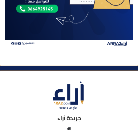
جريدة آراء
م
و