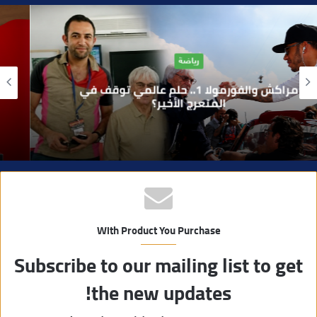
ق
ع
ا
آراء
ل
و
بوفوطا يكتب : بين صمت الحكومة وسباق
ي
الانتخابات… هل أصبحت إدارة الأزمات خارج
أولويات الفاعلين السياسيين؟
ب
With Product You Purchase
Subscribe to our mailing list to get
the new updates!