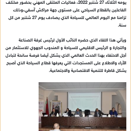
يومه الثلاثاء 27 شتنبر 2022، فعاليات الملتقى المهني بحضور مختلف
ي
الفاعلين بالقطاع السياحي على مستوى جهة مراكش آسفي،وذلك
د
تزامنا مع اليوم العالمي للسياحة الذي يصادف يوم 27 شتنبر من كل
ا
سنة.
إ
ل
ك
ويأتي هذا اللقاء الذي حضره النائب الأول لرئيس غرفة الصناعة
ت
والتجارة و الرئيس الاقليمي للسياحة و المندوب الجهوي للاستثمار من
ر
أجل الاحتفاء بهذا الحدث العالمي الذي يشكل أيضا فرصة سانحة لتبادل
و
الآراء والاطلاع على المستجدات التي يعرفها قطاع السياحة الذي أصبح
ن
يشكل قاطرة للتنمية الاقتصادية والاجتماعية.
ي
ا