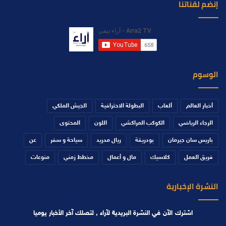
إنضم لقناتنا
الوسوم
أخبار العالم
ألعاب
البطولة الاحترافية
الجيش الملكي
الرجاء الرياضي
الكوكب المراكشي
اللون
المحتوى
باريس سان جيرمان
بودريقة
ريال مدريد
سياحة و سفر
عن
فريق العمل
كلاسيك
مال و أعمال
مخطط زمني
منوعات
النشرة الإخبارية
اشترك الآن في النشرة البريدية لآراء , لتصلك آخر الأخبار يوميا