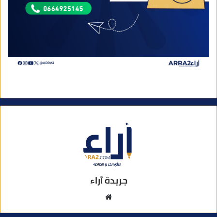
جريدة آراء
م
و