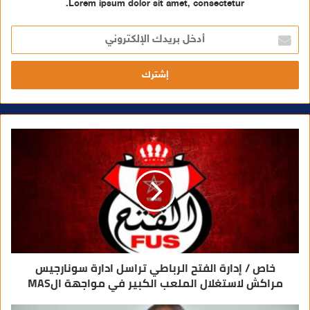
Lorem ipsum dolor sit amet, consectetur.
أ
د
خ
ل
ب
ر
ي
د
ك
ا
ل
إ
ل
ك
ت
ر
و
ن
ي
خاص / إدارة الفتح الرباطي تراسل ادارة سونارجيس
مراكش لاستغلال الملعب الكبير في مواجهة الMAS