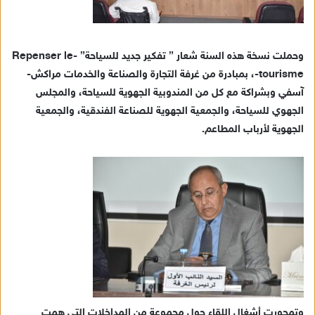
وحملت نسخة هذه السنة شعار ” تفكير جديد للسياحة” -Repenser le
tourisme-، بمبادرة من غرفة التجارة والصناعة والخدمات مراكش-
آسفي وبشراكة مع كل من المندوبية الجهوية للسياحة، والمجلس
الجهوي للسياحة، والجمعية الجهوية للصناعة الفندقية، والجمعية
الجهوية لأرباب المطاعم.
وتمحورت أشغال اللقاء حول مجموعة من المداخلات التي همت