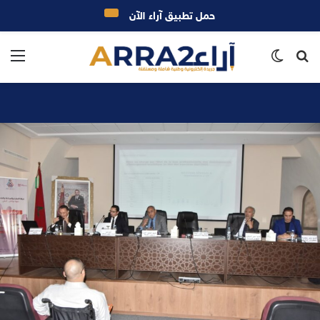
حمل تطبيق آراء الآن
بحث
الوضع
الق
عن
المظلم