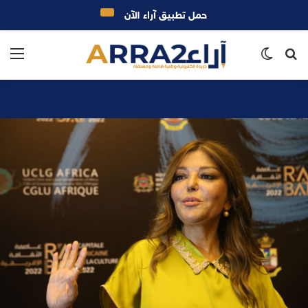
حمل تطبيق آراء الآن
بحث
الوضع
الق
عن
المظلم