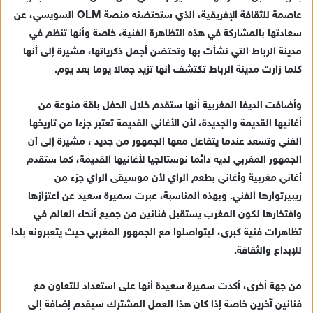
د
عاصمة للثقافة الإفريقية، الذي ستحتضنه منصة OLM السويسي، عن
ا
سعادتها بالمشاركة في هذه التظاهرة الفنية، خاصة وأنها تنظم في
إ
مدينة الرباط التي نشأت بها وتحتضن أجمل ذكرياتها، مشيرة إلى أنها
ل
ك
كلما زارت مدينة الرباط تكتشف أنها تزيد جمالا يوما بعد يوم.
ت
ر
وأضافت الديفا المغربية أنها ستقدم خلال الحفل باقة منوعة من
و
أغانيها القديمة والجديدة، لأن الأغاني القديمة تعتبر جزءا من تاريخها
ن
الفني وتسعد عندما يتفاعل معها الجمهور من جديد ، مشيرة إلى أن
ي
الجمهور المغربي لديه دائما نوستالجيا لأغانيها القديمة، كما ستقدم
ا
أغاني مغربية وأغاني بطعم الراي لأن موسيقى الراي جزء من
ريبيرتوارها الفني. وبهذه المناسبة، عبرت سميرة سعيد عن اعتزازها
وافتخارها لكون المغرب يستقبل فنانين من جميع أنحاء العالم في
تظاهرات فنية كبرى، ليتواصلوا مع الجمهور المغربي حيث يتعبرونه بلدا
للإبداع والثقافة.
من جهة أخرى، أكدت سميرة سعيدة أنها على استعداد للتعاون مع
فنانين آخرين خاصة إذا كان هذا العمل المشترك سيقدم إضافة إلى