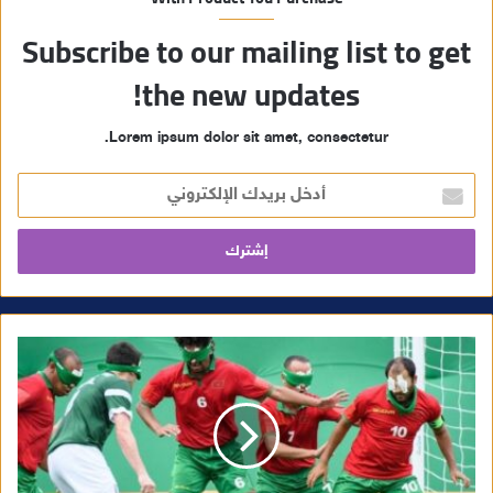
Subscribe to our mailing list to get
the new updates!
Lorem ipsum dolor sit amet, consectetur.
أ
د
خ
ل
ب
ر
ي
د
ك
ا
ل
إ
ل
ك
ت
ر
و
ن