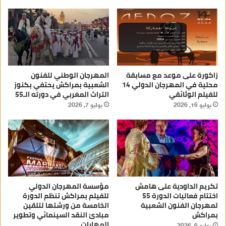
زاكورة على موعد مع مسابقة
المهرجان الوطني للفنون
محلية في المهرجان الدولي 14
الشعبية بمراكش يحتفي بكنوز
للفيلم الوثائقي
التراث المغربي في دورته الـ55
يوليو 16, 2026
يوليو 7, 2026
تكريم الداودية على هامش
مؤسسة المهرجان الدولي
اختتام فعاليات الدورة 55
للفيلم بمراكش تنظم الدورة
لمهرجان الفنون الشعبية
الخامسة من ورشتها لتلقين
بمراكش
مبادئ النقد السينمائي وتطوير
المهارات
يوليو 6, 2026