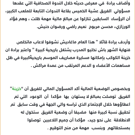
وأضاف برادة في معرض حديثه خلال الندوة الصحافية التي عقدها
ك
ت
مسؤولي الفريق عشية الخميس بقاعة الندوات التابعة للملعب الكبير،
ر
أن الرؤساء السابقين تنازلوا عن مبالغ مالية مهمة ظلت ، وهم فؤاد
و
الورزازي، محسن مربوح نعيم راضي ورضوان حنيش.
ن
ي
وأردف برادة قائلا ” هذا العام ماغاديش نشوفوا لاعاب ماتخلص
ا
فنهاية الشهر باش نخليو المدرب يشتغل باريحية كبيرة ” واعتبر برادة ان
خزينة الكوكب بإمكانها مسايرة مصاريف الموسم باريحيةًكبيرة في ظل
مساهمات الأعضاء و الدعم المرتقب من عمدة مراكش .
وبخصوص الوضعية المالية أكد المسؤول المالي للفريق أن “
خزينة
”
الفريق توصلت بمبالغ لا يستهان بها مؤكدا أن الوعود التي تم
اعطاؤوها خلال الإجتماع الذي تراسه والي الجهة في وقت سابق تم
تحقيق نسبة كبيرة منها مضيفا أن وضعية الفريق ستخول له
الانطلاقة على نحو جيد، مؤكدا أن جميع اللاعبين توصلوا
بمستحقاتهم وبنسب مهمة من منح التوقيع .