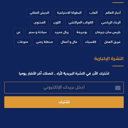
أخبار العالم
ألعاب
البطولة الاحترافية
الجيش الملكي
الرجاء الرياضي
الكوكب المراكشي
اللون
المحتوى
باريس سان جيرمان
بودريقة
ريال مدريد
سياحة و سفر
عن
فريق العمل
كلاسيك
مال و أعمال
مخطط زمني
منوعات
النشرة الإخبارية
اشترك الآن في النشرة البريدية لآراء , لتصلك آخر الأخبار يوميا
أدخل
بريدك
الإلكتروني