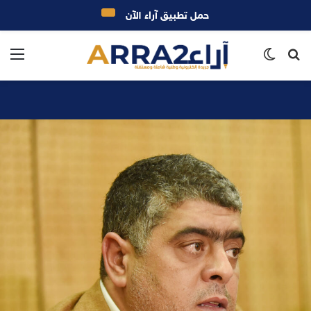
حمل تطبيق آراء الآن
بحث
الوضع
الق
عن
المظلم