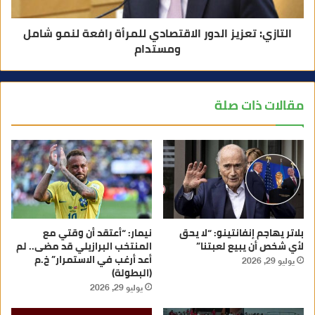
التازي: تعزيز الدور الاقتصادي للمرأة رافعة لنمو شامل
ومستدام
مقالات ذات صلة
بلاتر يهاجم إنفانتينو: “لا يحق
نيمار: “أعتقد أن وقتي مع
لأي شخص أن يبيع لعبتنا”
المنتخب البرازيلي قد مضى.. لم
أعد أرغب في الاستمرار” خ.م
يوليو 29, 2026
(البطولة)
يوليو 29, 2026