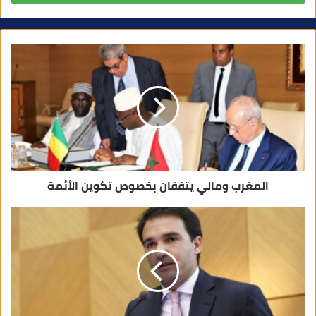
ر
ي
د
ك
ا
ل
إ
ل
ك
ت
ر
و
ن
ي
المغرب ومالي يتفقان بخصوص تكوين الأئمة