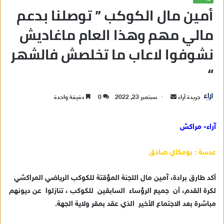
أمين مال الكوكب ” توصلنا بدعم
مالي مهم وهذا العام ماغاديش
نشوفوا لاعاب ما تخلصش فالشهر
“
جريدة آراء
أ
سبتمبر 23, 2022
0
دقيقة واحدة
ر
س
آراء- مراكش
ل
ب
عدسة : بومكاي صادق
ر
ي
أكد طارق برادة، آمين مال اللجنة المؤقتة للكوكب الرياضي المراكشي
د
لكرة القدم، أن جميع الرؤساء السابقين للكوكب ، تنازلوا عن ديونهم
ا
مباشرة بعد الاجتماع الأخير الذي عقد بمقر ولاية الجهة.
إ
ل