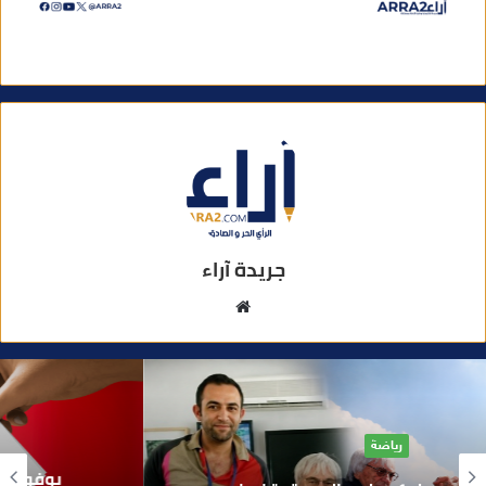
جريدة آراء
م
و
ق
ع
ا
آراء
ل
و
بوفوطا يكتب : بين صمت الحكومة وسباق