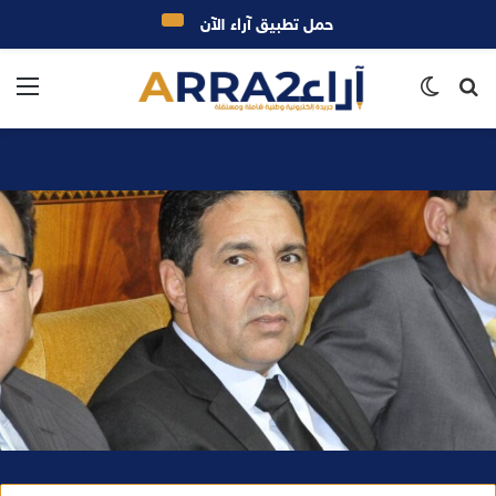
حمل تطبيق آراء الآن
بحث
الوضع
الق
عن
المظلم