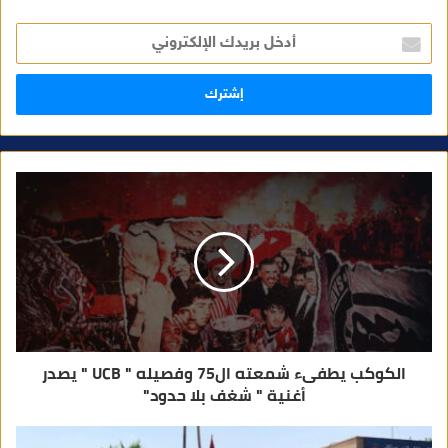
أ
د
خ
ل
ب
ر
ي
د
ك
ا
ل
إ
ل
ك
ت
ر
و
ن
ي
الكوكب يطفىء شمعته ال75 وفصيله " UCB " يصدر
أغنية " شغف بلا حدود"