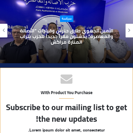
ع
ا
سياسة
ل
و
الأمين الجهوي طارق حنيش وقيادات “الأصالة
ي
والمعاصرة” يدشنون مقراً جديداً للحزب بتراب
المنارة مراكش
ب
With Product You Purchase
Subscribe to our mailing list to get
the new updates!
Lorem ipsum dolor sit amet, consectetur.