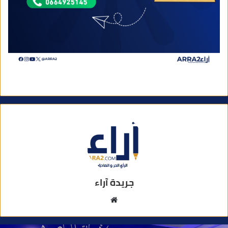
جريدة آراء
م
و
ق