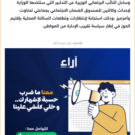
وساءل النائب البرلماني الوزيرة عن التدابير التي ستتخدها الوزارة
ل
ك
لإحداث وكالتين للصندوق الضمان الاجتماعي بجماعتي تحناوت
ت
وأمزميز ،وذلك استجابة لإنتظارات وتطلعات الساكنة المحلية بإقليم
ر
الحوز في إطار سياسة تقريب الإدارة من المواطن.
و
ن
للإشهار على جريدة آراء
ي
ا