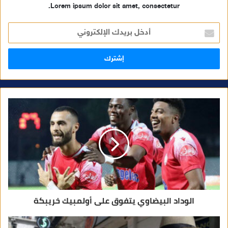
Lorem ipsum dolor sit amet, consectetur.
أ
د
خ
ل
ب
ر
ي
د
ك
ا
ل
إ
ل
ك
ت
ر
و
ن
ي
الوداد البيضاوي يتفوق على أولمبيك خريبكة