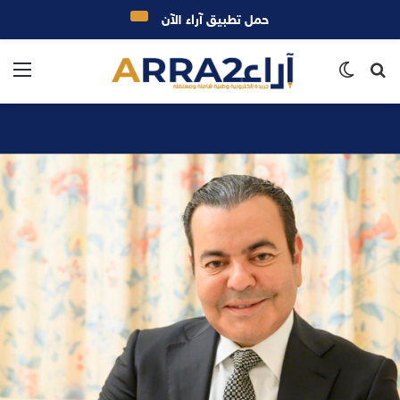
حمل تطبيق آراء الآن
بحث
الوضع
الق
عن
المظلم