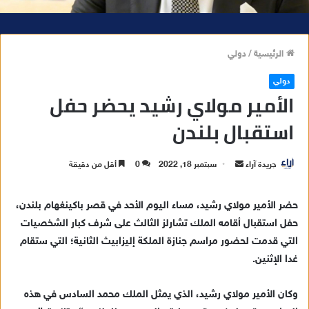
الرئيسية
/
دولي
دولي
الأمير مولاي رشيد يحضر حفل
استقبال بلندن
جريدة آراء
أ
سبتمبر 18, 2022
0
أقل من دقيقة
ر
س
حضر الأمير مولاي رشيد، مساء اليوم الأحد في قصر باكينغهام بلندن،
ل
حفل استقبال أقامه الملك تشارلز الثالث على شرف كبار الشخصيات
ب
التي قدمت لحضور مراسم جنازة الملكة إليزابيث الثانية؛ التي ستقام
ر
غدا الإثنين.
ي
د
وكان الأمير مولاي رشيد، الذي يمثل الملك محمد السادس في هذه
ا