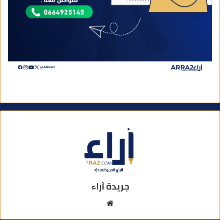
جريدة آراء
م
و