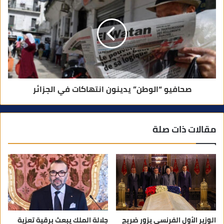
صحافيو “الوطن” يدينون انتهاكات في الجزائر
مقالات ذات صلة
الوزير الأول الفرنسي يزور ضريح
جلالة الملك يبعث برقية تعزية