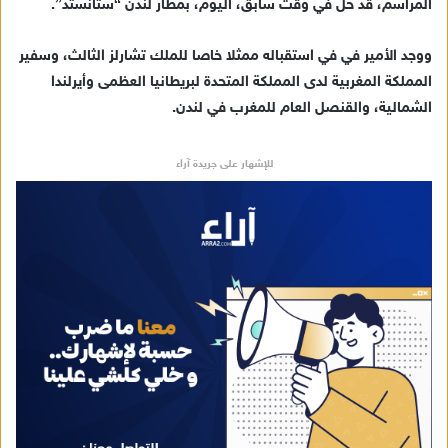
المراسم، قد حل في وقت سابق، اليوم، بمطار لندن “ستانستد”.
إ
ل
ك
ووجد الأمير في في استقباله ممثلا خاصا للملك تشارلز الثالث، وسفير
ت
المملكة المغربية لدى المملكة المتحدة لبريطانيا العظمى وأيرلندا
ر
الشمالية، والقنصل العام للمغرب في لندن.
و
ن
للإشهار على جريدة آراء
ي
ا