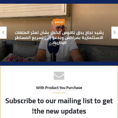
ق
ع
ا
سياسة
ل
و
الأمين الجهوي طارق حنيش وقيادات “الأصالة
ي
والمعاصرة” يدشنون مقراً جديداً للحزب بتراب
المنارة مراكش
ب
With Product You Purchase
Subscribe to our mailing list to get
the new updates!