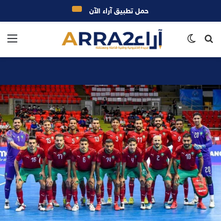
حمل تطبيق آراء الآن
بحث
الوضع
الق
عن
المظلم