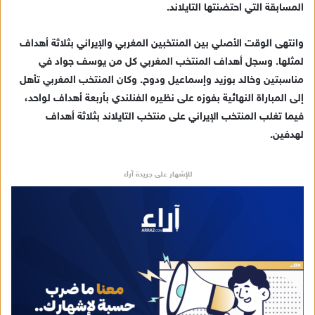
المسابقة التي احتضنتها التايلاند.
ي
د
وانتهى الوقت الأصلي بين المنتخبين المغربي والإيراني بثلاثة أهداف
ا
لمثلها. وسجل أهداف المنتخب المغربي كل من يوسف جواد في
إ
مناسبتين وخالد بوزيد وإسماعيل ودوح. وكان المنتخب المغربي تأهل
ل
ك
إلى المباراة النهائية بفوزه على نظيره الفنلندي بأربعة أهداف لواحد،
ت
فيما تغلب المنتخب الإيراني على منتخب التايلاند بثلاثة أهداف
ر
لهدفين.
و
ن
للإشهار على جريدة آراء
ي
ا