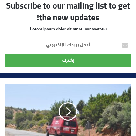
Subscribe to our mailing list to get
the new updates!
Lorem ipsum dolor sit amet, consectetur.
أ
د
خ
ل
ب
ر
ي
د
ك
ا
ل
إ
ل
ك
ت
ر
و
ن
ي