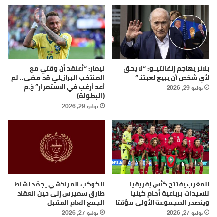
بلاتر يهاجم إنفانتينو: “لا يحق
نيمار: “أعتقد أن وقتي مع
لأي شخص أن يبيع لعبتنا”
المنتخب البرازيلي قد مضى.. لم
أعد أرغب في الاستمرار” خ.م
يوليو 29, 2026
(البطولة)
يوليو 29, 2026
المغرب يفتتح كأس إفريقيا
الكوكب المراكشي يجمّد نشاط
للسيدات برباعية أمام كينيا
طارق سميرس إلى حين انعقاد
ويتصدر المجموعة الأولى مؤقتا
الجمع العام المقبل
يوليو 27, 2026
يوليو 27, 2026