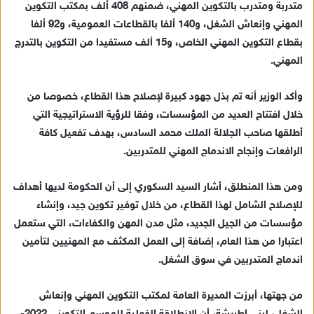
متدربة ومتدرب بالتكوين المهني، ضمنهم 408 ألف بمكتب التكوين
إ
المهني وإنعاش الشغل، و140 ألفا بالقطاعات العمومية، و92 ألفا
ل
ك
بقطاع التكوين المهني الخاص، و15 ألف مستفيدا من التكوين بالتدرج
ت
المهني.
ر
و
وأكد الوزير أنه تم بذل جهود كبيرة لإصلاح هذا القطاع، خصوصا من
ن
خلال افتتاح العديد من المؤسسات، وفقا للرؤية الاستراتيجية التي
ي
أطلقها صاحب الجلالة الملك محمد السادس، بهدف تفعيل كافة
ا
الرافعات وإنجاح الاندماج المهني للمتدربين.
ومن هذا المنطلق، أشار السيد السكوري إلى أن الحكومة لديها أهداف
للإصلاح الشامل لهذا القطاع، من خلال توفير تكوين جيد، وإنشاء
مؤسسات من الجيل الجديد، مثل مدن المهن والكفاءات، التي ستعمل
اعتبارا من هذا العام، إضافة إلى العمل المكثف مع المهنيين لتأمين
اندماج المتدربين في سوق الشغل.
من جهتها، أبرزت المديرة العامة لمكتب التكوين المهني وإنعاش