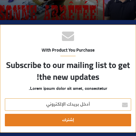
With Product You Purchase
Subscribe to our mailing list to get
the new updates!
Lorem ipsum dolor sit amet, consectetur.
أ
د
خ
ل
ب
ر
ي
د