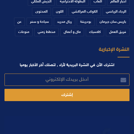
أخبار العالم
ألعاب
البطولة الاحترافية
الجيش الملكي
الرجاء الرياضي
الكوكب المراكشي
اللون
المحتوى
باريس سان جيرمان
بودريقة
ريال مدريد
سياحة و سفر
عن
فريق العمل
كلاسيك
مال و أعمال
مخطط زمني
منوعات
النشرة الإخبارية
اشترك الآن في النشرة البريدية لآراء , لتصلك آخر الأخبار يوميا
أدخل
بريدك
الإلكتروني