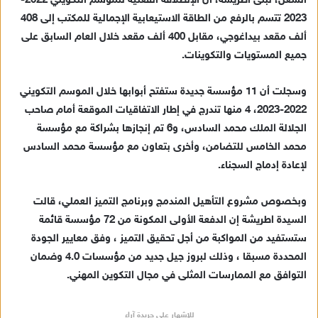
الشغل، لبنى اطريشة، أن الإنطلاقة الفعلية للموسم التكويني 2022-
2023 تتسم بالرفع من الطاقة الاستيعابية الإجمالية للمكتب إلى 408
ألف مقعد بيداغوجي، مقابل 400 ألف مقعد خلال العام السابق على
جميع المستويات والتكوينات.
وسجلت أن 11 مؤسسة جديدة ستفتح أبوابها خلال الموسم التكويني
2022-2023، 4 منها تندرج في إطار الاتفاقيات الموقعة أمام صاحب
الجلالة الملك محمد السادس، و6 تم إنجازها بشراكة مع مؤسسة
محمد الخامس للتضامن، وأخرى بتعاون مع مؤسسة محمد السادس
لإعادة إدماج السجناء.
وبخصوص مشروع التأهيل المندمج وبرنامج التميز العملي، قالت
السيدة اطريشة إن الدفعة الأولى المكونة من 72 مؤسسة قائمة
ستستفيد من المواكبة من أجل تحقيق التميز ، وفق معايير الجودة
المحددة مسبقا ، وذلك لبروز جيل جديد من مؤسسات 4.0 وضمان
التوافق مع الممارسات المثلى في مجال التكوين المهني.
للإشهار على جريدة آراء