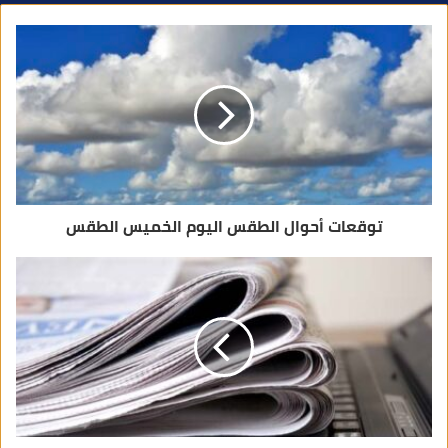
ك
ا
ل
إ
ل
ك
ت
ر
و
ن
ي
توقعات أحوال الطقس اليوم الخميس الطقس