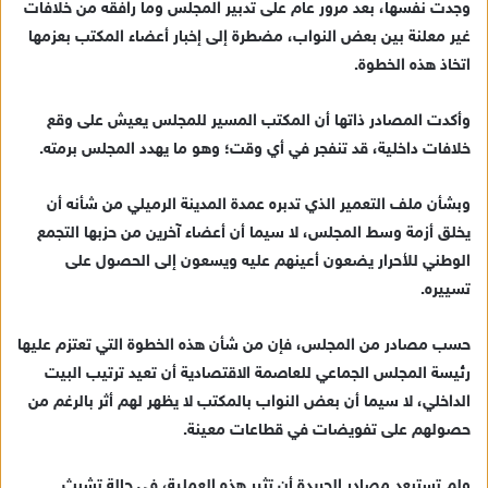
وجدت نفسها، بعد مرور عام على تدبير المجلس وما رافقه من خلافات
إ
غير معلنة بين بعض النواب، مضطرة إلى إخبار أعضاء المكتب بعزمها
ل
ك
اتخاذ هذه الخطوة.
ت
ر
وأكدت المصادر ذاتها أن المكتب المسير للمجلس يعيش على وقع
و
خلافات داخلية، قد تنفجر في أي وقت؛ وهو ما يهدد المجلس برمته.
ن
ي
وبشأن ملف التعمير الذي تدبره عمدة المدينة الرميلي من شأنه أن
ا
يخلق أزمة وسط المجلس، لا سيما أن أعضاء آخرين من حزبها التجمع
الوطني للأحرار يضعون أعينهم عليه ويسعون إلى الحصول على
تسييره.
حسب مصادر من المجلس، فإن من شأن هذه الخطوة التي تعتزم عليها
رئيسة المجلس الجماعي للعاصمة الاقتصادية أن تعيد ترتيب البيت
الداخلي، لا سيما أن بعض النواب بالمكتب لا يظهر لهم أثر بالرغم من
حصولهم على تفويضات في قطاعات معينة.
ولم تستبعد مصادر الجريدة أن تثير هذه العملية، في حالة تشبث