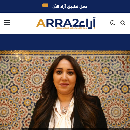
حمل تطبيق آراء الآن
بحث
الوضع
الق
عن
المظلم