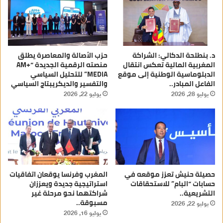
د. بنطلحة الدكالي: الشراكة
حزب الأصالة والمعاصرة يطلق
المغربية المالية تعكس انتقال
منصته الرقمية الجديدة “AM+
الدبلوماسية الوطنية إلى موقع
MEDIA” للتحليل السياسي
الفاعل المبادر..
والتفسير والديكريبتاج السياسي
يوليو 28, 2026
يوليو 22, 2026
حصيلة حنيش تعزز موقعه في
المغرب وفرنسا يوقعان اتفاقيات
حسابات “البام” للاستحقاقات
استراتيجية جديدة ويعززان
التشريعية..
شراكتهما نحو مرحلة غير
مسبوقة..
يوليو 22, 2026
يوليو 16, 2026