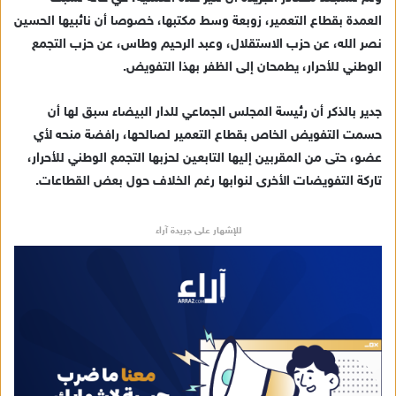
العمدة بقطاع التعمير، زوبعة وسط مكتبها، خصوصا أن نائبيها الحسين
نصر الله، عن حزب الاستقلال، وعبد الرحيم وطاس، عن حزب التجمع
الوطني للأحرار، يطمحان إلى الظفر بهذا التفويض.
جدير بالذكر أن رئيسة المجلس الجماعي للدار البيضاء سبق لها أن
حسمت التفويض الخاص بقطاع التعمير لصالحها، رافضة منحه لأي
عضو، حتى من المقربين إليها التابعين لحزبها التجمع الوطني للأحرار،
تاركة التفويضات الأخرى لنوابها رغم الخلاف حول بعض القطاعات.
للإشهار على جريدة آراء