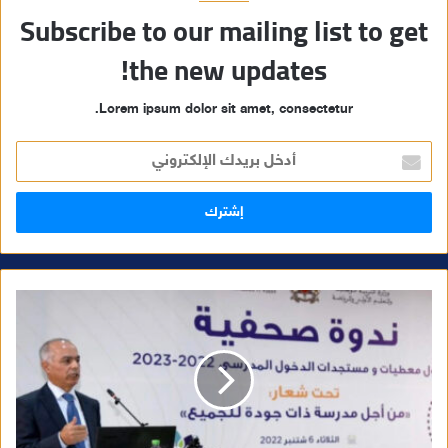
Subscribe to our mailing list to get
the new updates!
Lorem ipsum dolor sit amet, consectetur.
أ
د
خ
ل
ب
ر
ي
د
ك
ا
ل
إ
ل
ك
ت
ر
و
ن
ي