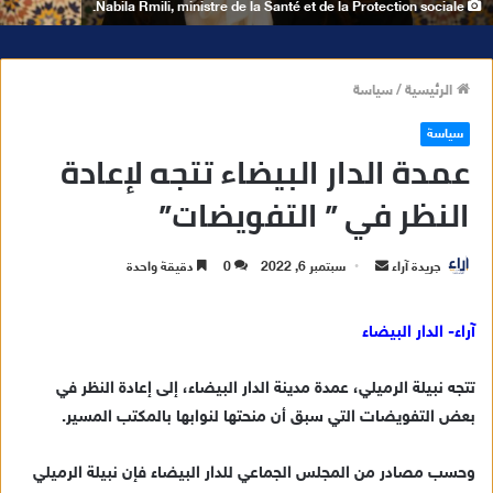
Nabila Rmili, ministre de la Santé et de la Protection sociale.
الرئيسية
/
سياسة
سياسة
عمدة الدار البيضاء تتجه لإعادة
النظر في ” التفويضات”
جريدة آراء
أ
سبتمبر 6, 2022
0
دقيقة واحدة
ر
س
آراء- الدار البيضاء
ل
ب
تتجه نبيلة الرميلي، عمدة مدينة الدار البيضاء، إلى إعادة النظر في
ر
بعض التفويضات التي سبق أن منحتها لنوابها بالمكتب المسير.
ي
د
وحسب مصادر من المجلس الجماعي للدار البيضاء فإن نبيلة الرميلي
ا