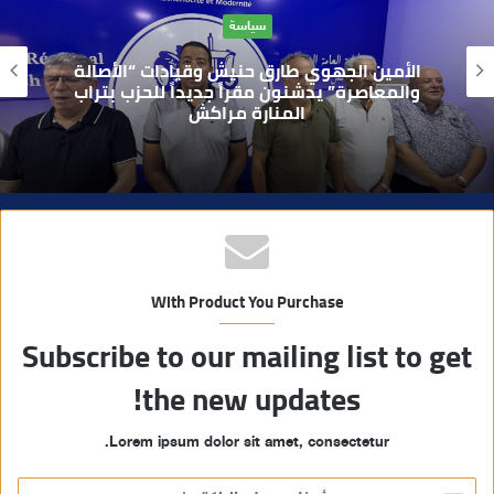
ا
حوادث
ل
و
بعد تداول فيديو يوثق العملية.. أمن مراكش
ي
يطيح بقاصر مشتبه في تورطه في سرقة
مسلحة..
ب
With Product You Purchase
Subscribe to our mailing list to get
the new updates!
Lorem ipsum dolor sit amet, consectetur.
أ