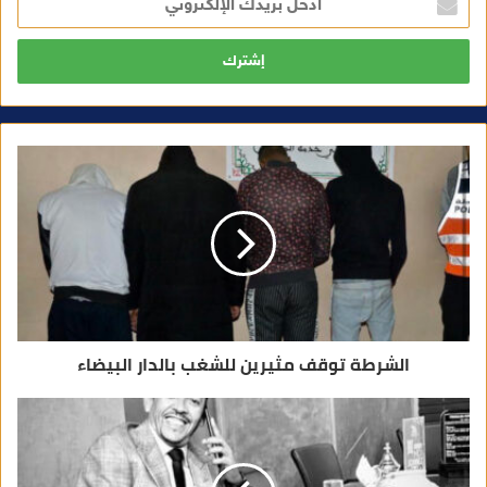
د
خ
ل
ب
ر
ي
د
ك
ا
ل
إ
ل
ك
ت
ر
و
ن
ي
الشرطة توقف مثيرين للشغب بالدار البيضاء