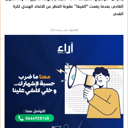
القادم، بعدما رفعت “الفيفا” عقوبة الحظر عن الاتحاد الهندي لكرة
ل
القدم.
ك
ت
ر
للإشهار على جريدة آراء
و
ن
ي
ا