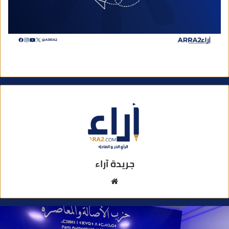
جريدة آراء
م
و
ق
ع