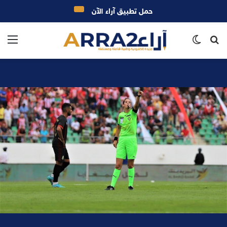
حمل تطبيق آراء الآن
بحث
الوضع
الق
عن
المظلم