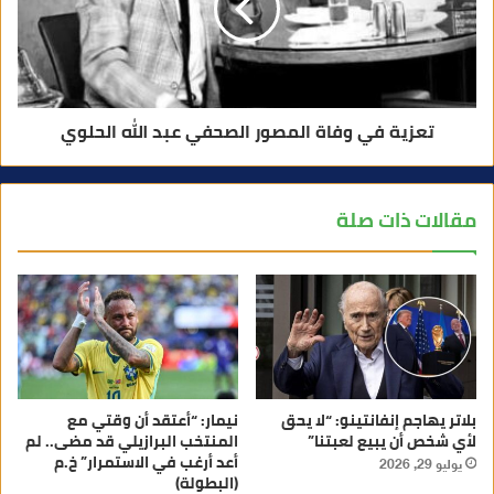
تعزية في وفاة المصور الصحفي عبد الله الحلوي
مقالات ذات صلة
بلاتر يهاجم إنفانتينو: “لا يحق
نيمار: “أعتقد أن وقتي مع
لأي شخص أن يبيع لعبتنا”
المنتخب البرازيلي قد مضى.. لم
أعد أرغب في الاستمرار” خ.م
يوليو 29, 2026
(البطولة)