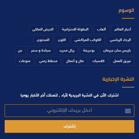
الوسوم
أخبار العالم
ألعاب
البطولة الاحترافية
الجيش الملكي
الرجاء الرياضي
الكوكب المراكشي
اللون
المحتوى
باريس سان جيرمان
بودريقة
ريال مدريد
سياحة و سفر
عن
فريق العمل
كلاسيك
مال و أعمال
مخطط زمني
منوعات
النشرة الإخبارية
اشترك الآن في النشرة البريدية لآراء , لتصلك آخر الأخبار يوميا
أدخل
بريدك
الإلكتروني