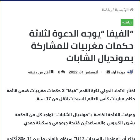
الرئيسية
/
رياضة
رياضة
“الفيفا “يوجه الدعوة لثلاثة
حكمات مغربيات للمشاركة
بمونديال الشابات
جريدة آراء
أ
أغسطس 31, 2022
0
أقل من دقيقة
ر
س
اختار الاتحاد الدولي لكرة القدم “فيفا” 3 حكمات مغربيات ضمن قائمة
ل
حكام مباريات كأس العالم للسيدات لأقل من 17 سنة.
ب
ر
وعرفت اللائحة الخاصة بـ”مونديال الشابات” تواجد كل من الحكمة
ي
بشرى الكربوبي والمساعدتين فتيحة جرمومي وسكينة حمدي.
د
ا
يذكر أن “مونديال السيدات U17” سيقام بالهند، ما بين 11 و30 أكتوبر
إ