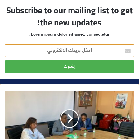
Subscribe to our mailing list to get
the new updates!
Lorem ipsum dolor sit amet, consectetur.
أ
د
خ
ل
ب
ر
ي
د
ك
ا
ل
إ
ل
ك
ت
ر
و
ن
ي