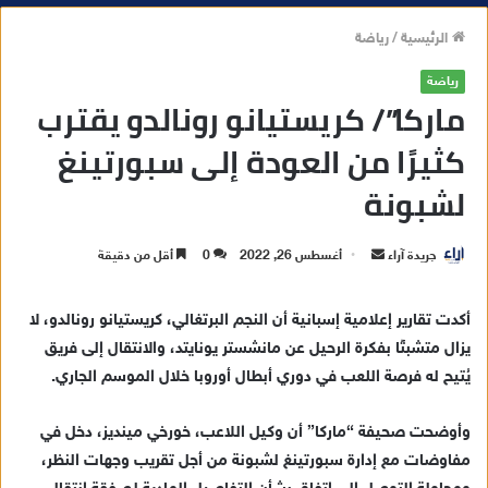
الرئيسية
/
رياضة
رياضة
ماركا”/ كريستيانو رونالدو يقترب
كثيرًا من العودة إلى سبورتينغ
لشبونة
جريدة آراء
أ
أغسطس 26, 2022
0
أقل من دقيقة
ر
س
أكدت تقارير إعلامية إسبانية أن النجم البرتغالي، كريستيانو رونالدو، لا
ل
يزال متشبتًا بفكرة الرحيل عن مانشستر يونايتد، والانتقال إلى فريق
ب
يُتيح له فرصة اللعب في دوري أبطال أوروبا خلال الموسم الجاري.
ر
ي
وأوضحت صحيفة “ماركا” أن وكيل اللاعب، خورخي مينديز، دخل في
د
مفاوضات مع إدارة سبورتينغ لشبونة من أجل تقريب وجهات النظر،
ا