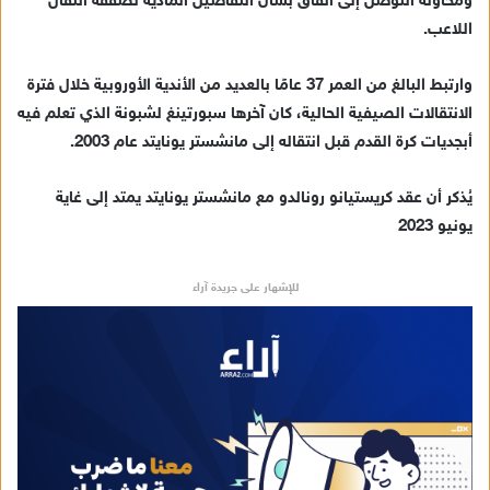
ومحاولة التوصل إلى اتفاق بشأن التفاصيل المادية لصفقة انتقال
إ
اللاعب.
ل
ك
ت
وارتبط البالغ من العمر 37 عامًا بالعديد من الأندية الأوروبية خلال فترة
ر
الانتقالات الصيفية الحالية، كان آخرها سبورتينغ لشبونة الذي تعلم فيه
و
أبجديات كرة القدم قبل انتقاله إلى مانشستر يونايتد عام 2003.
ن
ي
يُذكر أن عقد كريستيانو رونالدو مع مانشستر يونايتد يمتد إلى غاية
ا
يونيو 2023
للإشهار على جريدة آراء