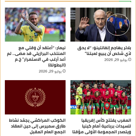
بلاتر يهاجم إنفانتينو: “لا يحق
نيمار: “أعتقد أن وقتي مع
لأي شخص أن يبيع لعبتنا”
المنتخب البرازيلي قد مضى.. لم
أعد أرغب في الاستمرار” خ.م
يوليو 29, 2026
(البطولة)
يوليو 29, 2026
المغرب يفتتح كأس إفريقيا
الكوكب المراكشي يجمّد نشاط
للسيدات برباعية أمام كينيا
طارق سميرس إلى حين انعقاد
ويتصدر المجموعة الأولى مؤقتا
الجمع العام المقبل