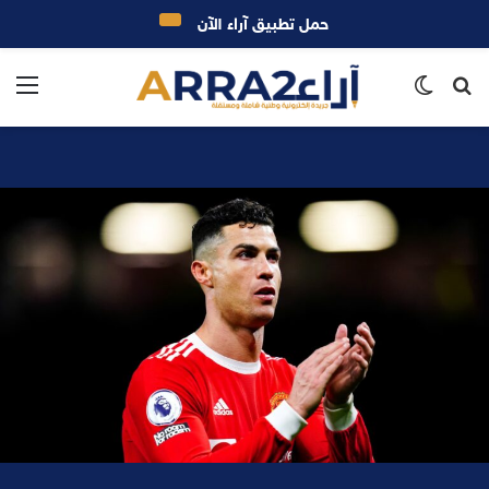
حمل تطبيق آراء الآن
بحث
الوضع
الق
عن
المظلم