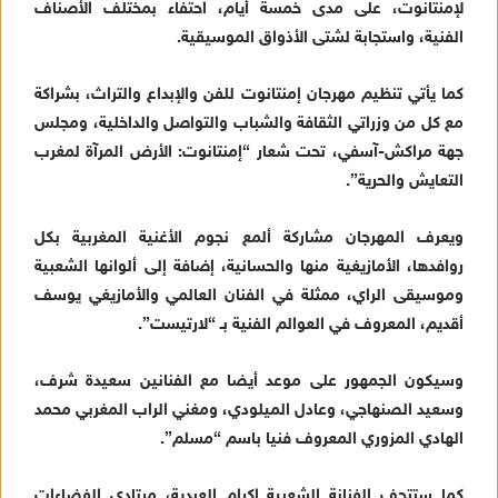
لإمنتانوت، على مدى خمسة أيام، احتفاء بمختلف الأصناف
ك
الفنية، واستجابة لشتى الأذواق الموسيقية.
ت
ر
كما يأتي تنظيم مهرجان إمنتانوت للفن والإبداع والتراث، بشراكة
و
مع كل من وزراتي الثقافة والشباب والتواصل والداخلية، ومجلس
ن
جهة مراكش-آسفي، تحت شعار “إمنتانوت: الأرض المرآة لمغرب
ي
ا
التعايش والحرية”.
ويعرف المهرجان مشاركة ألمع نجوم الأغنية المغربية بكل
روافدها، الأمازيغية منها والحسانية، إضافة إلى ألوانها الشعبية
وموسيقى الراي، ممثلة في الفنان العالمي والأمازيغي يوسف
أقديم، المعروف في العوالم الفنية بـ “لارتيست”.
وسيكون الجمهور على موعد أيضا مع الفنانين سعيدة شرف،
وسعيد الصنهاجي، وعادل الميلودي، ومغني الراب المغربي محمد
الهادي المزوري المعروف فنيا باسم “مسلم”.
كما ستتحف الفنانة الشعبية إكرام العبدية، مرتادي الفضاءات