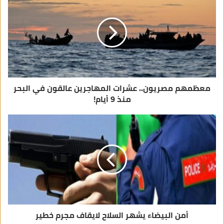
إ
ل
ك
ت
ر
و
ن
ي
معظمهم مصريون.. عشرات المهاجرين عالقون في البحر
منذ 9 أيام!
أمن البيضاء يشهر السلاح لايقاف مجرم خطير