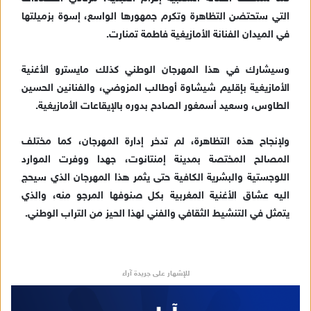
التي ستحتضن التظاهرة وتكرم جمهورها الواسع، إسوة بزميلتها
في الميدان الفنانة الأمازيغية فاطمة تمنارت.
وسيشارك في هذا المهرجان الوطني كذلك مايسترو الأغنية
الأمازيغية بإقليم شيشاوة أوطالب المزوضي، والفنانين الحسين
الطاوس، وسعيد أسمغور الصادح بدوره بالإيقاعات الأمازيغية.
ولإنجاح هذه التظاهرة، لم تدخر إدارة المهرجان، كما مختلف
المصالح المختصة بمدينة إمنتانوت، جهدا ووفرت الموارد
اللوجستية والبشرية الكافية حتى يثمر هذا المهرجان الذي سيحج
اليه عشاق الأغنية المغربية بكل صنوفها المرجو منه، والذي
يتمثل في التنشيط الثقافي والفني لهذا الحيز من التراب الوطني.
للإشهار على جريدة آراء