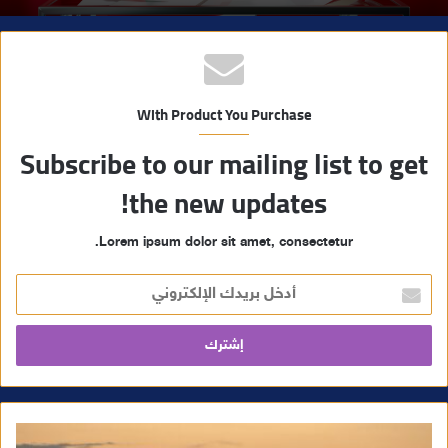
With Product You Purchase
Subscribe to our mailing list to get
the new updates!
Lorem ipsum dolor sit amet, consectetur.
أ
د
خ
ل
ب
ر
ي
د
ك
ا
ل