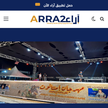
حمل تطبيق آراء الآن
بحث
الوضع
الق
عن
المظلم