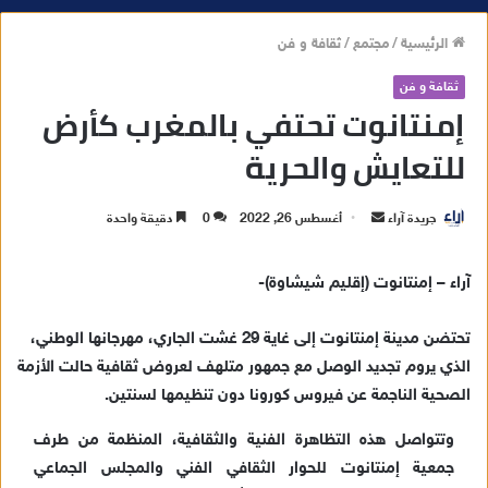
الرئيسية
/
مجتمع
/
ثقافة و فن
ثقافة و فن
إمنتانوت تحتفي بالمغرب كأرض
للتعايش والحرية
جريدة آراء
أ
أغسطس 26, 2022
0
دقيقة واحدة
ر
س
آراء – إمنتانوت (إقليم شيشاوة)-
ل
ب
تحتضن مدينة إمنتانوت إلى غاية 29 غشت الجاري، مهرجانها الوطني،
ر
الذي يروم تجديد الوصل مع جمهور متلهف لعروض ثقافية حالت الأزمة
ي
الصحية الناجمة عن فيروس كورونا دون تنظيمها لسنتين.
د
ا
وتتواصل هذه التظاهرة الفنية والثقافية، المنظمة من طرف
إ
جمعية إمنتانوت للحوار الثقافي الفني والمجلس الجماعي
ل