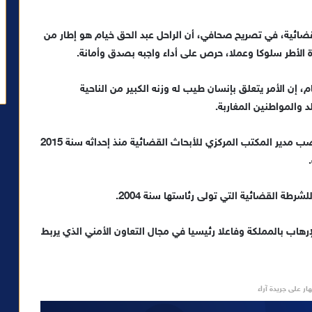
ضائية، في تصريح صحافي، أن الراحل عبد الحق خيام هو إطار من
يرة الأطر سلوكا وعملا، حرص على أداء واجبه بصدق وأمانة.
 إن الأمر يتعلق بإنسان طيب له وزنه الكبير من الناحية
 والمواطنين المغاربة.
وشغل الراحل عبد الحق خيام، المزداد بالدار البيضاء، منصب مدير المكتب المركزي للأبحاث القضائية منذ إحداثه سنة 2015
طة القضائية التي تولى رئاستها سنة 2004.
لإرهاب بالمملكة وفاعلا رئيسيا في مجال التعاون الأمني الذي يربط
ار على جريدة آراء