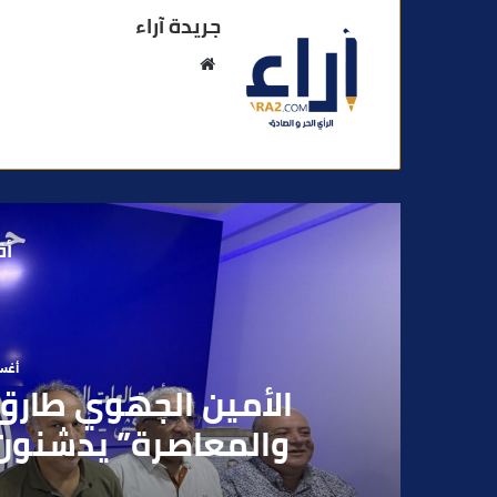
جريدة آراء
م
و
ق
ع
ا
ل
و
أق
ي
ب
أغسطس
بعد تداول فيديو يوثق 
بقاصر مشتبه في تو