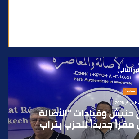
رأ التالي
حوادث
 4, 2026
العملية.. أمن مراكش يطيح
رطه في سرقة مسلحة..