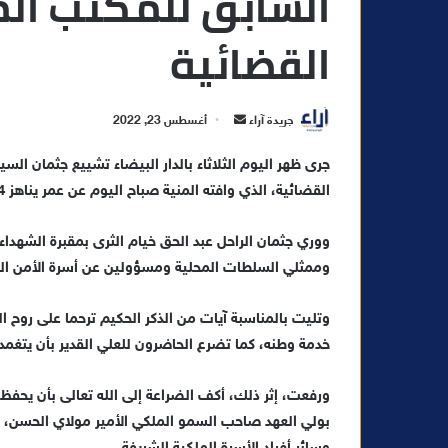
السابق للمكتب الم
القضائية
أ
جريدة آراء
أغسطس 23, 2022
ر
جرى ظهر اليوم الثلاثاء بالدار البيضاء تشييع جثمان الس
س
القضائية، الذي وافته المنية صباح اليوم عن عمر يناهز 64 عاما.
ل
ب
ر
ووري جثمان الراحل عبد الحق خيام الثرى بمقبرة الشهداء 
ي
وممثلي السلطات المحلية ومسؤولين عن أسرة الأمن الو
د
ا
وتليت بالمناسبة آيات من الذكر الحكيم ترحما على روح ال
إ
خدمة وطنه، كما تضرع الحاضرون للعلي القدير بأن يتغمد
ل
ك
ورفعت، إثر ذلك، أكف الضراعة إلى الله تعالى بأن يحف
ت
بولي العهد صاحب السمو الملكي الأمير مولاي الحسن، 
ر