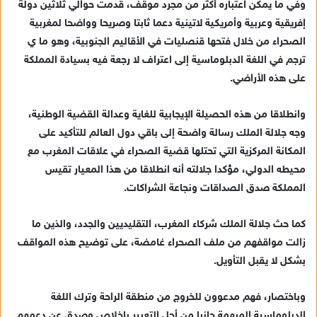
وفي ما يمكن اعتباره أكثر من مجرد موقف، قدمت حوالي ثلاثين دولة
إفريقية وعربية وأمريكية لاتينية دعما ثابتا وصريحا وواضحا لمغربية
الصحراء من خلال فتحها قنصليات في الأقاليم الجنوبية، وهو ما ي
ترجم في اللغة الدبلوماسية إلى اعتراف لا رجعة فيه بسيادة المملكة
على هذه الأراضي.
وانطلاقا من هذه الحصيلة الإيجابية للغاية وعدالة القضية الوطنية،
وجه جلالة الملك رسالة واضحة إلى باقي دول العالم للتأكيد على
المكانة المركزية التي تحتلها قضية الصحراء في علاقات المغرب مع
محيطه الدولي، مؤكدا جلالته أنه انطلاقا من هذا المعيار تقيس
المملكة صدق الصداقات ونجاعة الشراكات.
كما حث جلالة الملك شركاء المغرب، التقليديين والجدد، والذين ما
زالت مواقفهم من ملف الصحراء غامضة، على توضيح هذه المواقف
بشكل لا يقبل التأويل.
وباختصار، فهم مدعوون للخروج من منطقة الراحة وترك اللغة
الدبلوماسية المبهمة جانبا من أجل التعبير بإخلاص وصدق عن دعمهم