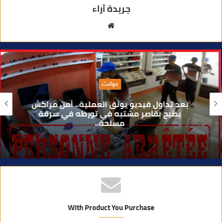
جريدة آراء
م
و
ق
ع
ا
حوادث
ل
و
بعد تداول فيديو يوثق العملية.. أمن مراكش
ي
يطيح بقاصر مشتبه في تورطه في سرقة
مسلحة..
ب
With Product You Purchase