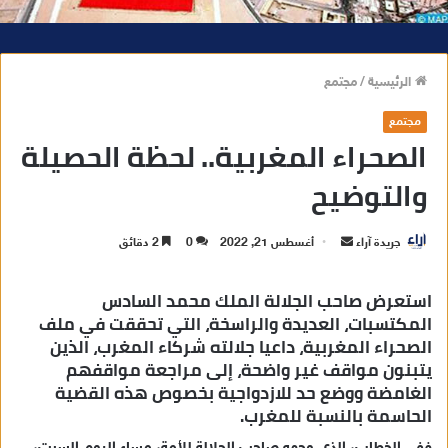
الرئيسية
/
مجتمع
مجتمع
الصحراء المغربية.. لحظة الحصيلة
والتوضيح
جريدة آراء
أ
أغسطس 21, 2022
0
2 دقائق
ر
س
استعرض صاحب الجلالة الملك محمد السادس
ل
المكتسبات، العديدة والراسخة، التي تحققت في ملف
الصحراء المغربية، داعيا جلالته شركاء المغرب، الذين
ب
يتبنون مواقف غير واضحة، إلى مراجعة مواقفهم
ر
الغامضة ووضع حد للازدواجية بخصوص هذه القضية
ي
الحاسمة بالنسبة للمغرب.
د
ا