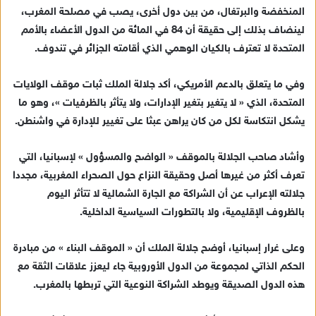
المنخفضة والبرتغال، من بين دول أخرى، يصب في مصلحة المغرب،
لينضاف بذلك إلى حقيقة أن 84 في المائة من الدول الأعضاء بالأمم
المتحدة لا تعترف بالكيان الوهمي الذي أقامته الجزائر في تندوف.
وفي ما يتعلق بالدعم الأمريكي، أكد جلالة الملك ثبات موقف الولايات
المتحدة، الذي « لا يتغير بتغير الإدارات، ولا يتأثر بالظرفيات »، وهو ما
يشكل انتكاسة لكل من كان يراهن عبثا على تغيير للإدارة في واشنطن.
وأشاد صاحب الجلالة بالموقف « الواضح والمسؤول » لإسبانيا، التي
تعرف أكثر من غيرها أصل وحقيقة النزاع حول الصحراء المغربية، مجددا
جلالته الإعراب عن أن الشراكة مع الجارة الشمالية لا تتأثر اليوم
بالظروف الإقليمية، ولا بالتطورات السياسية الداخلية.
وعلى غرار إسبانيا، أوضح جلالة الملك أن « الموقف البناء » من مبادرة
الحكم الذاتي لمجموعة من الدول الأوروبية جاء ليعزز علاقات الثقة مع
هذه الدول الصديقة ويوطد الشراكة النوعية التي تربطها بالمغرب.