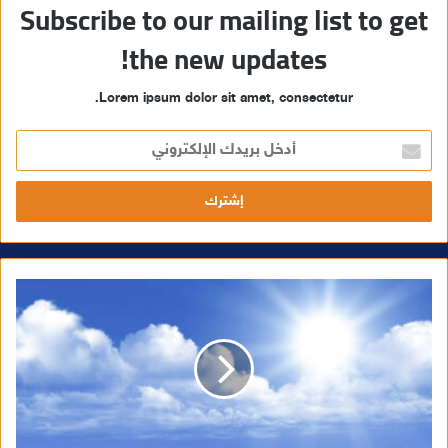
Subscribe to our mailing list to get
the new updates!
Lorem ipsum dolor sit amet, consectetur.
أ
د
خ
ل
ب
ر
ي
د
ك
ا
ل
إ
ل
ك
ت
ر
و
ن
ي