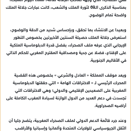
ففي الخطاب، الذي وجهه صاحب الجلالة للأمة، مساء اليوم السبت،
إ
بمناسبة الذكرى الـ69 لثورة الملك والشعب، كانت عبارات جلالة الملك
ل
واضحة تمام الوضوح.
ك
ت
وبعيدا عن الانتشاء بما تحقق، وبإحساس شديد من الدقة والوضوح،
ر
استعرض جلالة الملك حصيلة السنتين الأخيرتين بخصوص التطور
و
الإيجابي الذي عرفه ملف الصحراء، بفضل قدرة الدبلوماسية الملكية
ن
ي
على الإقناع، فضلا عن جدية ومصداقية المقترح المغربي للحكم الذاتي
ا
في الأقاليم الجنوبية.
ويعد موقف المملكة « العادل والشرعي » بخصوص هذه القضية
المحرك الرئيسي لـ « الاختراقات الهامة » التي حققتها الدبلوماسية
المغربية على الصعيدين الإقليمي والدولي؛ وهي الاختراقات التي
تجسدت في دعم العديد من الدول الوازنة لسيادة المغرب الكاملة على
أراضيه الصحراوية.
وعند جرد قائمة الدعم الدولي لملف الصحراء المغربية، يتضح جليا أن
الثقل الجيوسياسي للولايات المتحدة وألمانيا وإسبانيا والأراضب