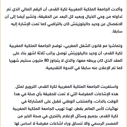
ي
وأكدت الجامعة الملكية المغربية لكرة القدم، أن الرقم المالي الذي تم
د
تداوله من وحي الخيال وبعيد كل البعد عن الحقيقة، وتشير أيضا إلى أن
ا
الانفصال عن وحيد حاليلوزيتش كان بالتراضي كما تمت الإشارة إليه
إ
سابقا.
ل
ك
ت
وتماشيا مع قانون الشغل المغربي، توضح الجامعة الملكية المغربية
ر
لكرة القدم، أن وحيد حاليلوزيتش توصل براتب ثلاثة اشهر بناء على
و
العقد الذي كان يربطه معها، والذي لا يتجاوز 80 مليون سنتيم شهريا
ن
كما تم الإعلان عنه سابقا في الندوة التقديمية.
ي
ا
واستغربت الجامعة الملكية المغربية لكرة القدم، الترويج لمثل
هذه الإشاعات المغرضة التي لا تمت للحقيقة بأي صلة في هذا
الوقت بالذات، والمنتخب الوطني مُقبل على المشاركة في
نهائيات كأس العالم بقطر، لهذا تهيب الجامعة الملكية المغربية
لكرة القدم، بجميع وسائل الإعلام بالتحري في صحة الخبر من
المصدر الرسمي والا تنساق وراء اشاعات مغرضة لا اساس لها