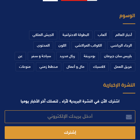
الوسوم
أخبار العالم
ألعاب
البطولة الاحترافية
الجيش الملكي
الرجاء الرياضي
الكوكب المراكشي
اللون
المحتوى
باريس سان جيرمان
بودريقة
ريال مدريد
سياحة و سفر
عن
فريق العمل
كلاسيك
مال و أعمال
مخطط زمني
منوعات
النشرة الإخبارية
اشترك الآن في النشرة البريدية لآراء , لتصلك آخر الأخبار يوميا
أدخل
بريدك
الإلكتروني