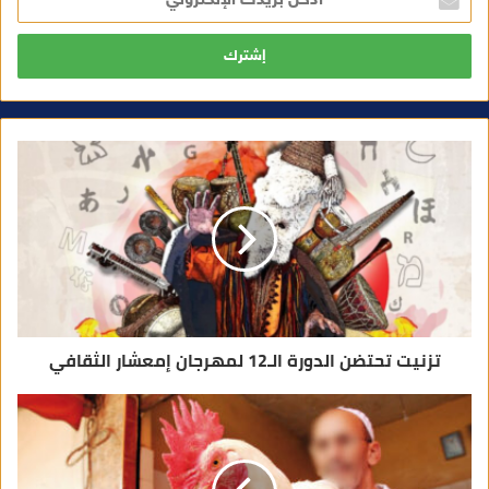
د
خ
ل
ب
ر
ي
د
ك
ا
ل
إ
ل
ك
ت
ر
و
ن
ي
تزنيت تحتضن الدورة الـ12 لمهرجان إمعشار الثقافي