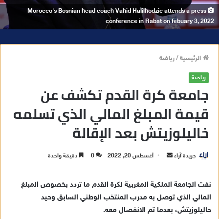
Morocco's Bosnian head coach Vahid Halilhodzic attends a press
conference in Rabat on febuary 3, 2022
الرئيسية
/
رياضة
رياضة
جامعة كرة القدم تكشف عن
قيمة المبلغ المالي الذي تسلمه
خاليلوزيتش بعد الإقالة
جريدة آراء
أ
أغسطس 20, 2022
0
دقيقة واحدة
ر
س
نفت الجامعة الملكية المغربية لكرة القدم ما تردد بخصوص المبلغ
ل
المالي الذي توصل به مدرب المنتخب الوطني السابق وحيد
ب
حاليلوزيتش، بعدما تم الانفصال معه.
ر