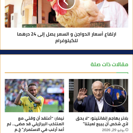
ارتفاع أسعار الدواجن و السعر يصل إلى 24 درهما
للكيلوغرام
مقالات ذات صلة
بلاتر يهاجم إنفانتينو: “لا يحق
نيمار: “أعتقد أن وقتي مع
لأي شخص أن يبيع لعبتنا”
المنتخب البرازيلي قد مضى.. لم
أعد أرغب في الاستمرار” خ.م
يوليو 29, 2026