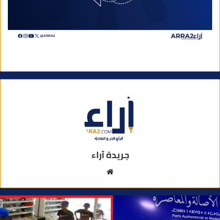
جريدة آراء
م
و
ق
ع
ا