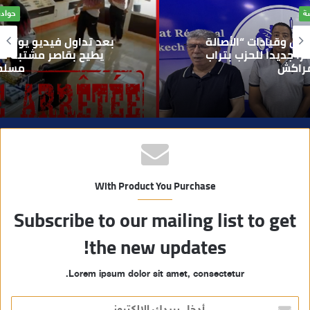
حوادث
ل
و
بعد تداول فيديو يوثق العملية.. أمن مراكش
ي
يطيح بقاصر مشتبه في تورطه في سرقة
مسلحة..
ب
With Product You Purchase
Subscribe to our mailing list to get
the new updates!
Lorem ipsum dolor sit amet, consectetur.
أ