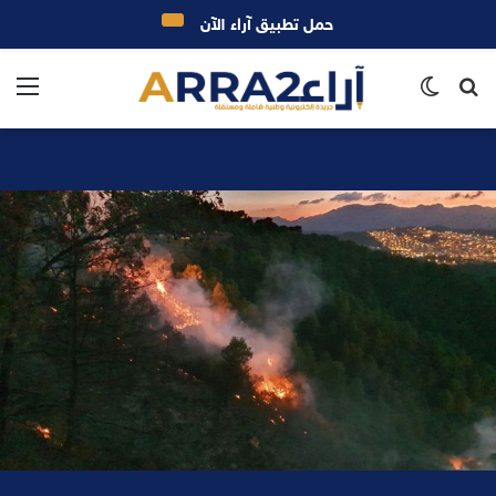
حمل تطبيق آراء الآن
بحث
الوضع
الق
عن
المظلم