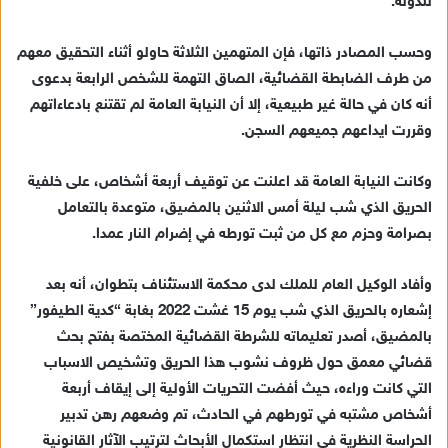
للدولة.
إ
ل
ك
وحسب المصادر ذاتها، فإن المتهمين الثلاثة حاولو أثناء التحقيق معهم
ت
من طرف الضابطة القضائية، الصاق التهمة للشخص الرابعة بدعوى
ر
أنه كان في حالة غير طبيعية، إلا أن النيابة العامة لم تقتنع بادعاءاتهم
و
وقررت ايداعهم جميعهم السجن.
ن
ي
وكانت النيابة العامة قد اعلنت عن توقيف أربعة أشخاص، على خلفية
ا
الحريق الذي شب ليلة أمس الاثنين بالمضيق، متوعدة بالتعامل
بصرامة وحزم مع كل من ثبت تورطه في إضرام النار عمدا.
وأفاد الوكيل العام للملك لدى محكمة الاستئناف بتطوان، أنه بعد
إشعاره بالحريق الذي شب يوم 15 غشت 2022 بغابة “كدية الطيفور”
بالمضيق، أصدر تعليماته للشرطة القضائية المختصة بفتح بحث
قضائي معمق حول ظروف نشوب هذا الحريق وتشخيص الاسباب
التي كانت وراءه، حيث أفضت التحريات الأولية إلى إيقاف أربعة
أشخاص مشتبه في تورطهم في الحادث، تم وضعهم رهن تدبير
الحراسة النظرية في انتظار استكمال الأبحاث لترتيب الآثار القانونية