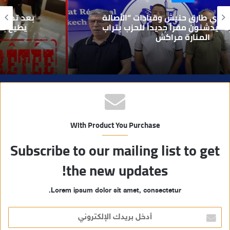
و
بعد تداول فيديو يوثق العملية.. أمن مراكش
ي
يطيح بقاصر مشتبه في تورطه في سرقة
مسلحة..
ب
With Product You Purchase
Subscribe to our mailing list to get
the new updates!
Lorem ipsum dolor sit amet, consectetur.
أ
د
خ