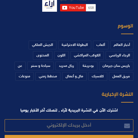
الوسوم
أخبار العالم
ألعاب
البطولة الاحترافية
الجيش الملكي
الرجاء الرياضي
الكوكب المراكشي
اللون
المحتوى
باريس سان جيرمان
بودريقة
ريال مدريد
سياحة و سفر
عن
فريق العمل
كلاسيك
مال و أعمال
مخطط زمني
منوعات
النشرة الإخبارية
اشترك الآن في النشرة البريدية لآراء , لتصلك آخر الأخبار يوميا
أدخل
بريدك
الإلكتروني