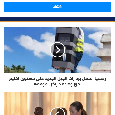
ل
ب
ر
ي
د
ك
ا
ل
إ
ل
ك
ت
ر
و
ن
ي
رسميا العمل بردارات الجيل الجديد على مستوى اقليم
الحوز وهذه مراكز تموقعها