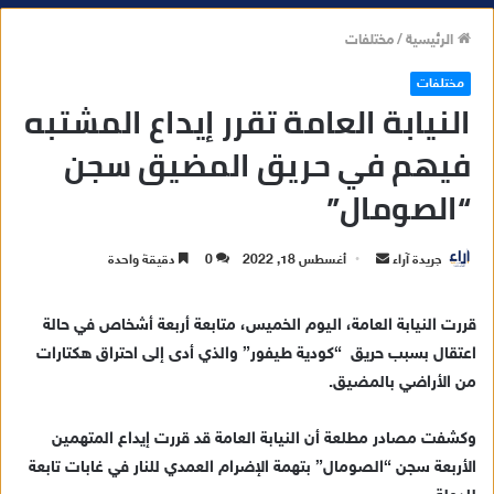
الرئيسية
/
مختلفات
مختلفات
النيابة العامة تقرر إيداع المشتبه
فيهم في حريق المضيق سجن
“الصومال”
جريدة آراء
أ
أغسطس 18, 2022
0
دقيقة واحدة
ر
س
قررت النيابة العامة، اليوم الخميس، متابعة أربعة أشخاص في حالة
ل
اعتقال بسبب حريق “كودية طيفور” والذي أدى إلى احتراق هكتارات
ب
من الأراضي بالمضيق.
ر
ي
وكشفت مصادر مطلعة أن النيابة العامة قد قررت إيداع المتهمين
د
الأربعة سجن “الصومال” بتهمة الإضرام العمدي للنار في غابات تابعة
ا