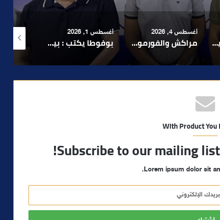
أغسطس 1, 2026
أغسطس 6, 2026
أغسطس 6, 2026
لا 1.. حلم عالمي توقف في المنعرج الأخير؟
بوفوطا يكتب : بين صمت الحكومة وسباق الانتخابات… هل أصبحت إدارة الأزمات خارج أولويات الفاعلين السياسيين؟
رشيد نجاح يدق ناقوس الخطر بشأن تعثر الملفات الاستثمارية بمراكش ويدعو إلى تسريع المساطر الإدارية..
With Product You
Subscribe to our mailing lis
Lorem ipsum dolor sit am