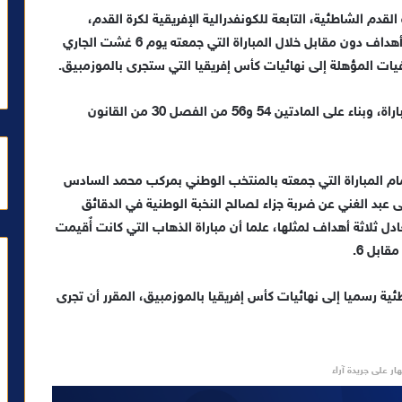
لقدم الشاطئية، التابعة للكونفدرالية الإفريقية لكرة القدم،
المنتخب الوطني لكرة القدم الشاطئية فائزا بنتيجة ثلاثة أهداف دون مقابل خلال المباراة التي جمعته يوم 6 غشت الجاري
ات المؤهلة إلى نهائيات كأس إفريقيا التي ستجرى بالموزمبيق.
واستندت اللجنة في قرارها على تقارير حكم ومندوب المباراة، وبناء على المادتين 54 و56 من الفصل 30 من القانون
م المباراة التي جمعته بالمنتخب الوطني بمركب محمد السادس
يى عبد الغني عن ضربة جزاء لصالح النخبة الوطنية في الدقائق
عادل ثلاثة أهداف لمثلها، علما أن مباراة الذهاب التي كانت أٌقيمت
ئية رسميا إلى نهائيات كأس إفريقيا بالموزمبيق، المقرر أن تجرى
ار على جريدة آراء