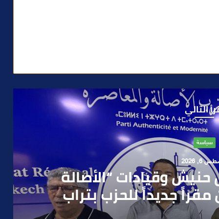
رأ التالي
حوادث
 4, 2026
العملية.. أمن مراكش يطيح
رطه في سرقة مسلحة..