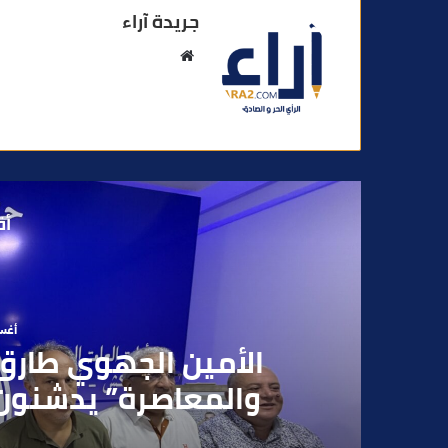
جريدة آراء
م
و
ق
ع
ا
ل
و
أق
ي
ب
أغسطس
بعد تداول فيديو يوثق 
بقاصر مشتبه في تو