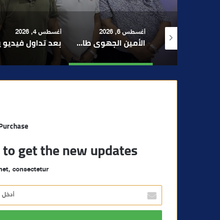
 6, 2026
أغسطس 4, 2026
أغسطس 4, 2026
الأمين الجهوي طارق حنيش وقيادات “الأصالة والمعاصرة” يدشنون مقراً جديداً للحزب بتراب المنارة مراكش
بعد تداول فيديو يوثق العملية.. أمن مراكش يطيح بقاصر مشتبه في تورطه في سرقة مسلحة..
مراكش والفورمو
 Purchase
t to get the new updates!
et, consectetur.
أ
د
خ
ل