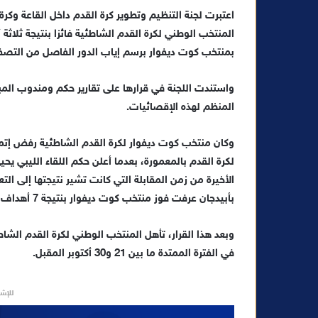
ر
اعتبرت لجنة التنظيم وتطوير كرة القدم داخل القاعة وكرة ا
س
ل
ب
بمنتخب كوت ديفوار برسم إياب الدور الفاصل من التصفي
ر
ي
د
المنظم لهذه الإقصائيات.
ا
إ
وكان منتخب كوت ديفوار لكرة القدم الشاطئية رفض إتما
ل
لكرة القدم بالمعمورة، بعدما أعلن حكم اللقاء الليبي يح
ك
الأخيرة من زمن المقابلة التي كانت تشير نتيجتها إلى الت
ت
بأبيدجان عرفت فوز منتخب كوت ديفوار بنتيجة 7 أهداف مقابل 6.
ر
و
وبعد هذا القرار، تأهل المنتخب الوطني لكرة القدم الشاط
ن
في الفترة الممتدة ما بين 21 و30 أكتوبر المقبل.
ي
ا
للإشه