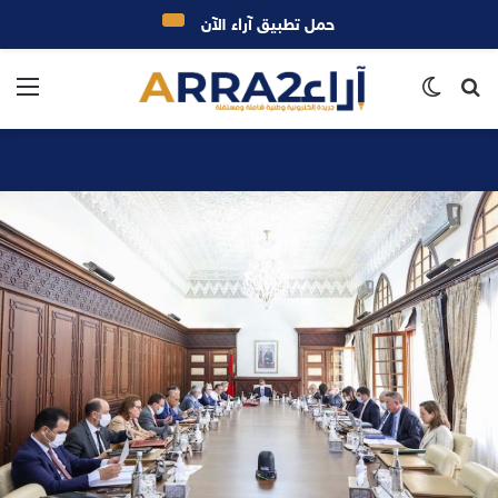
حمل تطبيق آراء الآن
بحث
الوضع
الق
عن
المظلم