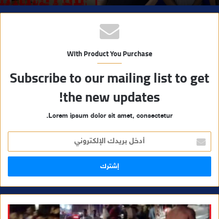
With Product You Purchase
Subscribe to our mailing list to get
the new updates!
Lorem ipsum dolor sit amet, consectetur.
أ
د
خ
ل
ب
ر
ي
د
ك
ا
ل