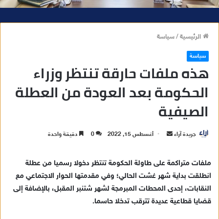
الرئيسية
/
سياسة
سياسة
هذه ملفات حارقة تنتظر وزراء
الحكومة بعد العودة من العطلة
الصيفية
جريدة آراء
أ
أغسطس 15, 2022
0
دقيقة واحدة
ر
س
ملفات متراكمة على طاولة الحكومة تنتظر دخولا رسميا من عطلة
ل
انطلقت بداية شهر غشت الحالي؛ وفي مقدمتها الحوار الاجتماعي مع
ب
النقابات، إحدى المحطات المبرمجة لشهر شتنبر المقبل، بالإضافة إلى
ر
قضايا قطاعية عديدة تترقب تدخلا حاسما.
ي
د