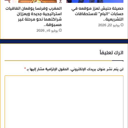
حصيلة حنيش تعزز موقعه في
المغرب وفرنسا يوقعان اتفاقيات
حسابات “البام” للاستحقاقات
استراتيجية جديدة ويعززان
التشريعية..
شراكتهما نحو مرحلة غير
مسبوقة..
يوليو 22, 2026
يوليو 16, 2026
اترك تعليقاً
لن يتم نشر عنوان بريدك الإلكتروني.
الحقول الإلزامية مشار إليها بـ
*
ا
ل
ت
ع
ل
ي