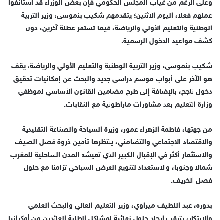
وعلى الرغم من غياب المجلس الحكومي فإن بعض الوزراء قد استأنفوا
عملهم فعلا، اليوم الاثنين؛ يتقدمهم شكيب بنموسى، وزير التربية
الوطنية والتعليم الأولي والرياضة، فيما تستمر عطلة آخرين، دون
كشف مواعيد الدخول الرسمية.
شكيب بنموسى، وزير التربية الوطنية والتعليم الأولي والرياضة، يقف
هو الآخر على أبواب موسم دراسي جديد والبحث عن إمكانيات تحقيق
دخول ناجح، بالإضافة إلى طرح مضامين القانون الأساسي لموظفي
وزارة التعليم بعد مشاورات ماراطونية مع النقابات.
من جهتها، فاطمة الزهراء عمور، وزيرة السياحة والصناعة التقليدية
والاقتصاد الاجتماعي والتضامني، ينتظرها تأمين ذروة فصل الصيف
والاستثمار أكثر في الإقبال الكبير الذي تعيشه المدن الساحلية للمغرب
شمالا وجنوبا، والاستعداد لتنويع العرض السياحي تزامنا مع حلول
فصل الخريف.
بدوره، عبد اللطيف ميراوي، وزير التعليم العالي والبحث العلمي
والابتكار، يترقب إيجاد حلول نهائية لمشاكل الطلبة العائدين من أوكرانيا