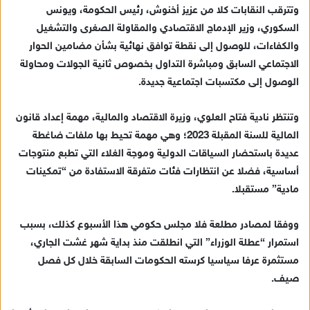
وتترقب النقابات كلا من عزيز أخنوش، رئيس الحكومة، ويونس
ا
السكوري، وزير الإدماج الاقتصادي والمقاولة الصغرى والتشغيل
إ
والكفاءات، للوصول إلى نقطة توافق نهائية بشأن مضامين الحوار
ل
ك
الاجتماعي السابق ومباشرة التداول بخصوص ثانية الجولات ومحاولة
ت
الوصول إلى مكتسبات اجتماعية جديدة.
ر
و
وتنتظر نادية فتاح العلوي، وزيرة الاقتصاد والمالية، مهمة إعداد قانون
ن
المالية للسنة المقبلة 2023؛ وهي مهمة تحيط بها ملفات ضاغطة
ي
عديدة باستحضار السياقات الدولية وموجة الغلاء التي تطبع منتوجات
ا
أساسية، فضلا عن انتظارات فئات متفرقة الاستفادة من “تمكينات
مادية” مستقبلا.
ووفقا لمصادر مطلعة فلا مجلس حكومي هذا الأسبوع كذلك، بسبب
استمرار “عطلة الوزراء” التي انطلقت منذ بداية شهر غشت الجاري،
مستثمرة عرفا سياسيا كرسته الحكومات السابقة خلال كل فصل
صيف.