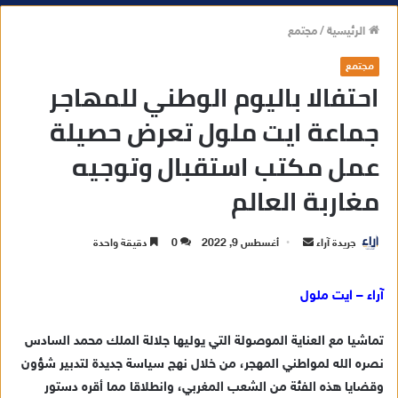
الرئيسية
/
مجتمع
مجتمع
احتفالا باليوم الوطني للمهاجر
جماعة ايت ملول تعرض حصيلة
عمل مكتب استقبال وتوجيه
مغاربة العالم
جريدة آراء
أ
أغسطس 9, 2022
0
دقيقة واحدة
ر
س
آراء – ايت ملول
ل
ب
تماشيا مع العناية الموصولة التي يوليها جلالة الملك محمد السادس
ر
نصره الله لمواطني المهجر، من خلال نهج سياسة جديدة لتدبير شؤون
ي
وقضايا هذه الفئة من الشعب المغربي، وانطلاقا مما أقره دستور
د