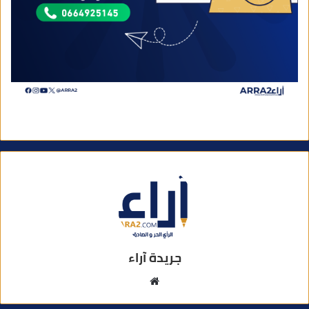
جريدة آراء
م
و