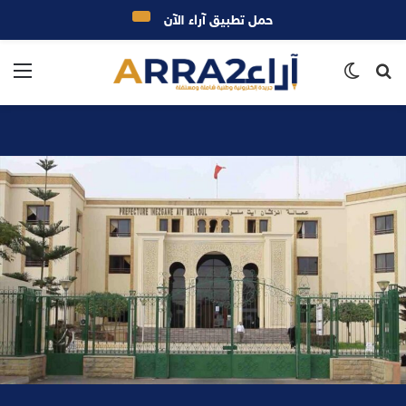
حمل تطبيق آراء الآن
بحث
الوضع
الق
عن
المظلم