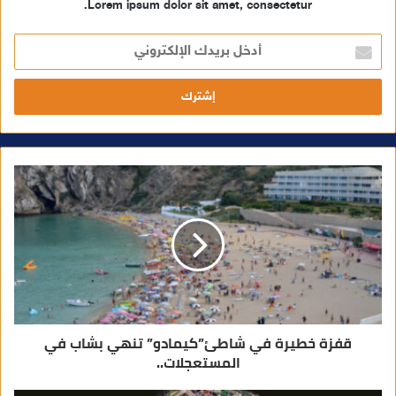
Lorem ipsum dolor sit amet, consectetur.
أ
د
خ
ل
ب
ر
ي
د
ك
ا
ل
إ
ل
ك
ت
ر
و
ن
ي
قفزة خطيرة في شاطئ”كيمادو” تنهي بشاب في
المستعجلات..