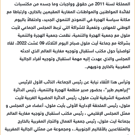
المملكة لسنة 2011 من حقوق وواجبات وما جسده من مكتسبات
ا
لفائدة المواطنين والمواطنات المغاربة المقيمين بالخارج، وارتباطا مع
إ
مكانة سياسة الهجرة في النموذج التنموي الجديد، واحتفالاً باليوم
ل
ك
الوطني للمهاجر، وتفعيلاً للشراكة التي تربط المجلس الجماعي لأيت
ت
ملول مع جمعية الهجرة والتنمية، نظمت جمعية الهجرة والتنمية
ر
بشراكة مع جماعة أيت ملول صباح اليوم الثلاثاء 09 غشت 2022، لقاءً
و
تواصلياً حول مكتب استقبال وتوجيه مغاربة العالم الذي احدثه
ن
المجلس والذي عهدت إليه مهمة استقبال وتوجيه أفراد الجالية
ي
المغربية بالخارج وذويهم..
ا
وترأس هذا اللّقاء نيابة عن رئيس الجماعة، النائب الأول للرئيس
“إبراهيم طير”، بحضور مدير منظمة الهجرة والتنمية، رئيس الدائرة
الحضرية الشرقية لأيت ملول، رئيس الدائرة الحضرية الغربية لأيت
ملول، رئيس الملحقة الإدارية الأولى بأيت ملول، أعضاء من المجلس و
ممثل المجلس الإقليمي ، رئيس مكتب استقبال وتوجيه مغاربة العالم
بجماعة ايت ملول، رئيس جمعية العمال والتجار المغربية بالخارج
والمتقاعدين بالأقاليم الجنوبية..، ومجموعة من ممثلي الجالية المغربية