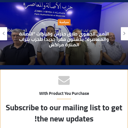
ق
ع
ا
حوادث
ل
و
بعد تداول فيديو يوثق العملية.. أمن مراكش
ي
يطيح بقاصر مشتبه في تورطه في سرقة
مسلحة..
ب
With Product You Purchase
Subscribe to our mailing list to get
the new updates!