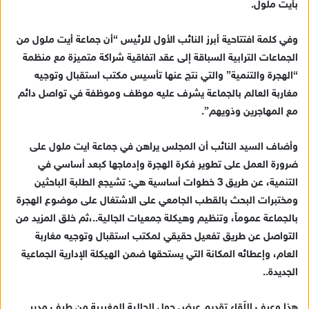
بأيت ملول.
وفي كلمة افتتاحية أبرز النائب الأول للرئيس “أن جماعة أيت ملول من
الجماعات الترابية السباقة إلى عقد اتفاقية شراكة متميزة مع منظمة
“الهجرة والتنمية” والتي نتج عنها تأسيس مكتب استقبال وتوجيه
مغاربة العالم بالجماعة يشرف عليه موظف وموظفة في تواصل دائم
مع المهاجرين وذويهم”.
وأضاف السيد النائب أن المجلس يراهن في جماعة ايت ملول على
ضرورة العمل على تطوير فكرة الهجرة وإدماجها كبعد أساسي في
التنمية، عن طريق 3 خطوات أساسية هي: تشيجع الطلبة الباحثين
ومختبرات البحث بالقطب الجامعي على الاشتغال على موضوع الهجرة
بالجماعة عموماً، وتنظيم وهيكلة جمعيات الجالية..،ثم خلق المزيد من
التواصل عن طريق تفعيل حقيقي لمكتب استقبال وتوجيه مغاربة
العام، وإعطائه المكانة التي يستحقها ضمن الهيكلة الإدارية الجماعية
الجديدة..
هذا وعرف اللّقاء تقديم عرض حول الجالية المغربية من طرف مدير