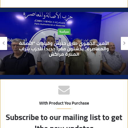
و
ق
ع
ا
حوادث
ل
و
بعد تداول فيديو يوثق العملية.. أمن مراكش
ي
يطيح بقاصر مشتبه في تورطه في سرقة
مسلحة..
ب
With Product You Purchase
Subscribe to our mailing list to get