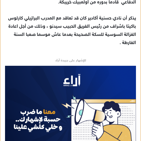
الدفاعي قادما بدوره من أولمبيك خريبكة.
إ
ل
ك
يذكر أن نادي حسنية أكادير كان قد تعاقد مع المدرب البرازيلي كارلوس
ت
باكيتا باشراف من رئيس الفريق الحبيب سيدنو ، وذلك من أجل اعادة
ر
الغزالة السوسية للسكة الصحيحة بعدما عاش موسما صعبا السنة
و
الفارطة .
ن
ي
للإشهار على جريدة آراء
ا