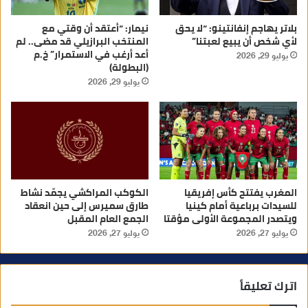
بلاتر يهاجم إنفانتينو: “لا يحق
نيمار: “أعتقد أن وقتي مع
لأي شخص أن يبيع لعبتنا”
المنتخب البرازيلي قد مضى.. لم
أعد أرغب في الاستمرار” خ.م
يوليو 29, 2026
(البطولة)
يوليو 29, 2026
المغرب يفتتح كأس إفريقيا
الكوكب المراكشي يجمّد نشاط
للسيدات برباعية أمام كينيا
طارق سميرس إلى حين انعقاد
ويتصدر المجموعة الأولى مؤقتا
الجمع العام المقبل
يوليو 27, 2026
يوليو 27, 2026
اترك تعليقاً