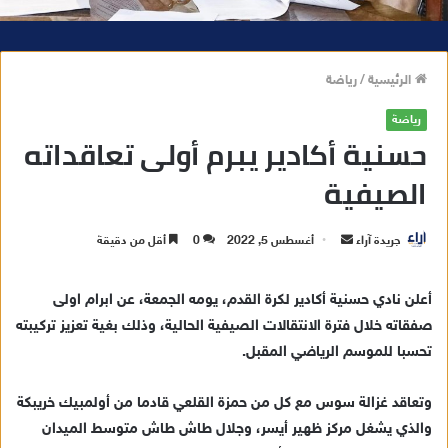
الرئيسية
/
رياضة
رياضة
حسنية أكادير يبرم أولى تعاقداته
الصيفية
جريدة آراء
أ
أغسطس 5, 2022
0
أقل من دقيقة
ر
س
أعلن نادي حسنية أكادير لكرة القدم، يومه الجمعة، عن ابرام اولى
ل
صفقاته خلال فترة الانتقالات الصيفية الحالية، وذلك بغية تعزيز تركيبته
ب
تحسبا للموسم الرياضي المقبل.
ر
ي
وتعاقد غزالة سوس مع كل من حمزة القلعي قادما من أولمبيك خريبكة
د
والذي يشغل مركز ظهير أيسر، وجلال طاش طاش متوسط الميدان
ا