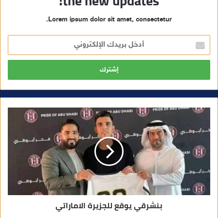
the new updates!
Lorem ipsum dolor sit amet, consectetur.
أ
د
خ
ل
ب
ر
ي
د
ك
ا
ل
إ
ل
ك
ت
ر
و
ن
ي
بنشرقي يوقع للجزيرة الاماراتي