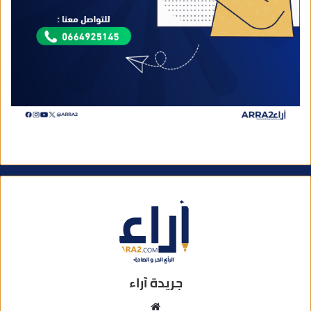
جريدة آراء
م